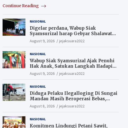
Continue Reading
NASIONAL
Digelar perdana, Wabup Siak
Syamsurizal harap Gebyar Shalawat
bisa meningkatkan nilai keagamaan
August 9, 2026
jejaksuara2022
ditengah-tengah masyarakat.
NASIONAL
Wabup Siak Syamsurizal Ajak Penuhi
Hak Anak, Satukan Langkah Hadapi
Tantangan Daerah
August 9, 2026
jejaksuara2022
NASIONAL
Diduga Pelaku Ilegalloging Di Sungai
Mandau Masih Beroperasi Bebas,
Masyarakat Minta Aparat Penegak
August 8, 2026
jejaksuara2022
Hukum Segera Tangkap Aktor Dan
Pengurus.
NASIONAL
Komitmen Lindungi Petani Sawit,