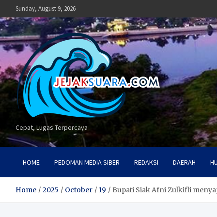
Skip
Sunday, August 9, 2026
to
content
Cepat, Lugas Terpercaya
HOME
PEDOMAN MEDIA SIBER
REDAKSI
DAERAH
H
Home
2025
October
19
Bupati Siak Afni Zulkifli men