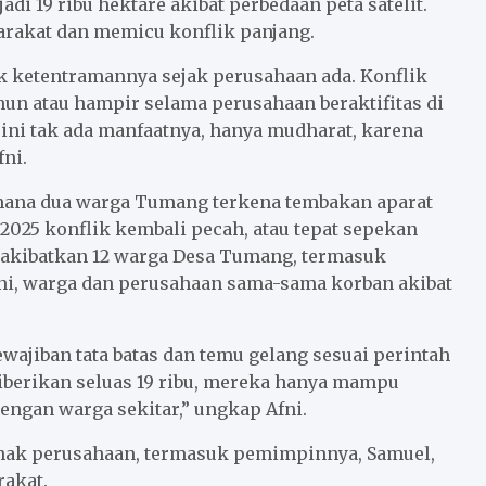
i 19 ribu hektare akibat perbedaan peta satelit.
rakat dan memicu konflik panjang.
 ketentramannya sejak perusahaan ada. Konflik
hun atau hampir selama perusahaan beraktifitas di
ini tak ada manfaatnya, hanya mudharat, karena
fni.
imana dua warga Tumang terkena tembakan aparat
 2025 konflik kembali pecah, atau tepat sepekan
ngakibatkan 12 warga Desa Tumang, termasuk
ni, warga dan perusahaan sama-sama korban akibat
ajiban tata batas dan temu gelang sesuai perintah
diberikan seluas 19 ribu, mereka hanya mampu
dengan warga sekitar,” ungkap Afni.
ihak perusahaan, termasuk pemimpinnya, Samuel,
rakat.