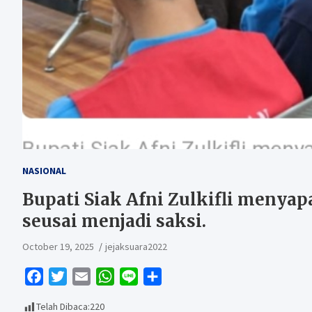
NASIONAL
Bupati Siak Afni Zulkifli menya
seusai menjadi saksi.
October 19, 2025
jejaksuara2022
F
T
E
W
L
S
a
w
m
h
i
h
Telah Dibaca:
220