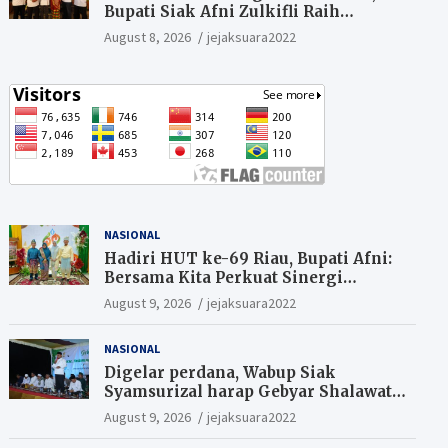
Bupati Siak Afni Zulkifli Raih
Penghargaan SIEXPO 2026
August 8, 2026
jejaksuara2022
NASIONAL
Hadiri HUT ke-69 Riau, Bupati Afni:
Bersama Kita Perkuat Sinergi
Pembangunan
August 9, 2026
jejaksuara2022
NASIONAL
Digelar perdana, Wabup Siak
Syamsurizal harap Gebyar Shalawat
bisa meningkatkan nilai keagamaan
August 9, 2026
jejaksuara2022
ditengah-tengah masyarakat.