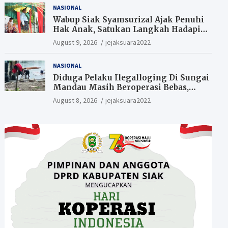
NASIONAL
Wabup Siak Syamsurizal Ajak Penuhi
Hak Anak, Satukan Langkah Hadapi
Tantangan Daerah
August 9, 2026
jejaksuara2022
NASIONAL
Diduga Pelaku Ilegalloging Di Sungai
Mandau Masih Beroperasi Bebas,
Masyarakat Minta Aparat Penegak
August 8, 2026
jejaksuara2022
Hukum Segera Tangkap Aktor Dan
Pengurus.