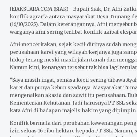
c
i
a
a
n
a
e
t
i
t
e
r
JEJAKSUARA.COM (SIAK)– Bupati Siak, Dr. Afni Zulk
b
t
l
s
e
konflik agraria antara masyarakat Desa Tumang de
(16/10/2025). Dalam keterangannya, Afni menyeb
o
e
A
warganya kini sering terlibat konflik akibat ekspa
o
r
p
k
p
Afni menceritakan, sejak kecil dirinya sudah men
perusahaan karet yang wilayah kerjanya juga samp
hidup tenang meski masih jalan tanah dan menggan
Namun kini, kenangan tersebut tak bisa lagi terula
“Saya masih ingat, semasa kecil sering dibawa Ay
karet dan punya kebun seadanya. Masyarakat Tuman
mengenalkan akasia dan sawit itu perusahaan. Dulu
Kementerian Kehutanan. Jadi harusnya PT SSL sek
kata Afni di hadapan majelis hakim yang dipimpin
Konflik bermula dari perubahan kewenangan peng
izin seluas 16 ribu hektare kepada PT SSL. Namun,