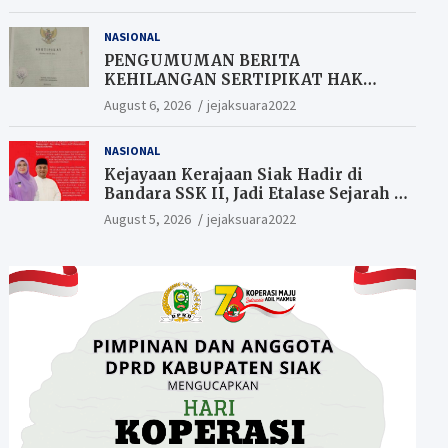
Berkesempatan Raih Hadiah
NASIONAL
PENGUMUMAN BERITA
KEHILANGAN SERTIPIKAT HAK
MILIK (SHM).
August 6, 2026
jejaksuara2022
NASIONAL
Kejayaan Kerajaan Siak Hadir di
Bandara SSK II, Jadi Etalase Sejarah di
Gerbang Riau
August 5, 2026
jejaksuara2022