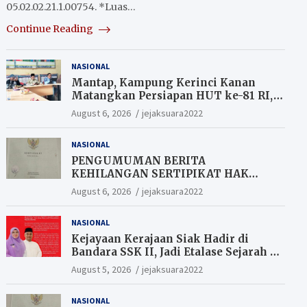
05.02.02.21.1.00754. *Luas…
Continue Reading
NASIONAL
Mantap, Kampung Kerinci Kanan
Matangkan Persiapan HUT ke-81 RI,
Warga yang ikut Upacara
August 6, 2026
jejaksuara2022
Berkesempatan Raih Hadiah
NASIONAL
PENGUMUMAN BERITA
KEHILANGAN SERTIPIKAT HAK
MILIK (SHM).
August 6, 2026
jejaksuara2022
NASIONAL
Kejayaan Kerajaan Siak Hadir di
Bandara SSK II, Jadi Etalase Sejarah di
Gerbang Riau
August 5, 2026
jejaksuara2022
NASIONAL