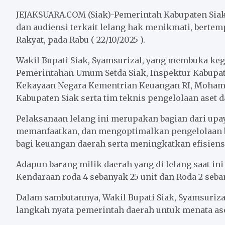
c
i
a
a
n
a
e
t
i
t
e
r
JEJAKSUARA.COM (Siak)-Pemerintah Kabupaten Siak
b
t
l
s
e
dan audiensi terkait lelang hak menikmati, bert
Rakyat, pada Rabu ( 22/10/2025 ).
o
e
A
o
r
p
Wakil Bupati Siak, Syamsurizal, yang membuka kegi
k
p
Pemerintahan Umum Setda Siak, Inspektur Kabupate
Kekayaan Negara Kementrian Keuangan RI, Mohama
Kabupaten Siak serta tim teknis pengelolaan aset d
Pelaksanaan lelang ini merupakan bagian dari up
memanfaatkan, dan mengoptimalkan pengelolaan b
bagi keuangan daerah serta meningkatkan efisiens
Adapun barang milik daerah yang di lelang saat ini
Kendaraan roda 4 sebanyak 25 unit dan Roda 2 sebany
Dalam sambutannya, Wakil Bupati Siak, Syamsuriz
langkah nyata pemerintah daerah untuk menata aset