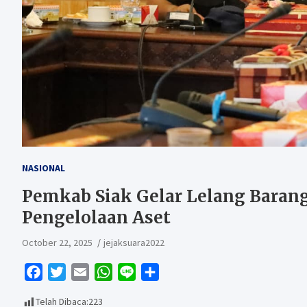
NASIONAL
Pemkab Siak Gelar Lelang Barang
Pengelolaan Aset
October 22, 2025
jejaksuara2022
F
T
E
W
L
S
a
w
m
h
i
h
Telah Dibaca:
223