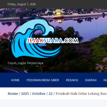
Skip
Friday, August 7, 2026
to
content
Cepat, Lugas Terpercaya
HOME
PEDOMAN MEDIA SIBER
REDAKSI
DAERAH
H
Home
2025
October
22
Pemkab Siak Gelar Lelang Bar