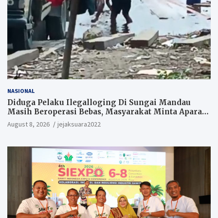
NASIONAL
Diduga Pelaku Ilegalloging Di Sungai Mandau
Masih Beroperasi Bebas, Masyarakat Minta Aparat
Penegak Hukum Segera Tangkap Aktor Dan
August 8, 2026
jejaksuara2022
Pengurus.