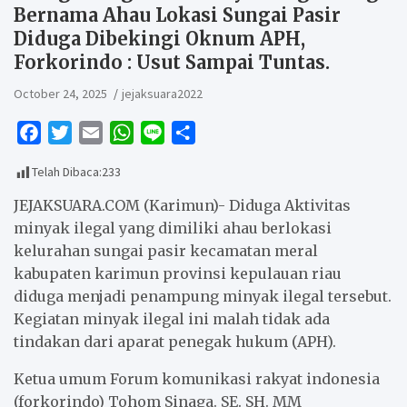
Bernama Ahau Lokasi Sungai Pasir
Diduga Dibekingi Oknum APH,
Forkorindo : Usut Sampai Tuntas.
October 24, 2025
jejaksuara2022
F
T
E
W
L
S
a
w
m
h
i
h
Telah Dibaca:
233
c
i
a
a
n
a
e
t
i
t
e
r
JEJAKSUARA.COM (Karimun)- Diduga Aktivitas
b
t
l
s
e
minyak ilegal yang dimiliki ahau berlokasi
kelurahan sungai pasir kecamatan meral
o
e
A
kabupaten karimun provinsi kepulauan riau
o
r
p
diduga menjadi penampung minyak ilegal tersebut.
k
p
Kegiatan minyak ilegal ini malah tidak ada
tindakan dari aparat penegak hukum (APH).
Ketua umum Forum komunikasi rakyat indonesia
(forkorindo) Tohom Sinaga. SE. SH. MM