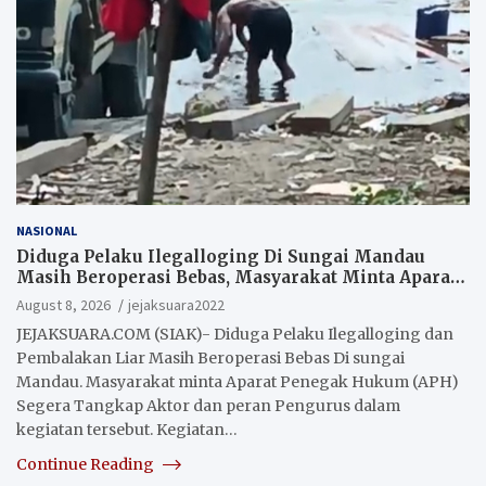
NASIONAL
Diduga Pelaku Ilegalloging Di Sungai Mandau
Masih Beroperasi Bebas, Masyarakat Minta Aparat
Penegak Hukum Segera Tangkap Aktor Dan
August 8, 2026
jejaksuara2022
Pengurus.
JEJAKSUARA.COM (SIAK)- Diduga Pelaku Ilegalloging dan
Pembalakan Liar Masih Beroperasi Bebas Di sungai
Mandau. Masyarakat minta Aparat Penegak Hukum (APH)
Segera Tangkap Aktor dan peran Pengurus dalam
kegiatan tersebut. Kegiatan…
Continue Reading