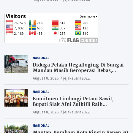
Berkesempatan Raih Hadiah
NASIONAL
Diduga Pelaku Ilegalloging Di Sungai
Mandau Masih Beroperasi Bebas,
Masyarakat Minta Aparat Penegak
August 8, 2026
jejaksuara2022
Hukum Segera Tangkap Aktor Dan
Pengurus.
NASIONAL
Komitmen Lindungi Petani Sawit,
Bupati Siak Afni Zulkifli Raih
Penghargaan SIEXPO 2026
August 8, 2026
jejaksuara2022
NASIONAL
Mantap, Bumkam Kota Ringin Panen 30