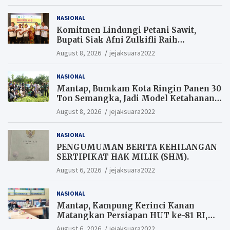
NASIONAL
Komitmen Lindungi Petani Sawit,
Bupati Siak Afni Zulkifli Raih
Penghargaan SIEXPO 2026
August 8, 2026
jejaksuara2022
NASIONAL
Mantap, Bumkam Kota Ringin Panen 30
Ton Semangka, Jadi Model Ketahanan
Pangan Siak.
August 8, 2026
jejaksuara2022
NASIONAL
PENGUMUMAN BERITA KEHILANGAN
SERTIPIKAT HAK MILIK (SHM).
August 6, 2026
jejaksuara2022
NASIONAL
Mantap, Kampung Kerinci Kanan
Matangkan Persiapan HUT ke-81 RI,
Warga yang ikut Upacara
August 6, 2026
jejaksuara2022