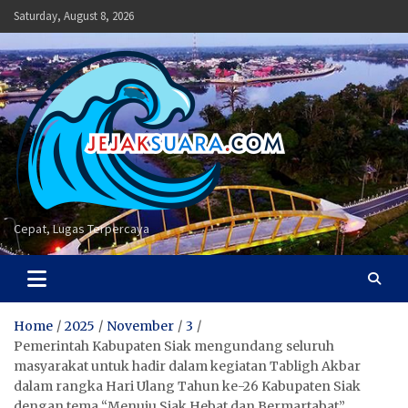
Skip
Saturday, August 8, 2026
to
content
Cepat, Lugas Terpercaya
Home
2025
November
3
Pemerintah Kabupaten Siak mengundang seluruh
masyarakat untuk hadir dalam kegiatan Tabligh Akbar
dalam rangka Hari Ulang Tahun ke-26 Kabupaten Siak
dengan tema “Menuju Siak Hebat dan Bermartabat”