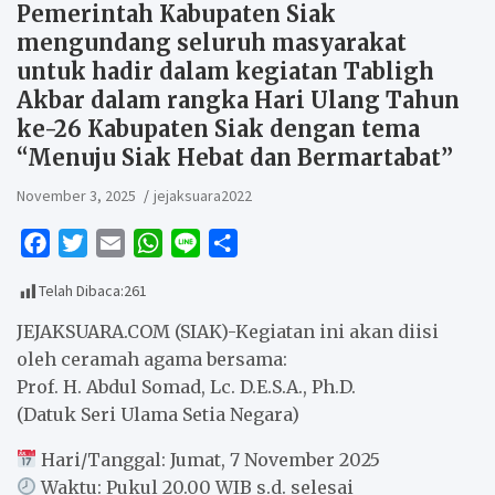
Pemerintah Kabupaten Siak
mengundang seluruh masyarakat
untuk hadir dalam kegiatan Tabligh
Akbar dalam rangka Hari Ulang Tahun
ke-26 Kabupaten Siak dengan tema
“Menuju Siak Hebat dan Bermartabat”
November 3, 2025
jejaksuara2022
F
T
E
W
L
S
a
w
m
h
i
h
Telah Dibaca:
261
c
i
a
a
n
a
e
t
i
t
e
r
JEJAKSUARA.COM (SIAK)-Kegiatan ini akan diisi
b
t
l
s
e
oleh ceramah agama bersama:
Prof. H. Abdul Somad, Lc. D.E.S.A., Ph.D.
o
e
A
(Datuk Seri Ulama Setia Negara)
o
r
p
k
p
Hari/Tanggal: Jumat, 7 November 2025
Waktu: Pukul 20.00 WIB s.d. selesai