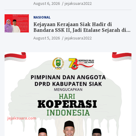
August 6, 2026
jejaksuara2022
NASIONAL
Kejayaan Kerajaan Siak Hadir di
Bandara SSK II, Jadi Etalase Sejarah di
Gerbang Riau
August 5, 2026
jejaksuara2022