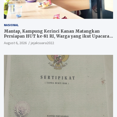
NASIONAL
Mantap, Kampung Kerinci Kanan Matangkan
Persiapan HUT ke-81 RI, Warga yang ikut Upacara
Berkesempatan Raih Hadiah
August 6, 2026
jejaksuara2022