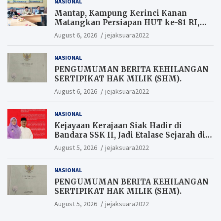
NASIONAL
Mantap, Kampung Kerinci Kanan
Matangkan Persiapan HUT ke-81 RI,
Warga yang ikut Upacara
August 6, 2026
jejaksuara2022
Berkesempatan Raih Hadiah
NASIONAL
PENGUMUMAN BERITA KEHILANGAN
SERTIPIKAT HAK MILIK (SHM).
August 6, 2026
jejaksuara2022
NASIONAL
Kejayaan Kerajaan Siak Hadir di
Bandara SSK II, Jadi Etalase Sejarah di
Gerbang Riau
August 5, 2026
jejaksuara2022
NASIONAL
PENGUMUMAN BERITA KEHILANGAN
SERTIPIKAT HAK MILIK (SHM).
August 5, 2026
jejaksuara2022