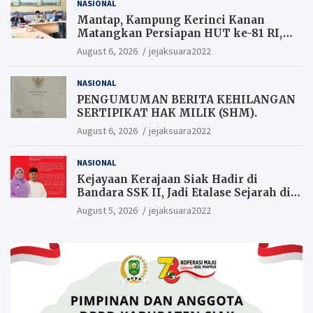
NASIONAL
Mantap, Kampung Kerinci Kanan
Matangkan Persiapan HUT ke-81 RI,
Warga yang ikut Upacara
August 6, 2026
jejaksuara2022
Berkesempatan Raih Hadiah
NASIONAL
PENGUMUMAN BERITA KEHILANGAN
SERTIPIKAT HAK MILIK (SHM).
August 6, 2026
jejaksuara2022
NASIONAL
Kejayaan Kerajaan Siak Hadir di
Bandara SSK II, Jadi Etalase Sejarah di
Gerbang Riau
August 5, 2026
jejaksuara2022