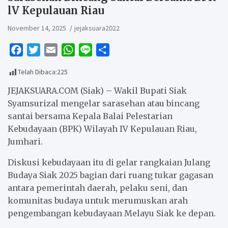
lV Kepulauan Riau
November 14, 2025
jejaksuara2022
F
T
E
W
L
S
a
w
m
h
i
h
Telah Dibaca:
225
c
i
a
a
n
a
e
t
i
t
e
r
JEJAKSUARA.COM (Siak) – Wakil Bupati Siak
b
t
l
s
e
Syamsurizal mengelar sarasehan atau bincang
santai bersama Kepala Balai Pelestarian
o
e
A
Kebudayaan (BPK) Wilayah IV Kepulauan Riau,
o
r
p
Jumhari.
k
p
Diskusi kebudayaan itu di gelar rangkaian Julang
Budaya Siak 2025 bagian dari ruang tukar gagasan
antara pemerintah daerah, pelaku seni, dan
komunitas budaya untuk merumuskan arah
pengembangan kebudayaan Melayu Siak ke depan.