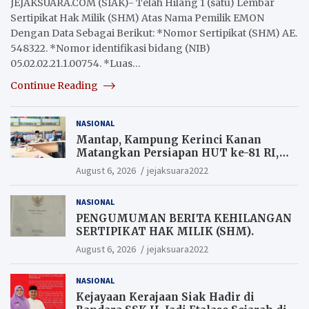
JEJAKSUARA.COM (SIAK)- Telah Hilang 1 (satu) Lembar
Sertipikat Hak Milik (SHM) Atas Nama Pemilik EMON
Dengan Data Sebagai Berikut: *Nomor Sertipikat (SHM) AE.
548322. *Nomor identifikasi bidang (NIB)
05.02.02.21.1.00754. *Luas…
Continue Reading
NASIONAL
Mantap, Kampung Kerinci Kanan
Matangkan Persiapan HUT ke-81 RI,
Warga yang ikut Upacara
August 6, 2026
jejaksuara2022
Berkesempatan Raih Hadiah
NASIONAL
PENGUMUMAN BERITA KEHILANGAN
SERTIPIKAT HAK MILIK (SHM).
August 6, 2026
jejaksuara2022
NASIONAL
Kejayaan Kerajaan Siak Hadir di