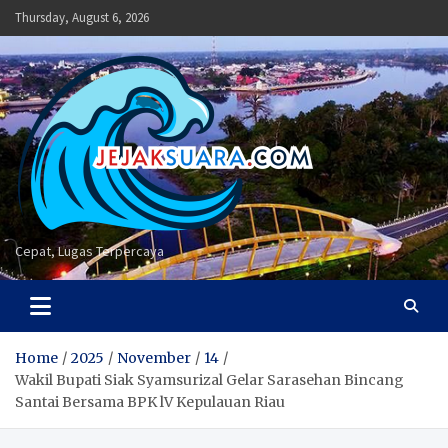
Skip
Thursday, August 6, 2026
to
content
Cepat, Lugas Terpercaya
Home
2025
November
14
Wakil Bupati Siak Syamsurizal Gelar Sarasehan Bincang
Santai Bersama BPK lV Kepulauan Riau