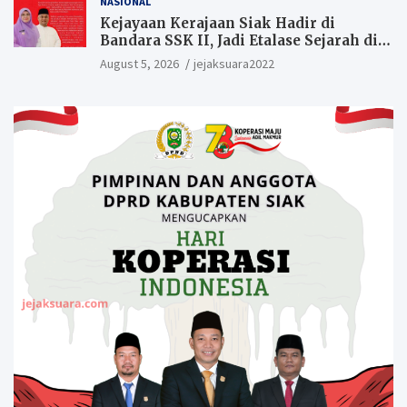
NASIONAL
Kejayaan Kerajaan Siak Hadir di
Bandara SSK II, Jadi Etalase Sejarah di
Gerbang Riau
August 5, 2026
jejaksuara2022