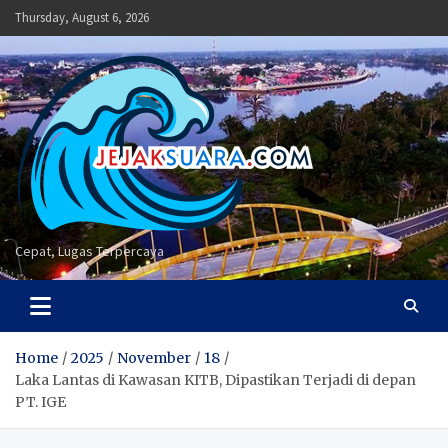
Skip
Thursday, August 6, 2026
to
content
Cepat, Lugas Terpercaya
Home
2025
November
18
Laka Lantas di Kawasan KITB, Dipastikan Terjadi di depan
PT. IGE