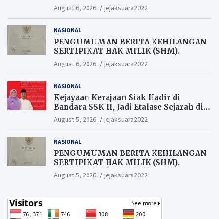
Warga yang ikut Upacara
August 6, 2026
jejaksuara2022
Berkesempatan Raih Hadiah
NASIONAL
PENGUMUMAN BERITA KEHILANGAN
SERTIPIKAT HAK MILIK (SHM).
August 6, 2026
jejaksuara2022
NASIONAL
Kejayaan Kerajaan Siak Hadir di
Bandara SSK II, Jadi Etalase Sejarah di
Gerbang Riau
August 5, 2026
jejaksuara2022
NASIONAL
PENGUMUMAN BERITA KEHILANGAN
SERTIPIKAT HAK MILIK (SHM).
August 5, 2026
jejaksuara2022