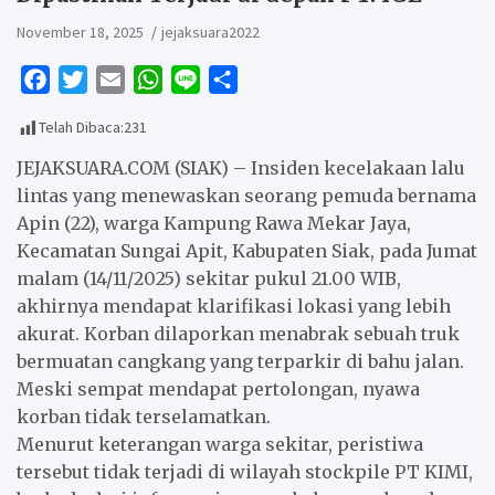
November 18, 2025
jejaksuara2022
F
T
E
W
L
S
a
w
m
h
i
h
Telah Dibaca:
231
c
i
a
a
n
a
e
t
i
t
e
r
JEJAKSUARA.COM (SIAK) – Insiden kecelakaan lalu
b
t
l
s
e
lintas yang menewaskan seorang pemuda bernama
Apin (22), warga Kampung Rawa Mekar Jaya,
o
e
A
Kecamatan Sungai Apit, Kabupaten Siak, pada Jumat
o
r
p
malam (14/11/2025) sekitar pukul 21.00 WIB,
k
p
akhirnya mendapat klarifikasi lokasi yang lebih
akurat. Korban dilaporkan menabrak sebuah truk
bermuatan cangkang yang terparkir di bahu jalan.
Meski sempat mendapat pertolongan, nyawa
korban tidak terselamatkan.
Menurut keterangan warga sekitar, peristiwa
tersebut tidak terjadi di wilayah stockpile PT KIMI,