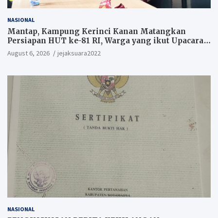
NASIONAL
Mantap, Kampung Kerinci Kanan Matangkan
Persiapan HUT ke-81 RI, Warga yang ikut Upacara
Berkesempatan Raih Hadiah
August 6, 2026
jejaksuara2022
NASIONAL