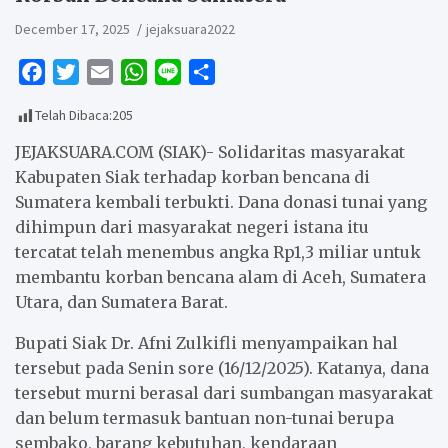
December 17, 2025
jejaksuara2022
F
T
E
W
L
S
a
w
m
h
i
h
Telah Dibaca:
205
c
i
a
a
n
a
e
t
i
t
e
r
JEJAKSUARA.COM (SIAK)- Solidaritas masyarakat
b
t
l
s
e
Kabupaten Siak terhadap korban bencana di
Sumatera kembali terbukti. Dana donasi tunai yang
o
e
A
dihimpun dari masyarakat negeri istana itu
o
r
p
tercatat telah menembus angka Rp1,3 miliar untuk
k
p
membantu korban bencana alam di Aceh, Sumatera
Utara, dan Sumatera Barat.
Bupati Siak Dr. Afni Zulkifli menyampaikan hal
tersebut pada Senin sore (16/12/2025). Katanya, dana
tersebut murni berasal dari sumbangan masyarakat
dan belum termasuk bantuan non-tunai berupa
sembako, barang kebutuhan, kendaraan