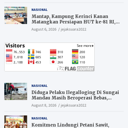
NASIONAL
Mantap, Kampung Kerinci Kanan
Matangkan Persiapan HUT ke-81 RI,
Warga yang ikut Upacara
August 6, 2026
jejaksuara2022
Berkesempatan Raih Hadiah
NASIONAL
Diduga Pelaku Ilegalloging Di Sungai
Mandau Masih Beroperasi Bebas,
Masyarakat Minta Aparat Penegak
August 8, 2026
jejaksuara2022
Hukum Segera Tangkap Aktor Dan
Pengurus.
NASIONAL
Komitmen Lindungi Petani Sawit,