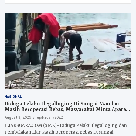
NASIONAL
Diduga Pelaku Ilegalloging Di Sungai Mandau
Masih Beroperasi Bebas, Masyarakat Minta Aparat
Penegak Hukum Segera Tangkap Aktor Dan
August 8, 2026
jejaksuara2022
Pengurus.
JEJAKSUARA.COM (SIAK)- Diduga Pelaku Ilegalloging dan
Pembalakan Liar Masih Beroperasi Bebas Di sungai