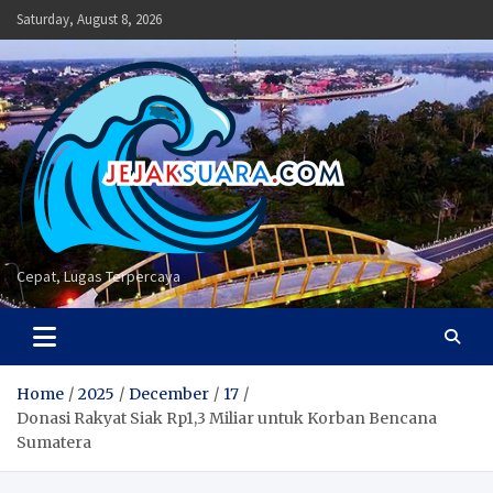
Skip
Saturday, August 8, 2026
to
content
Cepat, Lugas Terpercaya
Home
2025
December
17
Donasi Rakyat Siak Rp1,3 Miliar untuk Korban Bencana
Sumatera