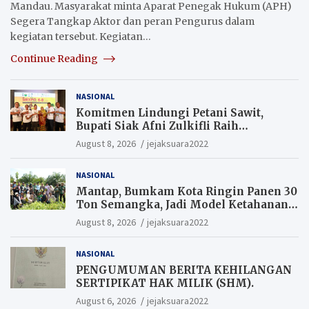
Mandau. Masyarakat minta Aparat Penegak Hukum (APH)
Segera Tangkap Aktor dan peran Pengurus dalam
kegiatan tersebut. Kegiatan…
Continue Reading
NASIONAL
Komitmen Lindungi Petani Sawit,
Bupati Siak Afni Zulkifli Raih
Penghargaan SIEXPO 2026
August 8, 2026
jejaksuara2022
NASIONAL
Mantap, Bumkam Kota Ringin Panen 30
Ton Semangka, Jadi Model Ketahanan
Pangan Siak.
August 8, 2026
jejaksuara2022
NASIONAL
PENGUMUMAN BERITA KEHILANGAN
SERTIPIKAT HAK MILIK (SHM).
August 6, 2026
jejaksuara2022