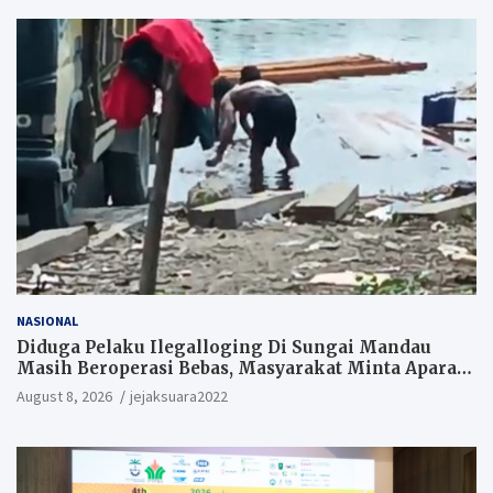
NASIONAL
Diduga Pelaku Ilegalloging Di Sungai Mandau
Masih Beroperasi Bebas, Masyarakat Minta Aparat
Penegak Hukum Segera Tangkap Aktor Dan
August 8, 2026
jejaksuara2022
Pengurus.