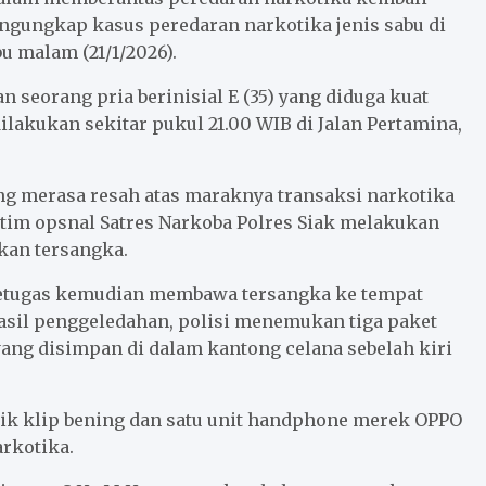
engungkap kasus peredaran narkotika jenis sabu di
u malam (21/1/2026).
seorang pria berinisial E (35) yang diduga kuat
lakukan sekitar pukul 21.00 WIB di Jalan Pertamina,
ng merasa resah atas maraknya transaksi narkotika
, tim opsnal Satres Narkoba Polres Siak melakukan
kan tersangka.
 Petugas kemudian membawa tersangka ke tempat
asil penggeledahan, polisi menemukan tiga paket
 yang disimpan di dalam kantong celana sebelah kiri
tik klip bening dan satu unit handphone merek OPPO
arkotika.