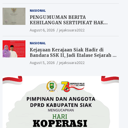
Berkesempatan Raih Hadiah
NASIONAL
PENGUMUMAN BERITA
KEHILANGAN SERTIPIKAT HAK
MILIK (SHM).
August 6, 2026
jejaksuara2022
NASIONAL
Kejayaan Kerajaan Siak Hadir di
Bandara SSK II, Jadi Etalase Sejarah di
Gerbang Riau
August 5, 2026
jejaksuara2022