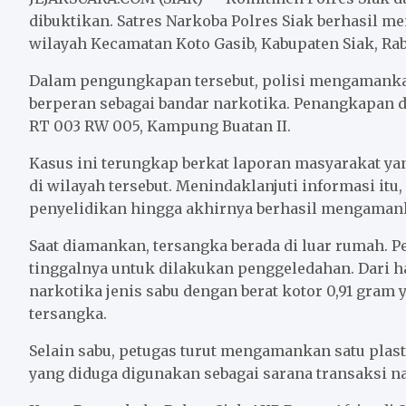
b
t
l
s
e
dibuktikan. Satres Narkoba Polres Siak berhasil m
wilayah Kecamatan Koto Gasib, Kabupaten Siak, Rab
o
e
A
o
r
p
Dalam pengungkapan tersebut, polisi mengamankan 
k
p
berperan sebagai bandar narkotika. Penangkapan di
RT 003 RW 005, Kampung Buatan II.
Kasus ini terungkap berkat laporan masyarakat ya
di wilayah tersebut. Menindaklanjuti informasi itu
penyelidikan hingga akhirnya berhasil mengaman
Saat diamankan, tersangka berada di luar rumah.
tinggalnya untuk dilakukan penggeledahan. Dari h
narkotika jenis sabu dengan berat kotor 0,91 gram
tersangka.
Selain sabu, petugas turut mengamankan satu plas
yang diduga digunakan sebagai sarana transaksi n