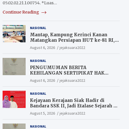
05.02.02.21.1.00754. *Luas…
Continue Reading
NASIONAL
Mantap, Kampung Kerinci Kanan
Matangkan Persiapan HUT ke-81 RI,
Warga yang ikut Upacara
August 6, 2026
jejaksuara2022
Berkesempatan Raih Hadiah
NASIONAL
PENGUMUMAN BERITA
KEHILANGAN SERTIPIKAT HAK
MILIK (SHM).
August 6, 2026
jejaksuara2022
NASIONAL
Kejayaan Kerajaan Siak Hadir di
Bandara SSK II, Jadi Etalase Sejarah di
Gerbang Riau
August 5, 2026
jejaksuara2022
NASIONAL