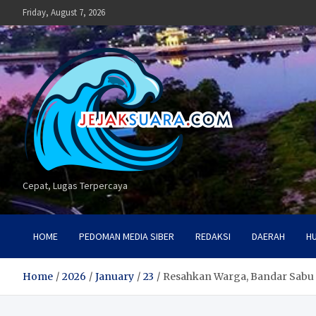
Skip
Friday, August 7, 2026
to
content
Cepat, Lugas Terpercaya
HOME
PEDOMAN MEDIA SIBER
REDAKSI
DAERAH
H
Home
2026
January
23
Resahkan Warga, Bandar Sabu K