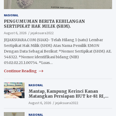
NASIONAL
PENGUMUMAN BERITA KEHILANGAN
SERTIPIKAT HAK MILIK (SHM).
August 6, 2026
jejaksuara2022
JEJAKSUARA.COM (SIAK)- Telah Hilang 1 (satu) Lembar
Sertipikat Hak Milik (SHM) Atas Nama Pemilik EMON
Dengan Data Sebagai Berikut: *Nomor Sertipikat (SHM) AE.
548322. *Nomor identifikasi bidang (NIB)
05.02.02.21.1.00754. *Luas…
Continue Reading
NASIONAL
Mantap, Kampung Kerinci Kanan
Matangkan Persiapan HUT ke-81 RI,
Warga yang ikut Upacara
August 6, 2026
jejaksuara2022
Berkesempatan Raih Hadiah
NASIONAL