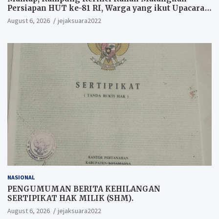
Persiapan HUT ke-81 RI, Warga yang ikut Upacara
Berkesempatan Raih Hadiah
August 6, 2026
jejaksuara2022
NASIONAL
PENGUMUMAN BERITA KEHILANGAN
SERTIPIKAT HAK MILIK (SHM).
August 6, 2026
jejaksuara2022