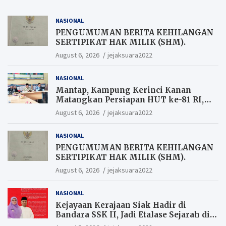
NASIONAL
PENGUMUMAN BERITA KEHILANGAN
SERTIPIKAT HAK MILIK (SHM).
August 6, 2026
jejaksuara2022
NASIONAL
Mantap, Kampung Kerinci Kanan
Matangkan Persiapan HUT ke-81 RI,
Warga yang ikut Upacara
August 6, 2026
jejaksuara2022
Berkesempatan Raih Hadiah
NASIONAL
PENGUMUMAN BERITA KEHILANGAN
SERTIPIKAT HAK MILIK (SHM).
August 6, 2026
jejaksuara2022
NASIONAL
Kejayaan Kerajaan Siak Hadir di
Bandara SSK II, Jadi Etalase Sejarah di
Gerbang Riau