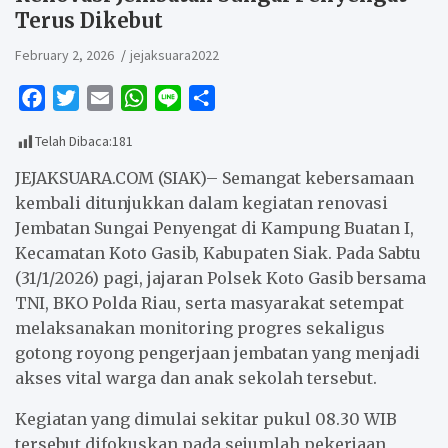
Terus Dikebut
February 2, 2026
jejaksuara2022
F
T
E
W
L
S
a
w
m
h
i
h
Telah Dibaca:
181
c
i
a
a
n
a
e
t
i
t
e
r
JEJAKSUARA.COM (SIAK)– Semangat kebersamaan
b
t
l
s
e
kembali ditunjukkan dalam kegiatan renovasi
Jembatan Sungai Penyengat di Kampung Buatan I,
o
e
A
Kecamatan Koto Gasib, Kabupaten Siak. Pada Sabtu
o
r
p
(31/1/2026) pagi, jajaran Polsek Koto Gasib bersama
k
p
TNI, BKO Polda Riau, serta masyarakat setempat
melaksanakan monitoring progres sekaligus
gotong royong pengerjaan jembatan yang menjadi
akses vital warga dan anak sekolah tersebut.
Kegiatan yang dimulai sekitar pukul 08.30 WIB
tersebut difokuskan pada sejumlah pekerjaan