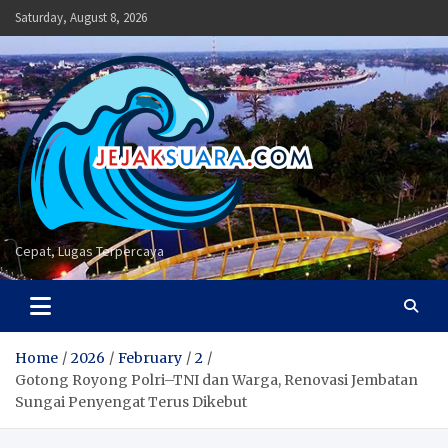
Skip
Saturday, August 8, 2026
to
content
Cepat, Lugas Terpercaya
Home
2026
February
2
Gotong Royong Polri–TNI dan Warga, Renovasi Jembatan
Sungai Penyengat Terus Dikebut