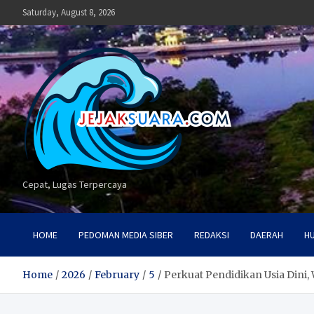
Skip
Saturday, August 8, 2026
to
content
Cepat, Lugas Terpercaya
HOME
PEDOMAN MEDIA SIBER
REDAKSI
DAERAH
H
Home
2026
February
5
Perkuat Pendidikan Usia Dini