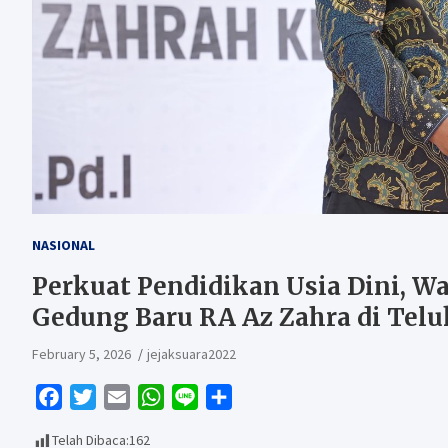
NASIONAL
Perkuat Pendidikan Usia Dini, W
Gedung Baru RA Az Zahra di Tel
February 5, 2026
jejaksuara2022
F
T
E
W
L
S
a
w
m
h
i
h
Telah Dibaca:
162