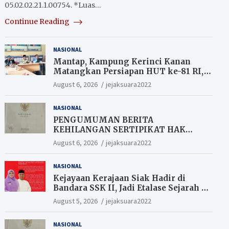
05.02.02.21.1.00754. *Luas…
Continue Reading
NASIONAL
Mantap, Kampung Kerinci Kanan
Matangkan Persiapan HUT ke-81 RI,
Warga yang ikut Upacara
August 6, 2026
jejaksuara2022
Berkesempatan Raih Hadiah
NASIONAL
PENGUMUMAN BERITA
KEHILANGAN SERTIPIKAT HAK
MILIK (SHM).
August 6, 2026
jejaksuara2022
NASIONAL
Kejayaan Kerajaan Siak Hadir di
Bandara SSK II, Jadi Etalase Sejarah di
Gerbang Riau
August 5, 2026
jejaksuara2022
NASIONAL