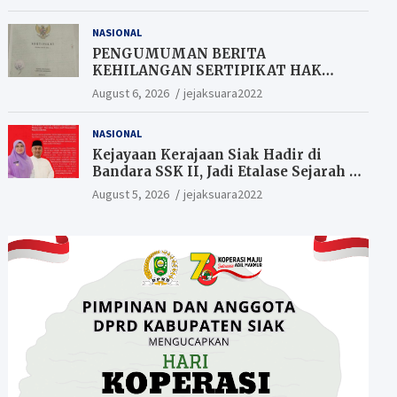
Berkesempatan Raih Hadiah
NASIONAL
PENGUMUMAN BERITA
KEHILANGAN SERTIPIKAT HAK
MILIK (SHM).
August 6, 2026
jejaksuara2022
NASIONAL
Kejayaan Kerajaan Siak Hadir di
Bandara SSK II, Jadi Etalase Sejarah di
Gerbang Riau
August 5, 2026
jejaksuara2022