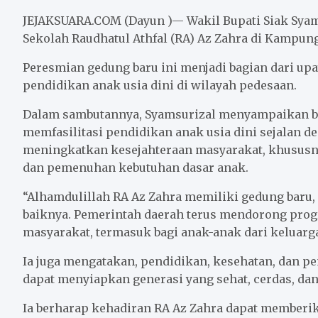
c
i
a
a
n
a
e
t
i
t
e
r
JEJAKSUARA.COM (Dayun )— Wakil Bupati Siak Sya
b
t
l
s
e
Sekolah Raudhatul Athfal (RA) Az Zahra di Kampun
o
e
A
Peresmian gedung baru ini menjadi bagian dari u
o
r
p
pendidikan anak usia dini di wilayah pedesaan.
k
p
Dalam sambutannya, Syamsurizal menyampaikan b
memfasilitasi pendidikan anak usia dini sejalan 
meningkatkan kesejahteraan masyarakat, khususny
dan pemenuhan kebutuhan dasar anak.
“Alhamdulillah RA Az Zahra memiliki gedung baru
baiknya. Pemerintah daerah terus mendorong pr
masyarakat, termasuk bagi anak-anak dari keluar
Ia juga mengatakan, pendidikan, kesehatan, dan pe
dapat menyiapkan generasi yang sehat, cerdas, dan
Ia berharap kehadiran RA Az Zahra dapat memberi