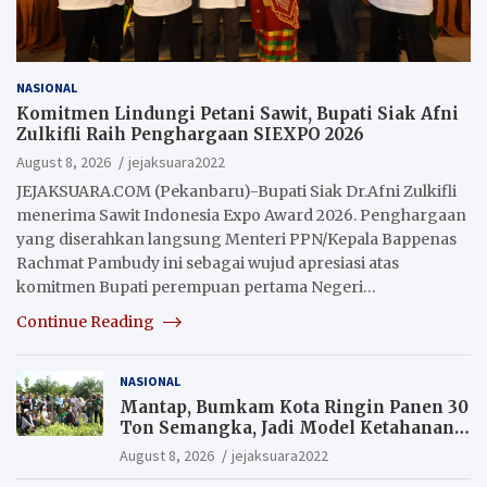
NASIONAL
Komitmen Lindungi Petani Sawit, Bupati Siak Afni
Zulkifli Raih Penghargaan SIEXPO 2026
August 8, 2026
jejaksuara2022
JEJAKSUARA.COM (Pekanbaru)-Bupati Siak Dr.Afni Zulkifli
menerima Sawit Indonesia Expo Award 2026. Penghargaan
yang diserahkan langsung Menteri PPN/Kepala Bappenas
Rachmat Pambudy ini sebagai wujud apresiasi atas
komitmen Bupati perempuan pertama Negeri…
Continue Reading
NASIONAL
Mantap, Bumkam Kota Ringin Panen 30
Ton Semangka, Jadi Model Ketahanan
Pangan Siak.
August 8, 2026
jejaksuara2022