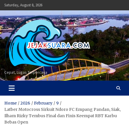
Skip
Saturday, August 8, 2026
to
content
Cepat, Lugas Terpercaya
Home
2026
February
9
Latber Motocross Sirkuit Ndoro FC Empang Pandan, Siak,
Ilham Rizky Tembus Final dan Finis Keempat RBT Karbu
Bebas Open