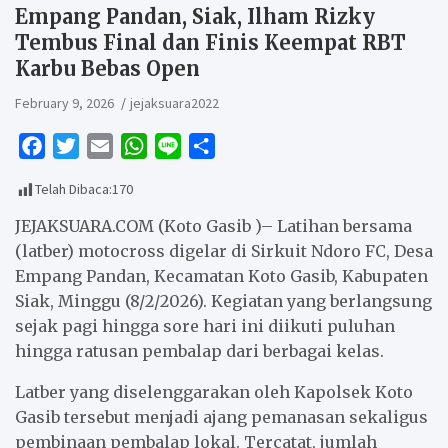
Empang Pandan, Siak, Ilham Rizky
Tembus Final dan Finis Keempat RBT
Karbu Bebas Open
February 9, 2026
jejaksuara2022
F
T
E
W
L
S
a
w
m
h
i
h
Telah Dibaca:
170
c
i
a
a
n
a
e
t
i
t
e
r
JEJAKSUARA.COM (Koto Gasib )– Latihan bersama
b
t
l
s
e
(latber) motocross digelar di Sirkuit Ndoro FC, Desa
Empang Pandan, Kecamatan Koto Gasib, Kabupaten
o
e
A
Siak, Minggu (8/2/2026). Kegiatan yang berlangsung
o
r
p
sejak pagi hingga sore hari ini diikuti puluhan
k
p
hingga ratusan pembalap dari berbagai kelas.
Latber yang diselenggarakan oleh Kapolsek Koto
Gasib tersebut menjadi ajang pemanasan sekaligus
pembinaan pembalap lokal. Tercatat, jumlah