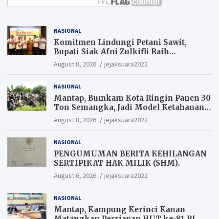
NASIONAL
Komitmen Lindungi Petani Sawit,
Bupati Siak Afni Zulkifli Raih
Penghargaan SIEXPO 2026
August 8, 2026
jejaksuara2022
NASIONAL
Mantap, Bumkam Kota Ringin Panen 30
Ton Semangka, Jadi Model Ketahanan
Pangan Siak.
August 8, 2026
jejaksuara2022
NASIONAL
PENGUMUMAN BERITA KEHILANGAN
SERTIPIKAT HAK MILIK (SHM).
August 6, 2026
jejaksuara2022
NASIONAL
Mantap, Kampung Kerinci Kanan
Matangkan Persiapan HUT ke-81 RI,