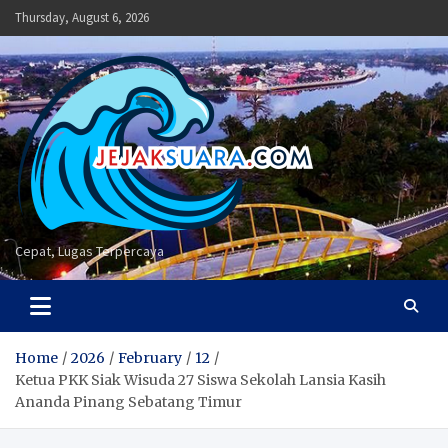
Skip
Thursday, August 6, 2026
to
content
Cepat, Lugas Terpercaya
Home
2026
February
12
Ketua PKK Siak Wisuda 27 Siswa Sekolah Lansia Kasih
Ananda Pinang Sebatang Timur