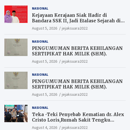
NASIONAL
Kejayaan Kerajaan Siak Hadir di
Bandara SSK II, Jadi Etalase Sejarah di
Gerbang Riau
August 5, 2026
jejaksuara2022
NASIONAL
PENGUMUMAN BERITA KEHILANGAN
SERTIPIKAT HAK MILIK (SHM).
August 5, 2026
jejaksuara2022
NASIONAL
PENGUMUMAN BERITA KEHILANGAN
SERTIPIKAT HAK MILIK (SHM).
August 5, 2026
jejaksuara2022
NASIONAL
Teka -Teki Penyebab Kematian dr. Alex
Cristo Loris,Rumah Sakit Tengku
Rafian Siak Terjawab Sudah Hasil
August 4, 2026
jejaksuara2022