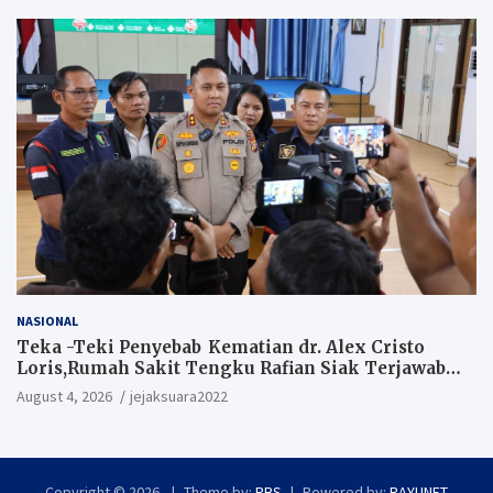
NASIONAL
Teka -Teki Penyebab Kematian dr. Alex Cristo
Loris,Rumah Sakit Tengku Rafian Siak Terjawab
Sudah Hasil Penyelidikan Menyatakan Korban
August 4, 2026
jejaksuara2022
Meninggal Akibat Bunuh Diri,salah satu
Penyebabnya Diduga utang pinjaman online
Copyright © 2026
Theme by:
RBS
Powered by:
RAYUNET