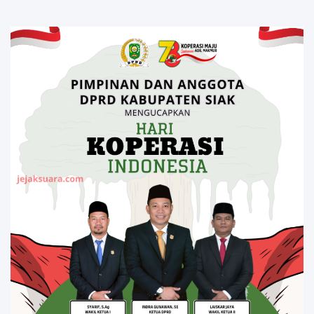
Penyelidikan Menyatakan Korban
Meninggal Akibat Bunuh Diri,salah
satu Penyebabnya Diduga utang
pinjaman online