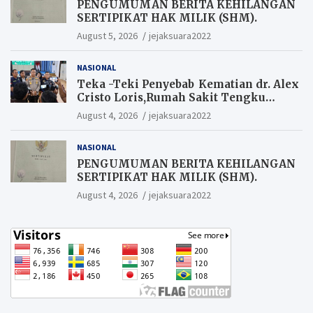
PENGUMUMAN BERITA KEHILANGAN
SERTIPIKAT HAK MILIK (SHM).
August 5, 2026
jejaksuara2022
NASIONAL
Teka -Teki Penyebab Kematian dr. Alex
Cristo Loris,Rumah Sakit Tengku
Rafian Siak Terjawab Sudah Hasil
August 4, 2026
jejaksuara2022
Penyelidikan Menyatakan Korban
Meninggal Akibat Bunuh Diri,salah
NASIONAL
satu Penyebabnya Diduga utang
pinjaman online
PENGUMUMAN BERITA KEHILANGAN
SERTIPIKAT HAK MILIK (SHM).
August 4, 2026
jejaksuara2022