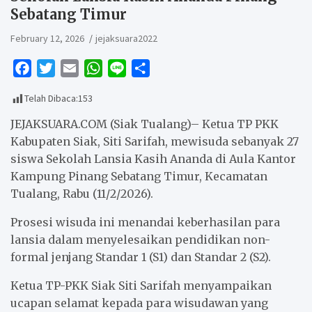
Sebatang Timur
February 12, 2026
jejaksuara2022
F
T
E
W
L
S
a
w
m
h
i
h
Telah Dibaca:
153
c
i
a
a
n
a
e
t
i
t
e
r
JEJAKSUARA.COM (Siak Tualang)– Ketua TP PKK
b
t
l
s
e
Kabupaten Siak, Siti Sarifah, mewisuda sebanyak 27
siswa Sekolah Lansia Kasih Ananda di Aula Kantor
o
e
A
Kampung Pinang Sebatang Timur, Kecamatan
o
r
p
Tualang, Rabu (11/2/2026).
k
p
Prosesi wisuda ini menandai keberhasilan para
lansia dalam menyelesaikan pendidikan non-
formal jenjang Standar 1 (S1) dan Standar 2 (S2).
Ketua TP-PKK Siak Siti Sarifah menyampaikan
ucapan selamat kepada para wisudawan yang