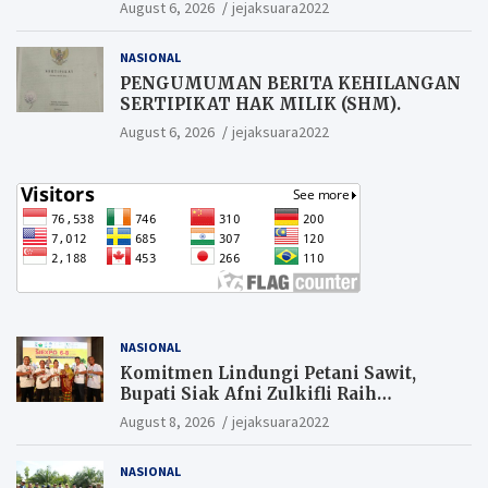
Warga yang ikut Upacara
August 6, 2026
jejaksuara2022
Berkesempatan Raih Hadiah
NASIONAL
PENGUMUMAN BERITA KEHILANGAN
SERTIPIKAT HAK MILIK (SHM).
August 6, 2026
jejaksuara2022
NASIONAL
Komitmen Lindungi Petani Sawit,
Bupati Siak Afni Zulkifli Raih
Penghargaan SIEXPO 2026
August 8, 2026
jejaksuara2022
NASIONAL