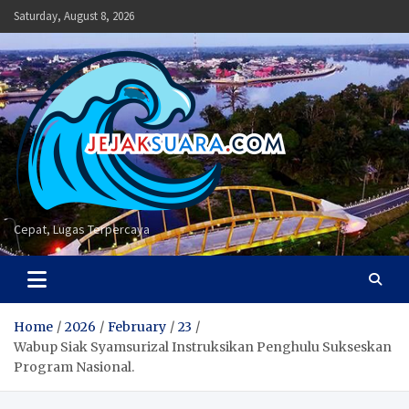
Skip
Saturday, August 8, 2026
to
content
Cepat, Lugas Terpercaya
Home
2026
February
23
Wabup Siak Syamsurizal Instruksikan Penghulu Sukseskan
Program Nasional.