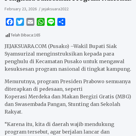
February 23, 2026
jejaksuara2022
F
T
E
W
L
S
a
w
m
h
i
h
Telah Dibaca:
165
c
i
a
a
n
a
e
t
i
t
e
r
JEJAKSUARA.COM (Pusako) –Wakil Bupati Siak
b
t
l
s
e
Syamsurizal menginstruksikan kepada para
penghulu di Kecamatan Pusako untuk mengawal
o
e
A
kesuksesan program nasional di tingkat kampung.
o
r
p
k
p
Menurutnya, program Presiden Prabowo semuanya
diterapkan di pedesaan, seperti
Koperasi Merdeka dan Makan Bergizi Gratis (MBG)
dan Swasembada Pangan, Stunting dan Sekolah
Rakyat.
“Karena itu, kita di daerah wajib mendukung
program tersebut, agar berjalan lancar dan