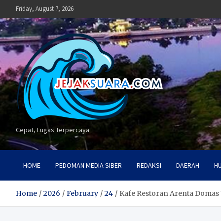
Skip
Friday, August 7, 2026
to
content
Cepat, Lugas Terpercaya
HOME
PEDOMAN MEDIA SIBER
REDAKSI
DAERAH
H
Home
2026
February
24
Kafe Restoran Arenta Domas