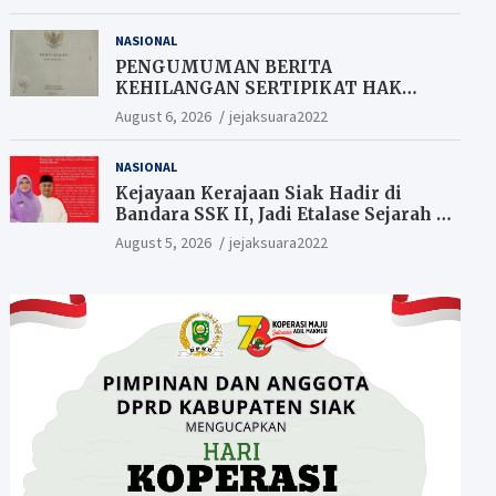
Berkesempatan Raih Hadiah
NASIONAL
PENGUMUMAN BERITA
KEHILANGAN SERTIPIKAT HAK
MILIK (SHM).
August 6, 2026
jejaksuara2022
NASIONAL
Kejayaan Kerajaan Siak Hadir di
Bandara SSK II, Jadi Etalase Sejarah di
Gerbang Riau
August 5, 2026
jejaksuara2022