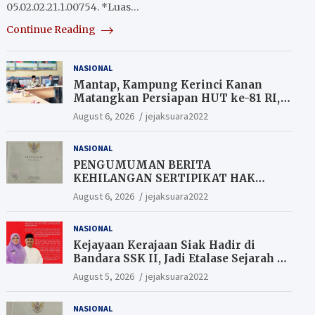
05.02.02.21.1.00754. *Luas…
Continue Reading
NASIONAL
Mantap, Kampung Kerinci Kanan
Matangkan Persiapan HUT ke-81 RI,
Warga yang ikut Upacara
August 6, 2026
jejaksuara2022
Berkesempatan Raih Hadiah
NASIONAL
PENGUMUMAN BERITA
KEHILANGAN SERTIPIKAT HAK
MILIK (SHM).
August 6, 2026
jejaksuara2022
NASIONAL
Kejayaan Kerajaan Siak Hadir di
Bandara SSK II, Jadi Etalase Sejarah di
Gerbang Riau
August 5, 2026
jejaksuara2022
NASIONAL