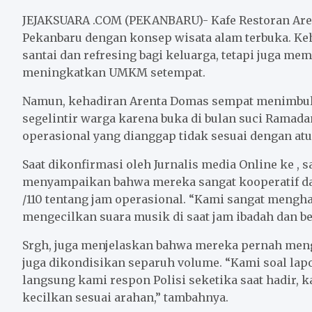
c
i
a
a
n
a
e
t
i
t
e
r
JEJAKSUARA .COM (PEKANBARU)- Kafe Restoran Are
b
t
l
s
e
Pekanbaru dengan konsep wisata alam terbuka. Ke
santai dan refresing bagi keluarga, tetapi juga 
o
e
A
meningkatkan UMKM setempat.
o
r
p
k
p
Namun, kehadiran Arenta Domas sempat menimbul
segelintir warga karena buka di bulan suci Ramad
operasional yang dianggap tidak sesuai dengan atu
Saat dikonfirmasi oleh Jurnalis media Online ke , 
menyampaikan bahwa mereka sangat kooperatif dan
/110 tentang jam operasional. “Kami sangat mengh
mengecilkan suara musik di saat jam ibadah dan ber
Srgh, juga menjelaskan bahwa mereka pernah me
juga dikondisikan separuh volume. “Kami soal lap
langsung kami respon Polisi seketika saat hadir,
kecilkan sesuai arahan,” tambahnya.