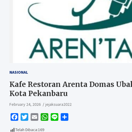
NASIONAL
Kafe Restoran Arenta Domas Uba
Kota Pekanbaru
February 24, 2026
jejaksuara2022
F
T
E
W
L
S
a
w
m
h
i
h
Telah Dibaca:
169