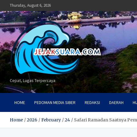
Skip
Thursday, August 6, 2026
to
content
Cepat, Lugas Terpercaya
HOME
PEDOMAN MEDIA SIBER
REDAKSI
DAERAH
H
Home
2026
February
24
Safari Ramadan Saatnya Pem