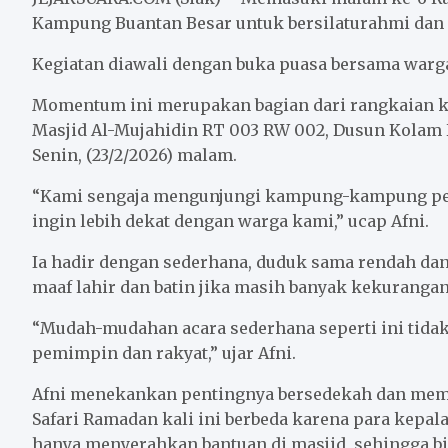
b
t
l
s
e
Kampung Buantan Besar untuk bersilaturahmi dan
o
e
A
Kegiatan diawali dengan buka puasa bersama warg
o
r
p
k
p
Momentum ini merupakan bagian dari rangkaian keg
Masjid Al-Mujahidin RT 003 RW 002, Dusun Kolam 
Senin, (23/2/2026) malam.
“Kami sengaja mengunjungi kampung-kampung pelo
ingin lebih dekat dengan warga kami,” ucap Afni.
Ia hadir dengan sederhana, duduk sama rendah da
maaf lahir dan batin jika masih banyak kekurangan
“Mudah-mudahan acara sederhana seperti ini tid
pemimpin dan rakyat,” ujar Afni.
Afni menekankan pentingnya bersedekah dan memb
Safari Ramadan kali ini berbeda karena para kepa
hanya menyerahkan bantuan di masjid, sehingga bi