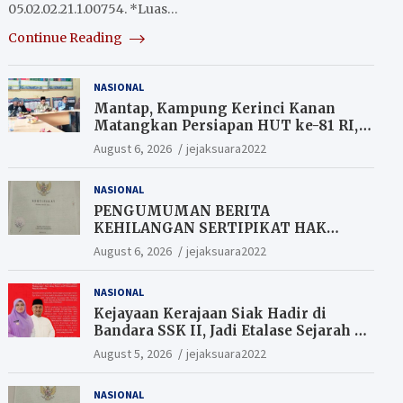
05.02.02.21.1.00754. *Luas…
Continue Reading
NASIONAL
Mantap, Kampung Kerinci Kanan
Matangkan Persiapan HUT ke-81 RI,
Warga yang ikut Upacara
August 6, 2026
jejaksuara2022
Berkesempatan Raih Hadiah
NASIONAL
PENGUMUMAN BERITA
KEHILANGAN SERTIPIKAT HAK
MILIK (SHM).
August 6, 2026
jejaksuara2022
NASIONAL
Kejayaan Kerajaan Siak Hadir di
Bandara SSK II, Jadi Etalase Sejarah di
Gerbang Riau
August 5, 2026
jejaksuara2022
NASIONAL