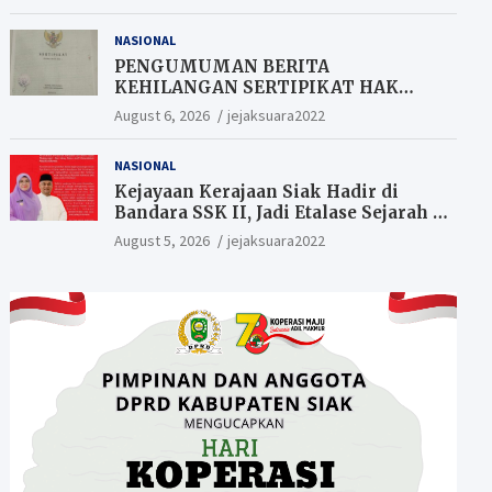
Berkesempatan Raih Hadiah
NASIONAL
PENGUMUMAN BERITA
KEHILANGAN SERTIPIKAT HAK
MILIK (SHM).
August 6, 2026
jejaksuara2022
NASIONAL
Kejayaan Kerajaan Siak Hadir di
Bandara SSK II, Jadi Etalase Sejarah di
Gerbang Riau
August 5, 2026
jejaksuara2022