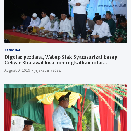
NASIONAL
Digelar perdana, Wabup Siak Syamsurizal harap
Gebyar Shalawat bisa meningkatkan nilai
keagamaan ditengah-tengah masyarakat.
August 9, 2026
jejaksuara2022