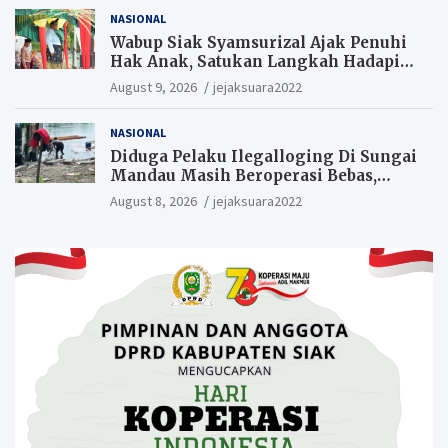
NASIONAL
Wabup Siak Syamsurizal Ajak Penuhi
Hak Anak, Satukan Langkah Hadapi
Tantangan Daerah
August 9, 2026
jejaksuara2022
NASIONAL
Diduga Pelaku Ilegalloging Di Sungai
Mandau Masih Beroperasi Bebas,
Masyarakat Minta Aparat Penegak
August 8, 2026
jejaksuara2022
Hukum Segera Tangkap Aktor Dan
Pengurus.