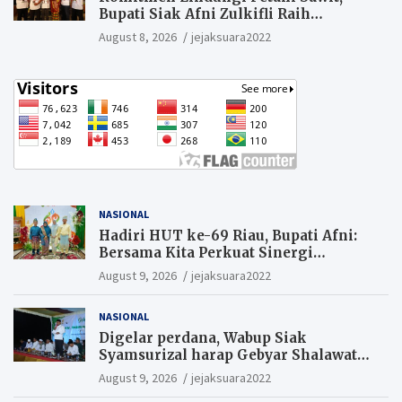
Bupati Siak Afni Zulkifli Raih
Penghargaan SIEXPO 2026
August 8, 2026
jejaksuara2022
NASIONAL
Hadiri HUT ke-69 Riau, Bupati Afni:
Bersama Kita Perkuat Sinergi
Pembangunan
August 9, 2026
jejaksuara2022
NASIONAL
Digelar perdana, Wabup Siak
Syamsurizal harap Gebyar Shalawat
bisa meningkatkan nilai keagamaan
August 9, 2026
jejaksuara2022
ditengah-tengah masyarakat.