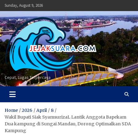
Skip
Sunday, August 9, 2026
to
content
Cepat, Lugas Terpercaya
Home
2026
April
8
Wakil Bupati Siak SyamsurizaL Lantik Anggota Bapekam
Dua kampung di Sungai Mandau, Dorong Optimalkan SDA
Kampung