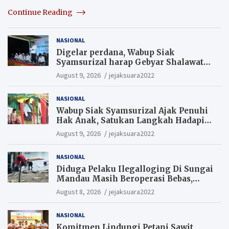
Continue Reading
NASIONAL
Digelar perdana, Wabup Siak
Syamsurizal harap Gebyar Shalawat
bisa meningkatkan nilai keagamaan
August 9, 2026
jejaksuara2022
ditengah-tengah masyarakat.
NASIONAL
Wabup Siak Syamsurizal Ajak Penuhi
Hak Anak, Satukan Langkah Hadapi
Tantangan Daerah
August 9, 2026
jejaksuara2022
NASIONAL
Diduga Pelaku Ilegalloging Di Sungai
Mandau Masih Beroperasi Bebas,
Masyarakat Minta Aparat Penegak
August 8, 2026
jejaksuara2022
Hukum Segera Tangkap Aktor Dan
Pengurus.
NASIONAL
Komitmen Lindungi Petani Sawit,