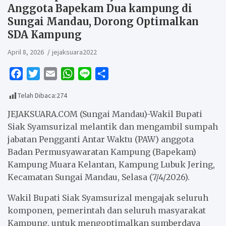
Anggota Bapekam Dua kampung di
Sungai Mandau, Dorong Optimalkan
SDA Kampung
April 8, 2026
jejaksuara2022
F
T
E
W
L
S
a
w
m
h
i
h
Telah Dibaca:
274
c
i
a
a
n
a
e
t
i
t
e
r
JEJAKSUARA.COM (Sungai Mandau)-Wakil Bupati
b
t
l
s
e
Siak Syamsurizal melantik dan mengambil sumpah
jabatan Pengganti Antar Waktu (PAW) anggota
o
e
A
Badan Permusyawaratan Kampung (Bapekam)
o
r
p
Kampung Muara Kelantan, Kampung Lubuk Jering,
k
p
Kecamatan Sungai Mandau, Selasa (7/4/2026).
Wakil Bupati Siak Syamsurizal mengajak seluruh
komponen, pemerintah dan seluruh masyarakat
Kampung, untuk mengoptimalkan sumberdaya