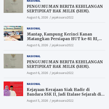
NASIONAL
PENGUMUMAN BERITA KEHILANGAN
SERTIPIKAT HAK MILIK (SHM).
August 6, 2026
jejaksuara2022
NASIONAL
Mantap, Kampung Kerinci Kanan
Matangkan Persiapan HUT ke-81 RI,
Warga yang ikut Upacara
August 6, 2026
jejaksuara2022
Berkesempatan Raih Hadiah
NASIONAL
PENGUMUMAN BERITA KEHILANGAN
SERTIPIKAT HAK MILIK (SHM).
August 6, 2026
jejaksuara2022
NASIONAL
Kejayaan Kerajaan Siak Hadir di
Bandara SSK II, Jadi Etalase Sejarah di
Gerbang Riau
August 5, 2026
jejaksuara2022