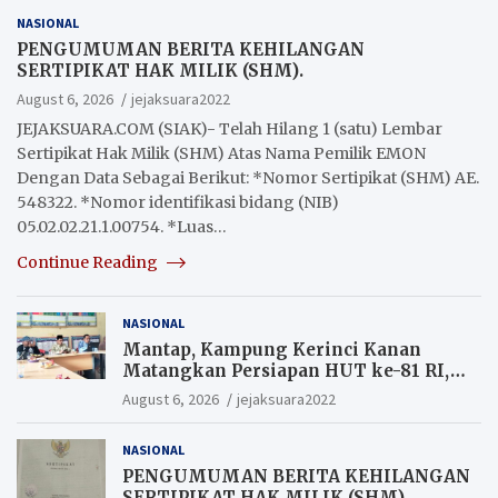
NASIONAL
PENGUMUMAN BERITA KEHILANGAN
SERTIPIKAT HAK MILIK (SHM).
August 6, 2026
jejaksuara2022
JEJAKSUARA.COM (SIAK)- Telah Hilang 1 (satu) Lembar
Sertipikat Hak Milik (SHM) Atas Nama Pemilik EMON
Dengan Data Sebagai Berikut: *Nomor Sertipikat (SHM) AE.
548322. *Nomor identifikasi bidang (NIB)
05.02.02.21.1.00754. *Luas…
Continue Reading
NASIONAL
Mantap, Kampung Kerinci Kanan
Matangkan Persiapan HUT ke-81 RI,
Warga yang ikut Upacara
August 6, 2026
jejaksuara2022
Berkesempatan Raih Hadiah
NASIONAL
PENGUMUMAN BERITA KEHILANGAN
SERTIPIKAT HAK MILIK (SHM).