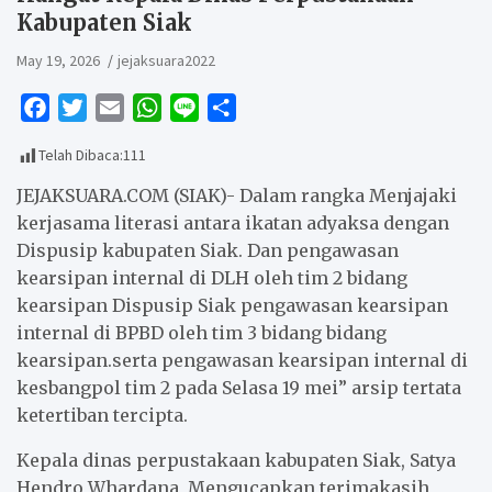
Kabupaten Siak
May 19, 2026
jejaksuara2022
F
T
E
W
L
S
a
w
m
h
i
h
Telah Dibaca:
111
c
i
a
a
n
a
e
t
i
t
e
r
JEJAKSUARA.COM (SIAK)- Dalam rangka Menjajaki
b
t
l
s
e
kerjasama literasi antara ikatan adyaksa dengan
Dispusip kabupaten Siak. Dan pengawasan
o
e
A
kearsipan internal di DLH oleh tim 2 bidang
o
r
p
kearsipan Dispusip Siak pengawasan kearsipan
k
p
internal di BPBD oleh tim 3 bidang bidang
kearsipan.serta pengawasan kearsipan internal di
kesbangpol tim 2 pada Selasa 19 mei” arsip tertata
ketertiban tercipta.
Kepala dinas perpustakaan kabupaten Siak, Satya
Hendro Whardana, Mengucapkan terimakasih