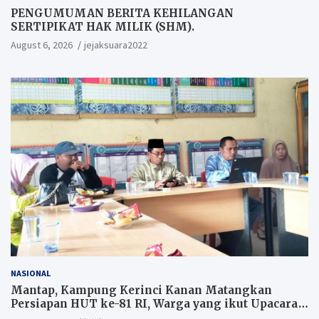
PENGUMUMAN BERITA KEHILANGAN
SERTIPIKAT HAK MILIK (SHM).
August 6, 2026
jejaksuara2022
NASIONAL
Mantap, Kampung Kerinci Kanan Matangkan
Persiapan HUT ke-81 RI, Warga yang ikut Upacara
Berkesempatan Raih Hadiah