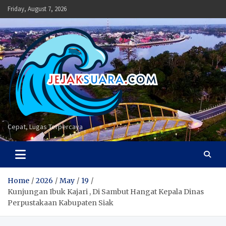
Skip
Friday, August 7, 2026
to
content
Cepat, Lugas Terpercaya
Home
2026
May
19
Kunjungan Ibuk Kajari , Di Sambut Hangat Kepala Dinas
Perpustakaan Kabupaten Siak