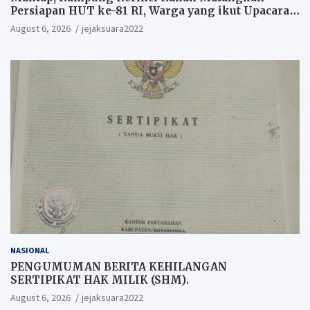
Persiapan HUT ke-81 RI, Warga yang ikut Upacara
Berkesempatan Raih Hadiah
August 6, 2026
jejaksuara2022
NASIONAL
PENGUMUMAN BERITA KEHILANGAN
SERTIPIKAT HAK MILIK (SHM).
August 6, 2026
jejaksuara2022