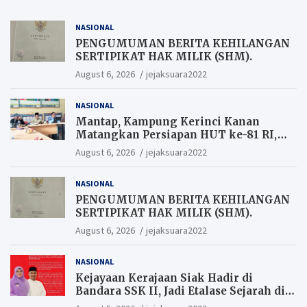
NASIONAL
PENGUMUMAN BERITA KEHILANGAN
SERTIPIKAT HAK MILIK (SHM).
August 6, 2026
jejaksuara2022
NASIONAL
Mantap, Kampung Kerinci Kanan
Matangkan Persiapan HUT ke-81 RI,
Warga yang ikut Upacara
August 6, 2026
jejaksuara2022
Berkesempatan Raih Hadiah
NASIONAL
PENGUMUMAN BERITA KEHILANGAN
SERTIPIKAT HAK MILIK (SHM).
August 6, 2026
jejaksuara2022
NASIONAL
Kejayaan Kerajaan Siak Hadir di
Bandara SSK II, Jadi Etalase Sejarah di
Gerbang Riau