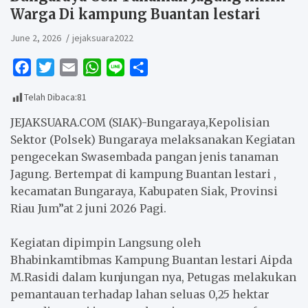
Warga Di kampung Buantan lestari
June 2, 2026
jejaksuara2022
F
T
E
W
L
S
a
w
m
h
i
h
Telah Dibaca:
81
c
i
a
a
n
a
e
t
i
t
e
r
JEJAKSUARA.COM (SIAK)-Bungaraya,Kepolisian
b
t
l
s
e
Sektor (Polsek) Bungaraya melaksanakan Kegiatan
pengecekan Swasembada pangan jenis tanaman
o
e
A
Jagung. Bertempat di kampung Buantan lestari ,
o
r
p
kecamatan Bungaraya, Kabupaten Siak, Provinsi
k
p
Riau Jum”at 2 juni 2026 Pagi.
‎Kegiatan dipimpin Langsung oleh
Bhabinkamtibmas Kampung Buantan lestari Aipda
M.Rasidi dalam kunjungan nya, Petugas melakukan
pemantauan terhadap lahan seluas 0,25 hektar