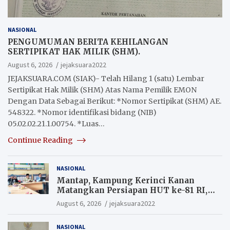
NASIONAL
PENGUMUMAN BERITA KEHILANGAN
SERTIPIKAT HAK MILIK (SHM).
August 6, 2026
jejaksuara2022
JEJAKSUARA.COM (SIAK)- Telah Hilang 1 (satu) Lembar
Sertipikat Hak Milik (SHM) Atas Nama Pemilik EMON
Dengan Data Sebagai Berikut: *Nomor Sertipikat (SHM) AE.
548322. *Nomor identifikasi bidang (NIB)
05.02.02.21.1.00754. *Luas…
Continue Reading
NASIONAL
Mantap, Kampung Kerinci Kanan
Matangkan Persiapan HUT ke-81 RI,
Warga yang ikut Upacara
August 6, 2026
jejaksuara2022
Berkesempatan Raih Hadiah
NASIONAL