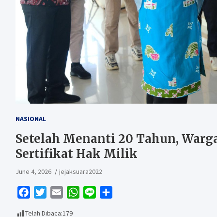
NASIONAL
Setelah Menanti 20 Tahun, Warg
Sertifikat Hak Milik
June 4, 2026
jejaksuara2022
F
T
E
W
L
S
a
w
m
h
i
h
Telah Dibaca:
179