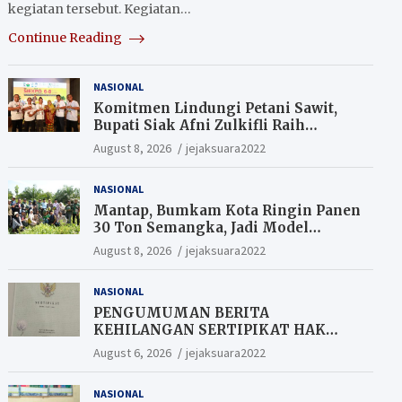
kegiatan tersebut. Kegiatan…
Continue Reading
NASIONAL
Komitmen Lindungi Petani Sawit,
Bupati Siak Afni Zulkifli Raih
Penghargaan SIEXPO 2026
August 8, 2026
jejaksuara2022
NASIONAL
Mantap, Bumkam Kota Ringin Panen
30 Ton Semangka, Jadi Model
Ketahanan Pangan Siak.
August 8, 2026
jejaksuara2022
NASIONAL
PENGUMUMAN BERITA
KEHILANGAN SERTIPIKAT HAK
MILIK (SHM).
August 6, 2026
jejaksuara2022
NASIONAL