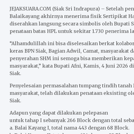
c
i
a
a
n
a
e
t
i
t
e
r
JEJAKSUARA.COM (Siak Sri Indrapura) – Setelah pen
b
t
l
s
e
Balaikayang akhirnya menerima fisik Sertipikat Ha
diserahkan langsung secara simbolis oleh Bupati S
o
e
A
penataan batas HPL untuk sekitar 1.730 penerima l
o
r
p
k
p
“Alhamdulillah ini bisa diselesaikan berkat kolabo
keras BPN Siak, Bagian Adwil, Camat, masyarakat d
penyerahan SHM ini semoga bisa memberikan kepa
masyarakat,” kata Bupati Afni, Kamis, 4 Juni 2026
Siak.
Penyelesaian permasalahan tumpang tindih tanah 
masyarakat, telah dilakukan penataan eksisting ol
Siak.
Adapun yang dapat dilakukan pelepasan
untuk tahap I sebanyak 266 Block dengan total seb
a. Balai Kayang I, total nama 443 dengan 68 Block.