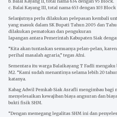
b. Balai Kayang II, total nama 634 dengan 95 Block.
c. Balai Kayang III, total nama 653 dengan 103 Block
Selanjutnya perlu dilakukan pelepasan kembali unt
yang masuk dalam SK Bupati Tahun 2005 dan Tahun
dilakukan pematokan dan pengukuran
lapangan antara Pemerintah Kabupaten Siak denga
“Kita akan tuntaskan semuanya pelan-pelan, karen
perihal masalah agraria,” tegas Afni.
Sementara itu warga Balaikayang T Fadli mengaku
M2. “Kami sudah menantinya selama lebih 20 tahun.
katanya.
Kabag Adwil Pemkab Siak Asrafli mengimbau bagi
menyelesaikan kewajiban biaya angsuran dan biaya
bukti fisik SHM.
“Dengan memegang legalitas SHM ini dan penyelesa