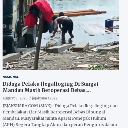
NASIONAL
Diduga Pelaku Ilegalloging Di Sungai
Mandau Masih Beroperasi Bebas,
Masyarakat Minta Aparat Penegak Hukum
August 8, 2026
jejaksuara2022
Segera Tangkap Aktor Dan Pengurus.
JEJAKSUARA.COM (SIAK)- Diduga Pelaku Ilegalloging dan
Pembalakan Liar Masih Beroperasi Bebas Di sungai
Mandau. Masyarakat minta Aparat Penegak Hukum
(APH) Segera Tangkap Aktor dan peran Pengurus dalam