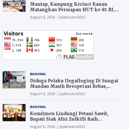
Mantap, Kampung Kerinci Kanan
Matangkan Persiapan HUT ke-81 RI,
Warga yang ikut Upacara
August 6, 2026
jejaksuara2022
Berkesempatan Raih Hadiah
NASIONAL
Diduga Pelaku Ilegalloging Di Sungai
Mandau Masih Beroperasi Bebas,
Masyarakat Minta Aparat Penegak
August 8, 2026
jejaksuara2022
Hukum Segera Tangkap Aktor Dan
Pengurus.
NASIONAL
Komitmen Lindungi Petani Sawit,
Bupati Siak Afni Zulkifli Raih
Penghargaan SIEXPO 2026
August 8, 2026
jejaksuara2022