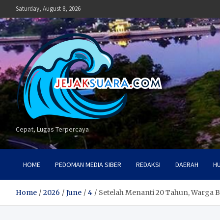
Skip
Saturday, August 8, 2026
to
content
Cepat, Lugas Terpercaya
HOME
PEDOMAN MEDIA SIBER
REDAKSI
DAERAH
H
Home
2026
June
4
Setelah Menanti 20 Tahun, Warga Ba