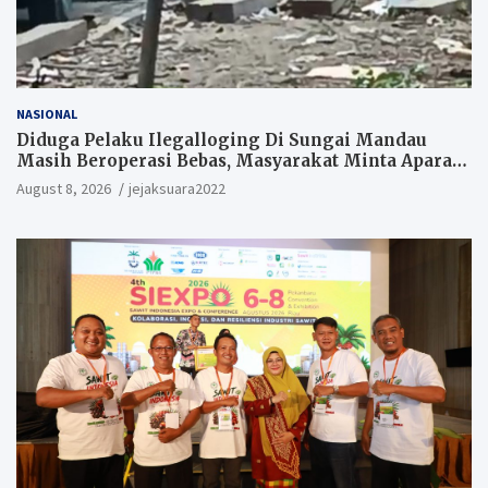
NASIONAL
Diduga Pelaku Ilegalloging Di Sungai Mandau
Masih Beroperasi Bebas, Masyarakat Minta Aparat
Penegak Hukum Segera Tangkap Aktor Dan
August 8, 2026
jejaksuara2022
Pengurus.