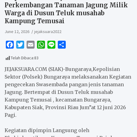
Perkembangan Tanaman Jagung Milik
Warga di Dusun Teluk musahab
Kampung Temusai
June 12, 2026
jejaksuara2022
F
T
E
W
L
S
a
w
m
h
i
h
Telah Dibaca:
83
c
i
a
a
n
a
e
t
i
t
e
r
JEJAKSUARA.COM (SIAK)-Bungaraya,Kepolisian
b
t
l
s
e
Sektor (Polsek) Bungaraya melaksanakan Kegiatan
pengecekan Swasembada pangan jenis tanaman
o
e
A
Jagung. Bertempat di Dusun Teluk musahab
o
r
p
Kampung Temusai , kecamatan Bungaraya,
k
p
Kabupaten Siak, Provinsi Riau Jum”at 12 juni 2026
Pagi.
‎Kegiatan dipimpin Langsung oleh