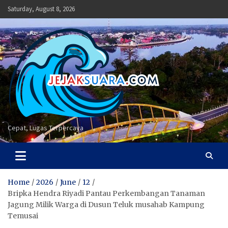
Skip
Saturday, August 8, 2026
to
content
Cepat, Lugas Terpercaya
Home
2026
June
12
Bripka Hendra Riyadi Pantau Perkembangan Tanaman
Jagung Milik Warga di Dusun Teluk musahab Kampung
Temusai