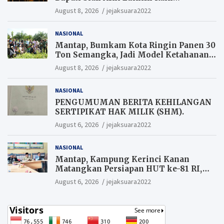
Penghargaan SIEXPO 2026
August 8, 2026
jejaksuara2022
NASIONAL
Mantap, Bumkam Kota Ringin Panen 30
Ton Semangka, Jadi Model Ketahanan
Pangan Siak.
August 8, 2026
jejaksuara2022
NASIONAL
PENGUMUMAN BERITA KEHILANGAN
SERTIPIKAT HAK MILIK (SHM).
August 6, 2026
jejaksuara2022
NASIONAL
Mantap, Kampung Kerinci Kanan
Matangkan Persiapan HUT ke-81 RI,
Warga yang ikut Upacara
August 6, 2026
jejaksuara2022
Berkesempatan Raih Hadiah