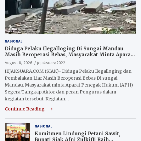
NASIONAL
Diduga Pelaku Ilegalloging Di Sungai Mandau
Masih Beroperasi Bebas, Masyarakat Minta Aparat
Penegak Hukum Segera Tangkap Aktor Dan
August 8, 2026
jejaksuara2022
Pengurus.
JEJAKSUARA.COM (SIAK)- Diduga Pelaku Ilegalloging dan
Pembalakan Liar Masih Beroperasi Bebas Di sungai
Mandau. Masyarakat minta Aparat Penegak Hukum (APH)
Segera Tangkap Aktor dan peran Pengurus dalam
kegiatan tersebut. Kegiatan…
Continue Reading
NASIONAL
Komitmen Lindungi Petani Sawit,
Bupati Siak Afni Zulkifli Raih