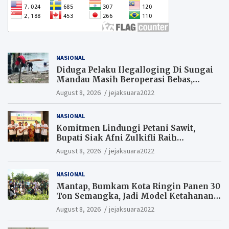
NASIONAL
Diduga Pelaku Ilegalloging Di Sungai
Mandau Masih Beroperasi Bebas,
Masyarakat Minta Aparat Penegak
August 8, 2026
jejaksuara2022
Hukum Segera Tangkap Aktor Dan
Pengurus.
NASIONAL
Komitmen Lindungi Petani Sawit,
Bupati Siak Afni Zulkifli Raih
Penghargaan SIEXPO 2026
August 8, 2026
jejaksuara2022
NASIONAL
Mantap, Bumkam Kota Ringin Panen 30
Ton Semangka, Jadi Model Ketahanan
Pangan Siak.
August 8, 2026
jejaksuara2022