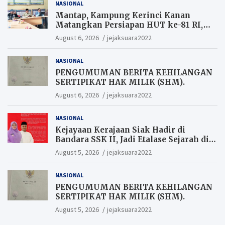
NASIONAL
Mantap, Kampung Kerinci Kanan
Matangkan Persiapan HUT ke-81 RI,
Warga yang ikut Upacara
August 6, 2026
jejaksuara2022
Berkesempatan Raih Hadiah
NASIONAL
PENGUMUMAN BERITA KEHILANGAN
SERTIPIKAT HAK MILIK (SHM).
August 6, 2026
jejaksuara2022
NASIONAL
Kejayaan Kerajaan Siak Hadir di
Bandara SSK II, Jadi Etalase Sejarah di
Gerbang Riau
August 5, 2026
jejaksuara2022
NASIONAL
PENGUMUMAN BERITA KEHILANGAN
SERTIPIKAT HAK MILIK (SHM).
August 5, 2026
jejaksuara2022