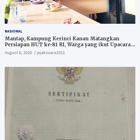
NASIONAL
Mantap, Kampung Kerinci Kanan Matangkan
Persiapan HUT ke-81 RI, Warga yang ikut Upacara
Berkesempatan Raih Hadiah
August 6, 2026
jejaksuara2022