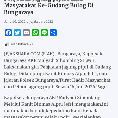
Masyarakat Ke-Gudang Bulog Di
Bungaraya
June 16, 2026
jejaksuara2022
F
T
E
W
L
S
a
w
m
h
i
h
Telah Dibaca:
72
c
i
a
a
n
a
e
t
i
t
e
r
JEJAKSUARA.COM (SIAK)- Bungaraya, Kapolsek
b
t
l
s
e
Bungaraya AKP Mulyadi Sihombing SH.MH.
Laksanakan giat Penjualan jagung pipil di Gudang
o
e
A
Bulog, Didampingi Kanit Binmas Aiptu Jefri, dan
o
r
p
jajaran Polsek Bungaraya,Turut Hadir Masyarakat
k
p
dan Petani jagung pipil. Selasa 16 Juni 2026 Pagi.
Kapolsek Bungaraya AKP Mulyadi Sihombing
Melalui Kanit Binmas Aiptu Jefri mengatakan,ini
merupakan bentuk kepedulian kami kepada
masyarakat petani selaku polri, Menjalankan