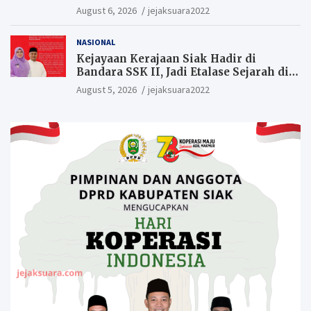
August 6, 2026
jejaksuara2022
NASIONAL
Kejayaan Kerajaan Siak Hadir di
Bandara SSK II, Jadi Etalase Sejarah di
Gerbang Riau
August 5, 2026
jejaksuara2022