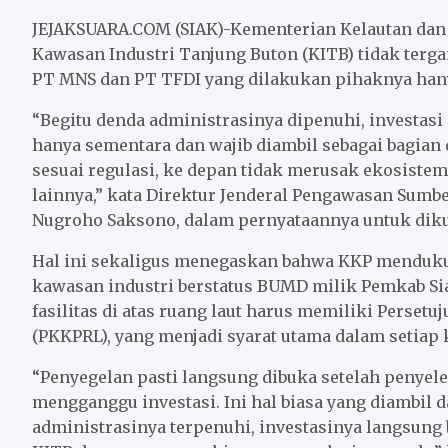
c
i
a
a
n
a
e
t
i
t
e
r
JEJAKSUARA.COM (SIAK)-Kementerian Kelautan dan 
b
t
l
s
e
Kawasan Industri Tanjung Buton (KITB) tidak terga
PT MNS dan PT TFDI yang dilakukan pihaknya hany
o
e
A
o
r
p
“Begitu denda administrasinya dipenuhi, investasi 
k
p
hanya sementara dan wajib diambil sebagai bagian
sesuai regulasi, ke depan tidak merusak ekosistem
lainnya,” kata Direktur Jenderal Pengawasan Sumb
Nugroho Saksono, dalam pernyataannya untuk dikut
Hal ini sekaligus menegaskan bahwa KKP mendukun
kawasan industri berstatus BUMD milik Pemkab Si
fasilitas di atas ruang laut harus memiliki Perse
(PKKPRL), yang menjadi syarat utama dalam setiap
“Penyegelan pasti langsung dibuka setelah penyele
mengganggu investasi. Ini hal biasa yang diambil d
administrasinya terpenuhi, investasinya langsung b