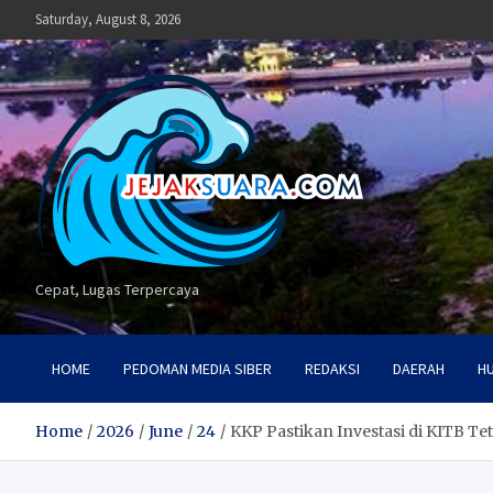
Skip
Saturday, August 8, 2026
to
content
Cepat, Lugas Terpercaya
HOME
PEDOMAN MEDIA SIBER
REDAKSI
DAERAH
H
Home
2026
June
24
KKP Pastikan Investasi di KITB Te