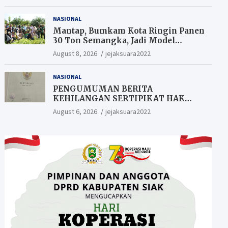
NASIONAL
Mantap, Bumkam Kota Ringin Panen
30 Ton Semangka, Jadi Model
Ketahanan Pangan Siak.
August 8, 2026
jejaksuara2022
NASIONAL
PENGUMUMAN BERITA
KEHILANGAN SERTIPIKAT HAK
MILIK (SHM).
August 6, 2026
jejaksuara2022