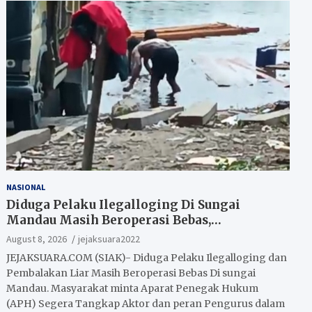
NASIONAL
Diduga Pelaku Ilegalloging Di Sungai
Mandau Masih Beroperasi Bebas,
Masyarakat Minta Aparat Penegak Hukum
August 8, 2026
jejaksuara2022
Segera Tangkap Aktor Dan Pengurus.
JEJAKSUARA.COM (SIAK)- Diduga Pelaku Ilegalloging dan
Pembalakan Liar Masih Beroperasi Bebas Di sungai
Mandau. Masyarakat minta Aparat Penegak Hukum
(APH) Segera Tangkap Aktor dan peran Pengurus dalam