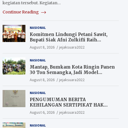
kegiatan tersebut. Kegiatan…
Continue Reading
NASIONAL
Komitmen Lindungi Petani Sawit,
Bupati Siak Afni Zulkifli Raih
Penghargaan SIEXPO 2026
August 8, 2026
jejaksuara2022
NASIONAL
Mantap, Bumkam Kota Ringin Panen
30 Ton Semangka, Jadi Model
Ketahanan Pangan Siak.
August 8, 2026
jejaksuara2022
NASIONAL
PENGUMUMAN BERITA
KEHILANGAN SERTIPIKAT HAK
MILIK (SHM).
August 6, 2026
jejaksuara2022
NASIONAL