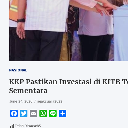
NASIONAL
KKP Pastikan Investasi di KITB T
Sementara
June 24, 2026
jejaksuara2022
F
T
E
W
L
S
a
w
m
h
i
h
Telah Dibaca:
85