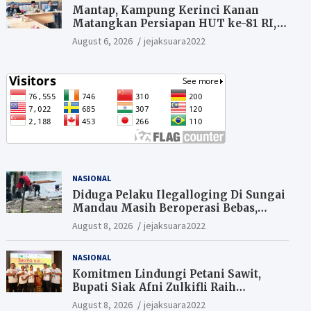
Mantap, Kampung Kerinci Kanan
Matangkan Persiapan HUT ke-81 RI,
Warga yang ikut Upacara
August 6, 2026
jejaksuara2022
Berkesempatan Raih Hadiah
NASIONAL
Diduga Pelaku Ilegalloging Di Sungai
Mandau Masih Beroperasi Bebas,
Masyarakat Minta Aparat Penegak
August 8, 2026
jejaksuara2022
Hukum Segera Tangkap Aktor Dan
Pengurus.
NASIONAL
Komitmen Lindungi Petani Sawit,
Bupati Siak Afni Zulkifli Raih
Penghargaan SIEXPO 2026
August 8, 2026
jejaksuara2022