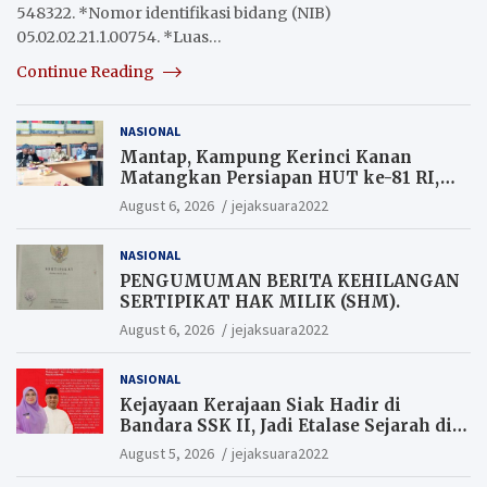
548322. *Nomor identifikasi bidang (NIB)
05.02.02.21.1.00754. *Luas…
Continue Reading
NASIONAL
Mantap, Kampung Kerinci Kanan
Matangkan Persiapan HUT ke-81 RI,
Warga yang ikut Upacara
August 6, 2026
jejaksuara2022
Berkesempatan Raih Hadiah
NASIONAL
PENGUMUMAN BERITA KEHILANGAN
SERTIPIKAT HAK MILIK (SHM).
August 6, 2026
jejaksuara2022
NASIONAL
Kejayaan Kerajaan Siak Hadir di
Bandara SSK II, Jadi Etalase Sejarah di
Gerbang Riau
August 5, 2026
jejaksuara2022