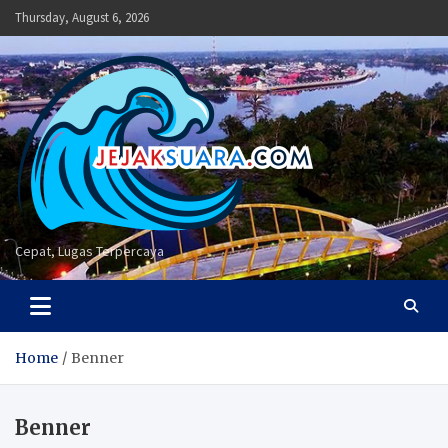
Skip
Thursday, August 6, 2026
to
content
Cepat, Lugas Terpercaya
Home
Benner
Benner