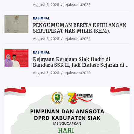
Warga yang ikut Upacara
August 6, 2026
jejaksuara2022
Berkesempatan Raih Hadiah
NASIONAL
PENGUMUMAN BERITA KEHILANGAN
SERTIPIKAT HAK MILIK (SHM).
August 6, 2026
jejaksuara2022
NASIONAL
Kejayaan Kerajaan Siak Hadir di
Bandara SSK II, Jadi Etalase Sejarah di
Gerbang Riau
August 5, 2026
jejaksuara2022