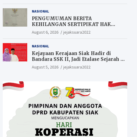
Berkesempatan Raih Hadiah
NASIONAL
PENGUMUMAN BERITA
KEHILANGAN SERTIPIKAT HAK
MILIK (SHM).
August 6, 2026
jejaksuara2022
NASIONAL
Kejayaan Kerajaan Siak Hadir di
Bandara SSK II, Jadi Etalase Sejarah di
Gerbang Riau
August 5, 2026
jejaksuara2022