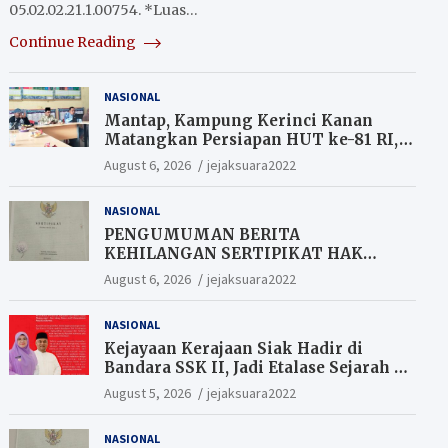
05.02.02.21.1.00754. *Luas…
Continue Reading
NASIONAL
Mantap, Kampung Kerinci Kanan
Matangkan Persiapan HUT ke-81 RI,
Warga yang ikut Upacara
August 6, 2026
jejaksuara2022
Berkesempatan Raih Hadiah
NASIONAL
PENGUMUMAN BERITA
KEHILANGAN SERTIPIKAT HAK
MILIK (SHM).
August 6, 2026
jejaksuara2022
NASIONAL
Kejayaan Kerajaan Siak Hadir di
Bandara SSK II, Jadi Etalase Sejarah di
Gerbang Riau
August 5, 2026
jejaksuara2022
NASIONAL