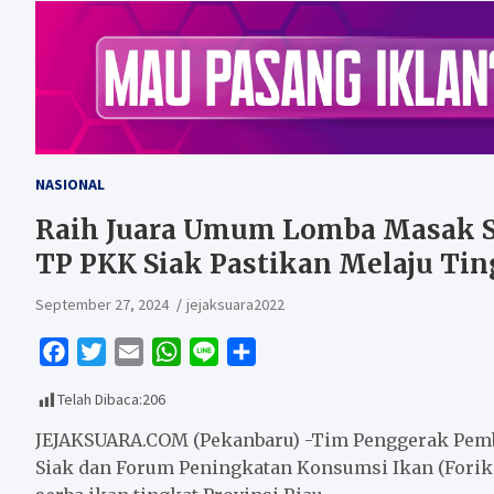
NASIONAL
Raih Juara Umum Lomba Masak Se
TP PKK Siak Pastikan Melaju Tin
September 27, 2024
jejaksuara2022
F
T
E
W
L
S
a
w
m
h
i
h
Telah Dibaca:
206
c
i
a
a
n
a
e
t
i
t
e
r
JEJAKSUARA.COM (Pekanbaru) -Tim Penggerak Pemb
b
t
l
s
e
Siak dan Forum Peningkatan Konsumsi Ikan (Fori