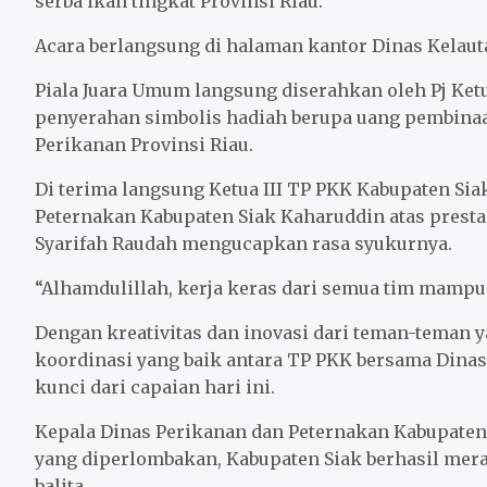
serba ikan tingkat Provinsi Riau.
o
e
A
o
r
p
Acara berlangsung di halaman kantor Dinas Kelauta
k
p
Piala Juara Umum langsung diserahkan oleh Pj Ket
penyerahan simbolis hadiah berupa uang pembinaa
Perikanan Provinsi Riau.
Di terima langsung Ketua III TP PKK Kabupaten Sia
Peternakan Kabupaten Siak Kaharuddin atas prestas
Syarifah Raudah mengucapkan rasa syukurnya.
“Alhamdulillah, kerja keras dari semua tim mamp
Dengan kreativitas dan inovasi dari teman-teman y
koordinasi yang baik antara TP PKK bersama Dina
kunci dari capaian hari ini.
Kepala Dinas Perikanan dan Peternakan Kabupaten 
yang diperlombakan, Kabupaten Siak berhasil mer
balita.