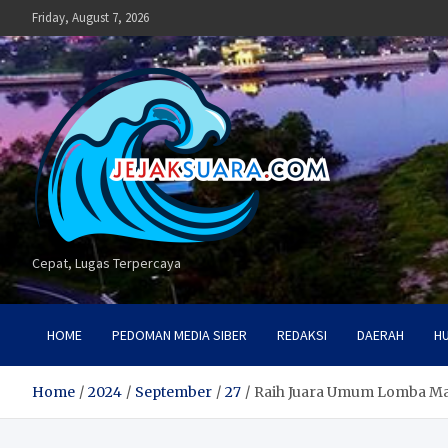
Skip
Friday, August 7, 2026
to
content
Cepat, Lugas Terpercaya
HOME
PEDOMAN MEDIA SIBER
REDAKSI
DAERAH
H
Home
2024
September
27
Raih Juara Umum Lomba Masa