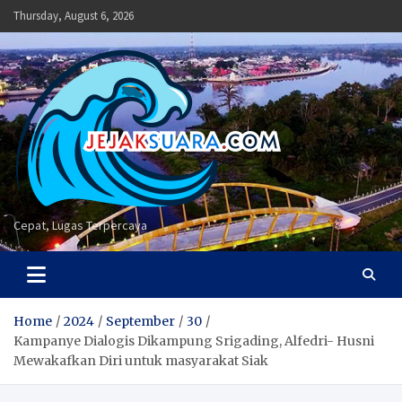
Skip
Thursday, August 6, 2026
to
content
Cepat, Lugas Terpercaya
Home
2024
September
30
Kampanye Dialogis Dikampung Srigading, Alfedri- Husni
Mewakafkan Diri untuk masyarakat Siak