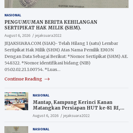
NASIONAL
PENGUMUMAN BERITA KEHILANGAN
SERTIPIKAT HAK MILIK (SHM).
August 6, 2026
jejaksuara2022
JEJAKSUARA.COM (SIAK)- Telah Hilang 1 (satu) Lembar
Sertipikat Hak Milik (SHM) Atas Nama Pemilik EMON
Dengan Data Sebagai Berikut: *Nomor Sertipikat (SHM) AE.
548322. *Nomor identifikasi bidang (NIB)
05.02.02.21.1.00754. *Luas…
Continue Reading
NASIONAL
Mantap, Kampung Kerinci Kanan
Matangkan Persiapan HUT ke-81 RI,
Warga yang ikut Upacara
August 6, 2026
jejaksuara2022
Berkesempatan Raih Hadiah
NASIONAL