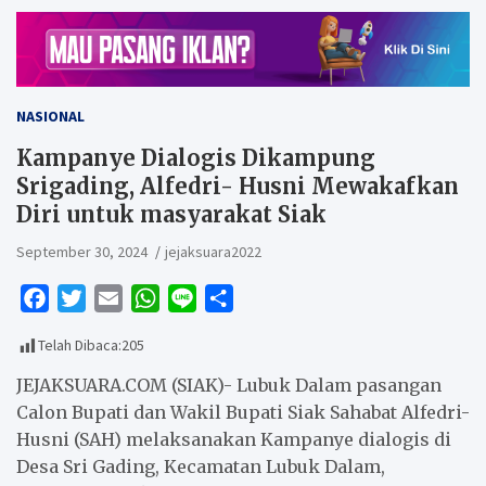
NASIONAL
Kampanye Dialogis Dikampung
Srigading, Alfedri- Husni Mewakafkan
Diri untuk masyarakat Siak
September 30, 2024
jejaksuara2022
F
T
E
W
L
S
a
w
m
h
i
h
Telah Dibaca:
205
c
i
a
a
n
a
e
t
i
t
e
r
JEJAKSUARA.COM (SIAK)- Lubuk Dalam pasangan
b
t
l
s
e
Calon Bupati dan Wakil Bupati Siak Sahabat Alfedri-
Husni (SAH) melaksanakan Kampanye dialogis di
o
e
A
Desa Sri Gading, Kecamatan Lubuk Dalam,
o
r
p