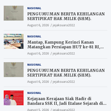
NASIONAL
PENGUMUMAN BERITA KEHILANGAN
SERTIPIKAT HAK MILIK (SHM).
August 6, 2026
jejaksuara2022
NASIONAL
Mantap, Kampung Kerinci Kanan
Matangkan Persiapan HUT ke-81 RI,
Warga yang ikut Upacara
August 6, 2026
jejaksuara2022
Berkesempatan Raih Hadiah
NASIONAL
PENGUMUMAN BERITA KEHILANGAN
SERTIPIKAT HAK MILIK (SHM).
August 6, 2026
jejaksuara2022
NASIONAL
Kejayaan Kerajaan Siak Hadir di
Bandara SSK II, Jadi Etalase Sejarah di
Gerbang Riau
August 5, 2026
jejaksuara2022