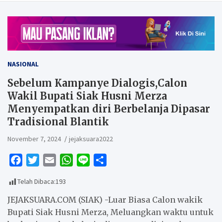
NASIONAL
Sebelum Kampanye Dialogis,Calon
Wakil Bupati Siak Husni Merza
Menyempatkan diri Berbelanja Dipasar
Tradisional Blantik
November 7, 2024
jejaksuara2022
F
T
E
W
L
S
a
w
m
h
i
h
Telah Dibaca:
193
c
i
a
a
n
a
e
t
i
t
e
r
JEJAKSUARA.COM (SIAK) -Luar Biasa Calon wakik
b
t
l
s
e
Bupati Siak Husni Merza, Meluangkan waktu untuk