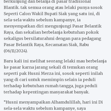
berkunjung dan belanja di pasar tradisional
o
e
A
Blantik. tak semua orang atau lelaki punya sosok
o
r
p
Seperti Calon Wakil Bupati Siak yang satu ini, di
k
p
sela-sela waktu sebelum kampanye, ia
menyempatkan diri mengunjungi Pasar Belantik
Raya, dan sekalian berbelanja kebutuhan pokok
sekaligus bersilaturahmi dengan para pedagang
Pasar Belantik Raya, Kecamatan Siak, Rabu
(06/11/2024).
Baru kali ini melihat seorang lelaki mau berbelanja
ke pasar karna jarang sekali di temukan orang
seperti pak Husni Merza ini, sosok seperti inilah
yang di cari untuk memimpin selain ia peduli
terhadap kebutuhan rumah tangga, juga peduli
terhadap kepentingan masyarakat banyak.
“Husni menyampaikan Alhamdulillah, hari ini Di
sela-sela waktu sebelum kampanye, saya