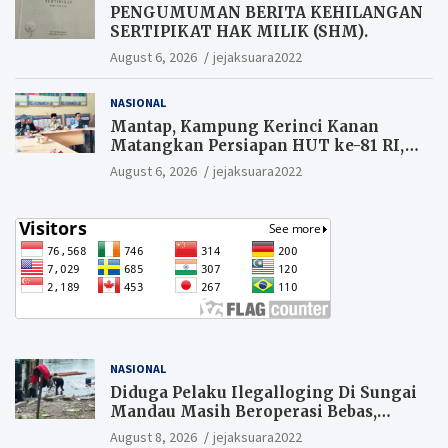
PENGUMUMAN BERITA KEHILANGAN
SERTIPIKAT HAK MILIK (SHM).
August 6, 2026
jejaksuara2022
NASIONAL
Mantap, Kampung Kerinci Kanan
Matangkan Persiapan HUT ke-81 RI,
Warga yang ikut Upacara
August 6, 2026
jejaksuara2022
Berkesempatan Raih Hadiah
NASIONAL
Diduga Pelaku Ilegalloging Di Sungai
Mandau Masih Beroperasi Bebas,
Masyarakat Minta Aparat Penegak
August 8, 2026
jejaksuara2022