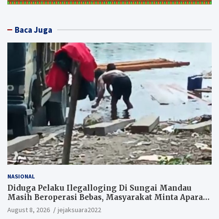
Baca Juga
NASIONAL
Diduga Pelaku Ilegalloging Di Sungai Mandau
Masih Beroperasi Bebas, Masyarakat Minta Aparat
Penegak Hukum Segera Tangkap Aktor Dan
August 8, 2026
jejaksuara2022
Pengurus.