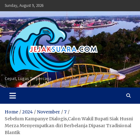
Skip
Sunday, August 9, 2026
to
content
Cepat, Lugas Terpercaya
Home
2024
November
7
Sebelum Kampanye Dialogis,Calon Wakil Bupati Siak Husni
Merza Menyempatkan diri Berbelanja Dipasar Tradisional
Blantik