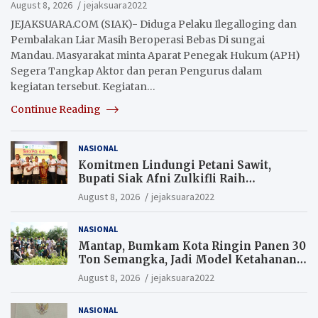
Penegak Hukum Segera Tangkap Aktor Dan
August 8, 2026
jejaksuara2022
Pengurus.
JEJAKSUARA.COM (SIAK)- Diduga Pelaku Ilegalloging dan
Pembalakan Liar Masih Beroperasi Bebas Di sungai
Mandau. Masyarakat minta Aparat Penegak Hukum (APH)
Segera Tangkap Aktor dan peran Pengurus dalam
kegiatan tersebut. Kegiatan…
Continue Reading
NASIONAL
Komitmen Lindungi Petani Sawit,
Bupati Siak Afni Zulkifli Raih
Penghargaan SIEXPO 2026
August 8, 2026
jejaksuara2022
NASIONAL
Mantap, Bumkam Kota Ringin Panen 30
Ton Semangka, Jadi Model Ketahanan
Pangan Siak.
August 8, 2026
jejaksuara2022
NASIONAL