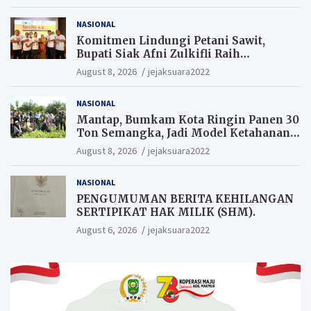
Hukum Segera Tangkap Aktor Dan
Pengurus.
NASIONAL
Komitmen Lindungi Petani Sawit,
Bupati Siak Afni Zulkifli Raih
Penghargaan SIEXPO 2026
August 8, 2026
jejaksuara2022
NASIONAL
Mantap, Bumkam Kota Ringin Panen 30
Ton Semangka, Jadi Model Ketahanan
Pangan Siak.
August 8, 2026
jejaksuara2022
NASIONAL
PENGUMUMAN BERITA KEHILANGAN
SERTIPIKAT HAK MILIK (SHM).
August 6, 2026
jejaksuara2022