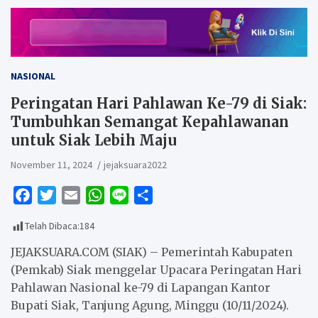
NASIONAL
Peringatan Hari Pahlawan Ke-79 di Siak:
Tumbuhkan Semangat Kepahlawanan
untuk Siak Lebih Maju
November 11, 2024
jejaksuara2022
F
T
E
W
L
S
a
w
m
h
i
h
Telah Dibaca:
184
c
i
a
a
n
a
e
t
i
t
e
r
JEJAKSUARA.COM (SIAK) – Pemerintah Kabupaten
b
t
l
s
e
(Pemkab) Siak menggelar Upacara Peringatan Hari
Pahlawan Nasional ke-79 di Lapangan Kantor
o
e
A
Bupati Siak, Tanjung Agung, Minggu (10/11/2024).
o
r
p