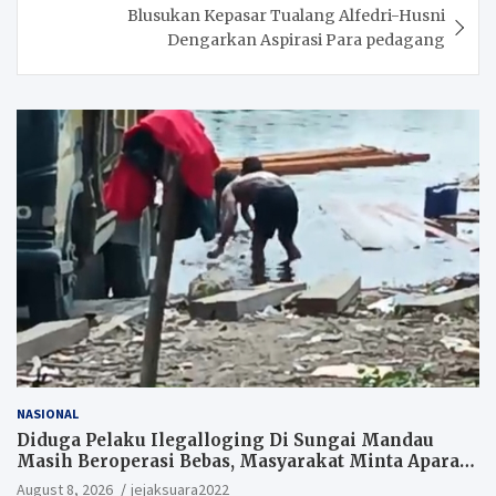
Blusukan Kepasar Tualang Alfedri-Husni
Dengarkan Aspirasi Para pedagang
NASIONAL
Diduga Pelaku Ilegalloging Di Sungai Mandau
Masih Beroperasi Bebas, Masyarakat Minta Aparat
Penegak Hukum Segera Tangkap Aktor Dan
August 8, 2026
jejaksuara2022