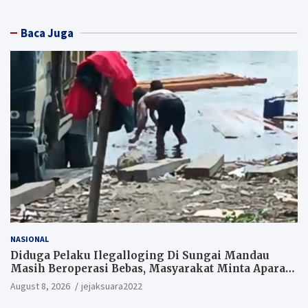
Baca Juga
NASIONAL
Diduga Pelaku Ilegalloging Di Sungai Mandau
Masih Beroperasi Bebas, Masyarakat Minta Aparat
Penegak Hukum Segera Tangkap Aktor Dan
August 8, 2026
jejaksuara2022
Pengurus.