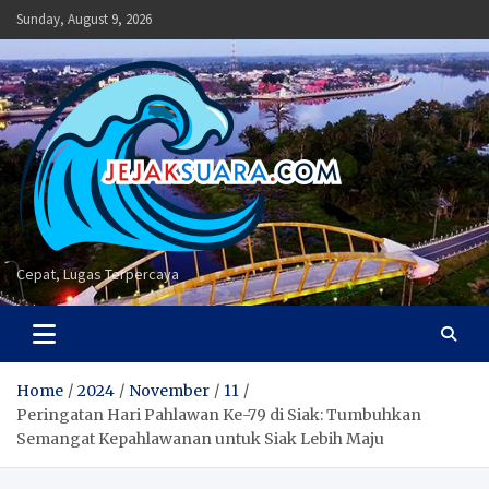
Skip
Sunday, August 9, 2026
to
content
Cepat, Lugas Terpercaya
Home
2024
November
11
Peringatan Hari Pahlawan Ke-79 di Siak: Tumbuhkan
Semangat Kepahlawanan untuk Siak Lebih Maju