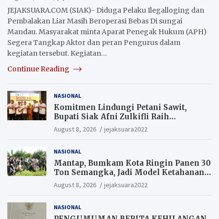
Pengurus.
JEJAKSUARA.COM (SIAK)- Diduga Pelaku Ilegalloging dan
Pembalakan Liar Masih Beroperasi Bebas Di sungai
Mandau. Masyarakat minta Aparat Penegak Hukum (APH)
Segera Tangkap Aktor dan peran Pengurus dalam
kegiatan tersebut. Kegiatan…
Continue Reading
NASIONAL
Komitmen Lindungi Petani Sawit,
Bupati Siak Afni Zulkifli Raih
Penghargaan SIEXPO 2026
August 8, 2026
jejaksuara2022
NASIONAL
Mantap, Bumkam Kota Ringin Panen 30
Ton Semangka, Jadi Model Ketahanan
Pangan Siak.
August 8, 2026
jejaksuara2022
NASIONAL
PENGUMUMAN BERITA KEHILANGAN