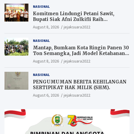
Pengurus.
NASIONAL
Komitmen Lindungi Petani Sawit,
Bupati Siak Afni Zulkifli Raih
Penghargaan SIEXPO 2026
August 8, 2026
jejaksuara2022
NASIONAL
Mantap, Bumkam Kota Ringin Panen 30
Ton Semangka, Jadi Model Ketahanan
Pangan Siak.
August 8, 2026
jejaksuara2022
NASIONAL
PENGUMUMAN BERITA KEHILANGAN
SERTIPIKAT HAK MILIK (SHM).
August 6, 2026
jejaksuara2022