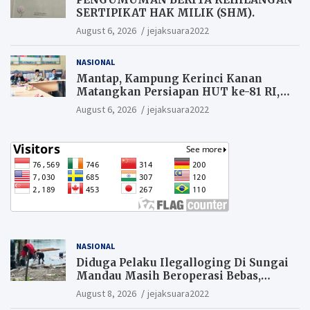
SERTIPIKAT HAK MILIK (SHM).
August 6, 2026
jejaksuara2022
NASIONAL
Mantap, Kampung Kerinci Kanan
Matangkan Persiapan HUT ke-81 RI,
Warga yang ikut Upacara
August 6, 2026
jejaksuara2022
Berkesempatan Raih Hadiah
NASIONAL
Diduga Pelaku Ilegalloging Di Sungai
Mandau Masih Beroperasi Bebas,
Masyarakat Minta Aparat Penegak
August 8, 2026
jejaksuara2022
Hukum Segera Tangkap Aktor Dan