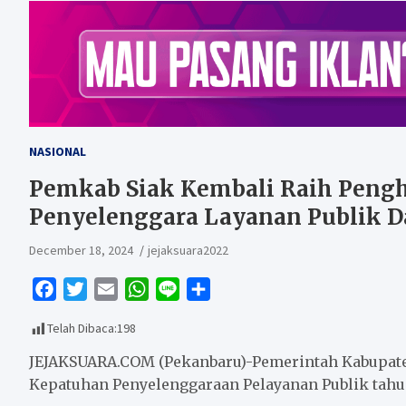
NASIONAL
Pemkab Siak Kembali Raih Peng
Penyelenggara Layanan Publik D
December 18, 2024
jejaksuara2022
F
T
E
W
L
S
a
w
m
h
i
h
Telah Dibaca:
198
c
i
a
a
n
a
e
t
i
t
e
r
JEJAKSUARA.COM (Pekanbaru)-Pemerintah Kabupate
b
t
l
s
e
Kepatuhan Penyelenggaraan Pelayanan Publik tahun