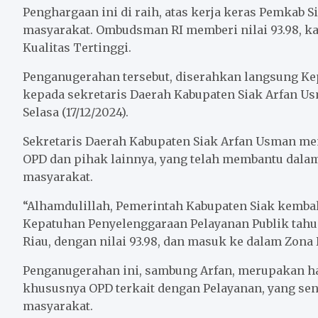
o
e
A
Penghargaan ini di raih, atas kerja keras Pemkab
o
r
p
masyarakat. Ombudsman RI memberi nilai 93.98, ka
k
p
Kualitas Tertinggi.
Penganugerahan tersebut, diserahkan langsung K
kepada sekretaris Daerah Kabupaten Siak Arfan Usm
Selasa (17/12/2024).
Sekretaris Daerah Kabupaten Siak Arfan Usman m
OPD dan pihak lainnya, yang telah membantu dala
masyarakat.
“Alhamdulillah, Pemerintah Kabupaten Siak kemb
Kepatuhan Penyelenggaraan Pelayanan Publik tahu
Riau, dengan nilai 93.98, dan masuk ke dalam Zona H
Penganugerahan ini, sambung Arfan, merupakan has
khususnya OPD terkait dengan Pelayanan, yang se
masyarakat.