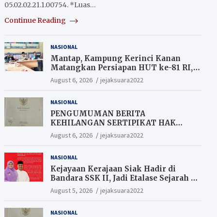
05.02.02.21.1.00754. *Luas…
Continue Reading
NASIONAL
Mantap, Kampung Kerinci Kanan
Matangkan Persiapan HUT ke-81 RI,
Warga yang ikut Upacara
August 6, 2026
jejaksuara2022
Berkesempatan Raih Hadiah
NASIONAL
PENGUMUMAN BERITA
KEHILANGAN SERTIPIKAT HAK
MILIK (SHM).
August 6, 2026
jejaksuara2022
NASIONAL
Kejayaan Kerajaan Siak Hadir di
Bandara SSK II, Jadi Etalase Sejarah di
Gerbang Riau
August 5, 2026
jejaksuara2022
NASIONAL