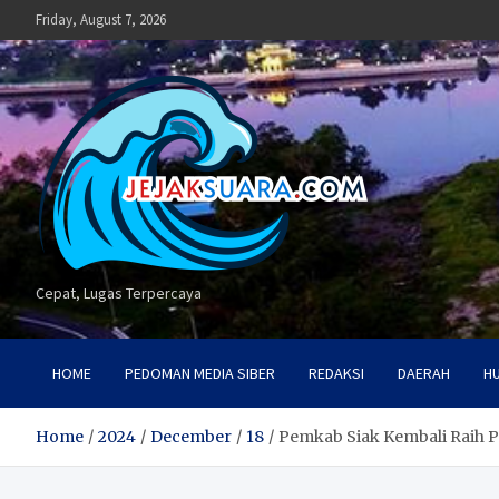
Skip
Friday, August 7, 2026
to
content
Cepat, Lugas Terpercaya
HOME
PEDOMAN MEDIA SIBER
REDAKSI
DAERAH
H
Home
2024
December
18
Pemkab Siak Kembali Raih 