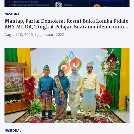
NASIONAL
Mantap, Partai Demokrat Resmi Buka Lomba Pidato
AHY MUDA, Tingkat Pelajar. Suaramu idemu untuk
Indonesia maju
August 10, 2026
jejaksuara2022
NASIONAL