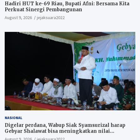
Hadiri HUT ke-69 Riau, Bupati Afni: Bersama Kita
Perkuat Sinergi Pembangunan
August 9, 2026
jejaksuara2022
NASIONAL
Digelar perdana, Wabup Siak Syamsurizal harap
Gebyar Shalawat bisa meningkatkan nilai
keagamaan ditengah-tengah masyarakat.
August 9, 2026
jejaksuara2022