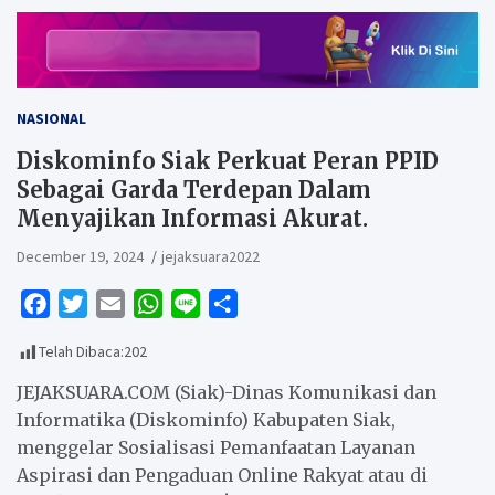
NASIONAL
Diskominfo Siak Perkuat Peran PPID
Sebagai Garda Terdepan Dalam
Menyajikan Informasi Akurat.
December 19, 2024
jejaksuara2022
F
T
E
W
L
S
a
w
m
h
i
h
Telah Dibaca:
202
c
i
a
a
n
a
e
t
i
t
e
r
JEJAKSUARA.COM (Siak)-Dinas Komunikasi dan
b
t
l
s
e
Informatika (Diskominfo) Kabupaten Siak,
menggelar Sosialisasi Pemanfaatan Layanan
o
e
A
Aspirasi dan Pengaduan Online Rakyat atau di
o
r
p