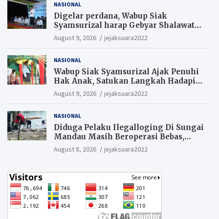
NASIONAL
Digelar perdana, Wabup Siak
Syamsurizal harap Gebyar Shalawat
bisa meningkatkan nilai keagamaan
August 9, 2026
jejaksuara2022
ditengah-tengah masyarakat.
NASIONAL
Wabup Siak Syamsurizal Ajak Penuhi
Hak Anak, Satukan Langkah Hadapi
Tantangan Daerah
August 9, 2026
jejaksuara2022
NASIONAL
Diduga Pelaku Ilegalloging Di Sungai
Mandau Masih Beroperasi Bebas,
Masyarakat Minta Aparat Penegak
August 8, 2026
jejaksuara2022
Hukum Segera Tangkap Aktor Dan
Pengurus.