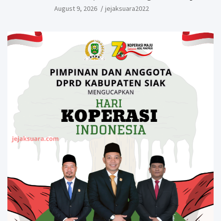
Tantangan Daerah
August 9, 2026
jejaksuara2022