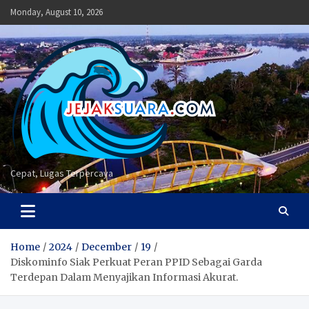
Skip
Monday, August 10, 2026
to
content
Cepat, Lugas Terpercaya
Home
2024
December
19
Diskominfo Siak Perkuat Peran PPID Sebagai Garda
Terdepan Dalam Menyajikan Informasi Akurat.