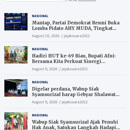
NASIONAL
Mantap, Partai Demokrat Resmi Buka
Lomba Pidato AHY MUDA, Tingkat
Pelajar. Suaramu idemu untuk
August 10, 2026
jejaksuara2022
Indonesia maju
NASIONAL
Hadiri HUT ke-69 Riau, Bupati Afni:
Bersama Kita Perkuat Sinergi
Pembangunan
August 9, 2026
jejaksuara2022
NASIONAL
Digelar perdana, Wabup Siak
Syamsurizal harap Gebyar Shalawat
bisa meningkatkan nilai keagamaan
August 9, 2026
jejaksuara2022
ditengah-tengah masyarakat.
NASIONAL
Wabup Siak Syamsurizal Ajak Penuhi
Hak Anak, Satukan Langkah Hadapi