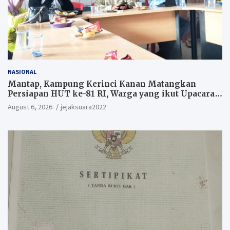
NASIONAL
Mantap, Kampung Kerinci Kanan Matangkan
Persiapan HUT ke-81 RI, Warga yang ikut Upacara
Berkesempatan Raih Hadiah
August 6, 2026
jejaksuara2022