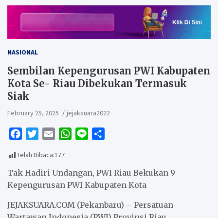
NASIONAL
Sembilan Kepengurusan PWI Kabupaten
Kota Se- Riau Dibekukan Termasuk
Siak
February 25, 2025
jejaksuara2022
F
T
E
W
L
S
a
w
m
h
i
h
Telah Dibaca:
177
c
i
a
a
n
a
e
t
i
t
e
r
Tak Hadiri Undangan, PWI Riau Bekukan 9
b
t
l
s
e
Kepengurusan PWI Kabupaten Kota
o
e
A
JEJAKSUARA.COM (Pekanbaru) – Persatuan
o
r
p
Wartawan Indonesia (PWI) Provinsi Riau