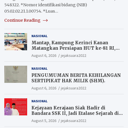
548322. *Nomor identifikasi bidang (NIB)
05.02.02.21.1.00754. *Luas…
Continue Reading
NASIONAL
Mantap, Kampung Kerinci Kanan
Matangkan Persiapan HUT ke-81 RI,
Warga yang ikut Upacara
August 6, 2026
jejaksuara2022
Berkesempatan Raih Hadiah
NASIONAL
PENGUMUMAN BERITA KEHILANGAN
SERTIPIKAT HAK MILIK (SHM).
August 6, 2026
jejaksuara2022
NASIONAL
Kejayaan Kerajaan Siak Hadir di
Bandara SSK II, Jadi Etalase Sejarah di
Gerbang Riau
August 5, 2026
jejaksuara2022