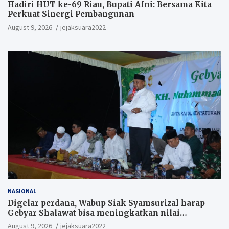
Hadiri HUT ke-69 Riau, Bupati Afni: Bersama Kita
Perkuat Sinergi Pembangunan
August 9, 2026
jejaksuara2022
NASIONAL
Digelar perdana, Wabup Siak Syamsurizal harap
Gebyar Shalawat bisa meningkatkan nilai
keagamaan ditengah-tengah masyarakat.
August 9, 2026
jejaksuara2022