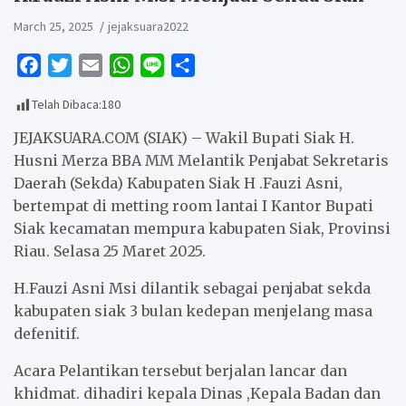
March 25, 2025
jejaksuara2022
F
T
E
W
L
S
a
w
m
h
i
h
Telah Dibaca:
180
c
i
a
a
n
a
e
t
i
t
e
r
JEJAKSUARA.COM (SIAK) – Wakil Bupati Siak H.
b
t
l
s
e
Husni Merza BBA MM Melantik Penjabat Sekretaris
Daerah (Sekda) Kabupaten Siak H .Fauzi Asni,
o
e
A
bertempat di metting room lantai I Kantor Bupati
o
r
p
Siak kecamatan mempura kabupaten Siak, Provinsi
k
p
Riau. Selasa 25 Maret 2025.
H.Fauzi Asni Msi dilantik sebagai penjabat sekda
kabupaten siak 3 bulan kedepan menjelang masa
defenitif.
Acara Pelantikan tersebut berjalan lancar dan
khidmat. dihadiri kepala Dinas ,Kepala Badan dan