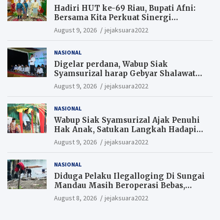
Hadiri HUT ke-69 Riau, Bupati Afni:
Bersama Kita Perkuat Sinergi
Pembangunan
August 9, 2026
jejaksuara2022
NASIONAL
Digelar perdana, Wabup Siak
Syamsurizal harap Gebyar Shalawat
bisa meningkatkan nilai keagamaan
August 9, 2026
jejaksuara2022
ditengah-tengah masyarakat.
NASIONAL
Wabup Siak Syamsurizal Ajak Penuhi
Hak Anak, Satukan Langkah Hadapi
Tantangan Daerah
August 9, 2026
jejaksuara2022
NASIONAL
Diduga Pelaku Ilegalloging Di Sungai
Mandau Masih Beroperasi Bebas,
Masyarakat Minta Aparat Penegak
August 8, 2026
jejaksuara2022
Hukum Segera Tangkap Aktor Dan
Pengurus.