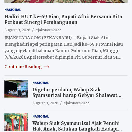
NASIONAL
Hadiri HUT ke-69 Riau, Bupati Afni: Bersama Kita
Perkuat Sinergi Pembangunan
August 9, 2026
jejaksuara2022
JEJAKSUARA.COM (PEKANBARU) – Bupati Siak Afni
menghadiri apel peringatan Hari Jadi ke-69 Provinsi Riau
yang digelar di halaman Kantor Gubernur Riau, Minggu
(9/8/2026). Apel tersebut dipimpin Plt. Gubernur Riau SF…
Continue Reading
NASIONAL
Digelar perdana, Wabup Siak
Syamsurizal harap Gebyar Shalawat
bisa meningkatkan nilai keagamaan
August 9, 2026
jejaksuara2022
ditengah-tengah masyarakat.
NASIONAL
Wabup Siak Syamsurizal Ajak Penuhi
Hak Anak, Satukan Langkah Hadapi