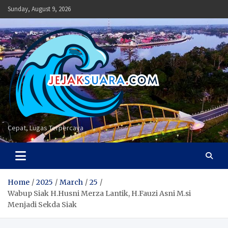
Skip
Sunday, August 9, 2026
to
content
Cepat, Lugas Terpercaya
Home
2025
March
25
Wabup Siak H.Husni Merza Lantik, H.Fauzi Asni M.si
Menjadi Sekda Siak