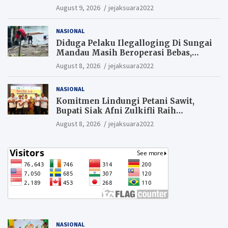
Tantangan Daerah
August 9, 2026
jejaksuara2022
NASIONAL
Diduga Pelaku Ilegalloging Di Sungai
Mandau Masih Beroperasi Bebas,
Masyarakat Minta Aparat Penegak
August 8, 2026
jejaksuara2022
Hukum Segera Tangkap Aktor Dan
Pengurus.
NASIONAL
Komitmen Lindungi Petani Sawit,
Bupati Siak Afni Zulkifli Raih
Penghargaan SIEXPO 2026
August 8, 2026
jejaksuara2022
NASIONAL