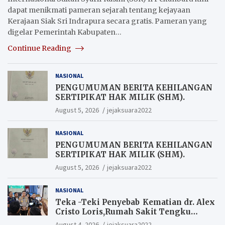
dapat menikmati pameran sejarah tentang kejayaan
Kerajaan Siak Sri Indrapura secara gratis. Pameran yang
digelar Pemerintah Kabupaten…
Continue Reading
NASIONAL
PENGUMUMAN BERITA KEHILANGAN
SERTIPIKAT HAK MILIK (SHM).
August 5, 2026
jejaksuara2022
NASIONAL
PENGUMUMAN BERITA KEHILANGAN
SERTIPIKAT HAK MILIK (SHM).
August 5, 2026
jejaksuara2022
NASIONAL
Teka -Teki Penyebab Kematian dr. Alex
Cristo Loris,Rumah Sakit Tengku
Rafian Siak Terjawab Sudah Hasil
August 4, 2026
jejaksuara2022