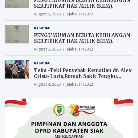
PENGUMUMAN BERITA KEHILANGAN
SERTIPIKAT HAK MILIK (SHM).
August 5, 2026
jejaksuara2022
NASIONAL
PENGUMUMAN BERITA KEHILANGAN
SERTIPIKAT HAK MILIK (SHM).
August 5, 2026
jejaksuara2022
NASIONAL
Teka -Teki Penyebab Kematian dr. Alex
Cristo Loris,Rumah Sakit Tengku
Rafian Siak Terjawab Sudah Hasil
August 4, 2026
jejaksuara2022
Penyelidikan Menyatakan Korban
Meninggal Akibat Bunuh Diri,salah
satu Penyebabnya Diduga utang
pinjaman online