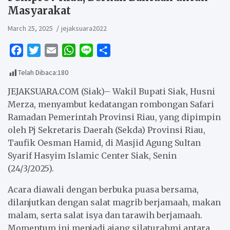
Masyarakat
March 25, 2025
jejaksuara2022
F
T
E
W
L
S
a
w
m
h
i
h
Telah Dibaca:
180
c
i
a
a
n
a
e
t
i
t
e
r
JEJAKSUARA.COM (Siak)– Wakil Bupati Siak, Husni
b
t
l
s
e
Merza, menyambut kedatangan rombongan Safari
Ramadan Pemerintah Provinsi Riau, yang dipimpin
o
e
A
oleh Pj Sekretaris Daerah (Sekda) Provinsi Riau,
o
r
p
Taufik Oesman Hamid, di Masjid Agung Sultan
k
p
Syarif Hasyim Islamic Center Siak, Senin
(24/3/2025).
Acara diawali dengan berbuka puasa bersama,
dilanjutkan dengan salat magrib berjamaah, makan
malam, serta salat isya dan tarawih berjamaah.
Momentum ini menjadi ajang silaturahmi antara