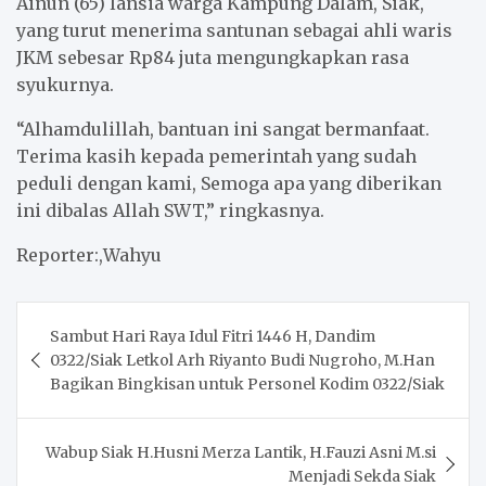
Ainun (65) lansia warga Kampung Dalam, Siak,
yang turut menerima santunan sebagai ahli waris
JKM sebesar Rp84 juta mengungkapkan rasa
syukurnya.
“Alhamdulillah, bantuan ini sangat bermanfaat.
Terima kasih kepada pemerintah yang sudah
peduli dengan kami, Semoga apa yang diberikan
ini dibalas Allah SWT,” ringkasnya.
Reporter:,Wahyu
Post
Sambut Hari Raya Idul Fitri 1446 H, Dandim
navigation
0322/Siak Letkol Arh Riyanto Budi Nugroho, M.Han
Bagikan Bingkisan untuk Personel Kodim 0322/Siak
Wabup Siak H.Husni Merza Lantik, H.Fauzi Asni M.si
Menjadi Sekda Siak