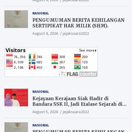
Penyelidikan Menyatakan Korban
Meninggal Akibat Bunuh Diri,salah
NASIONAL
satu Penyebabnya Diduga utang
pinjaman online
PENGUMUMAN BERITA KEHILANGAN
SERTIPIKAT HAK MILIK (SHM).
August 4, 2026
jejaksuara2022
NASIONAL
Kejayaan Kerajaan Siak Hadir di
Bandara SSK II, Jadi Etalase Sejarah di
Gerbang Riau
August 5, 2026
jejaksuara2022
NASIONAL