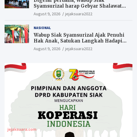
Digelar perdana, Wabup Siak
Syamsurizal harap Gebyar Shalawat
bisa meningkatkan nilai keagamaan
August 9, 2026
jejaksuara2022
ditengah-tengah masyarakat.
NASIONAL
Wabup Siak Syamsurizal Ajak Penuhi
Hak Anak, Satukan Langkah Hadapi
Tantangan Daerah
August 9, 2026
jejaksuara2022