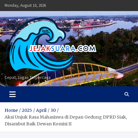
Skip
Monday, August 10, 2026
to
content
Cepat, Lugas Terpercaya
Home
2025
April
30
Aksi Unjuk Rasa Mahasiswa di Depan Gedung DPRD Siak,
Disambut Baik Dewan Komisi II