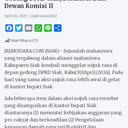
Dewan Komisi II
April 30, 2025
jejaksuara2022
F
T
E
W
L
S
a
w
m
h
i
h
Telah Dibaca:
173
c
i
a
a
n
a
e
t
i
t
e
r
JEJAKSUARA.COM (SIAK)– Sejumlah mahasiswa
b
t
l
s
e
yang tergabung dalam aliansi mahasiswa
Kabupaten Siak kembali menggelar unjuk rasa di
o
e
A
depan gedung DPRD Siak, Rabu(30/April/2024). Pada
o
r
p
hari yang sama aksi unjuk rasa lebih awal di gelar
k
p
di kantor bupati Siak.
Ada beberapa item dalam aksi unjuk rasa tersebut
yang disampaikan di kantor bupati Siak
diantaranya (1) menuntut kebijakan anggaran yang
pro rakyat dan berkeadilan (2) Pengelolaan
keuangan daerah yang tertib,efektif dan