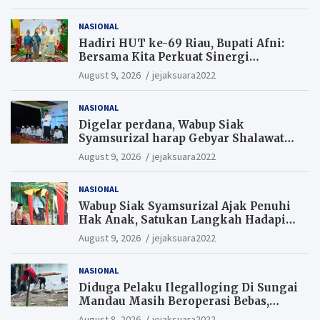
NASIONAL
Hadiri HUT ke-69 Riau, Bupati Afni:
Bersama Kita Perkuat Sinergi
Pembangunan
August 9, 2026
jejaksuara2022
NASIONAL
Digelar perdana, Wabup Siak
Syamsurizal harap Gebyar Shalawat
bisa meningkatkan nilai keagamaan
August 9, 2026
jejaksuara2022
ditengah-tengah masyarakat.
NASIONAL
Wabup Siak Syamsurizal Ajak Penuhi
Hak Anak, Satukan Langkah Hadapi
Tantangan Daerah
August 9, 2026
jejaksuara2022
NASIONAL
Diduga Pelaku Ilegalloging Di Sungai
Mandau Masih Beroperasi Bebas,
Masyarakat Minta Aparat Penegak
August 8, 2026
jejaksuara2022