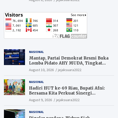
Hukum Segera Tangkap Aktor Dan
Pengurus.
NASIONAL
Mantap, Partai Demokrat Resmi Buka
Lomba Pidato AHY MUDA, Tingkat
Pelajar. Suaramu idemu untuk
August 10, 2026
jejaksuara2022
Indonesia maju
NASIONAL
Hadiri HUT ke-69 Riau, Bupati Afni:
Bersama Kita Perkuat Sinergi
Pembangunan
August 9, 2026
jejaksuara2022
NASIONAL