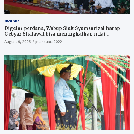
NASIONAL
Digelar perdana, Wabup Siak Syamsurizal harap
Gebyar Shalawat bisa meningkatkan nilai
keagamaan ditengah-tengah masyarakat.
August 9, 2026
jejaksuara2022