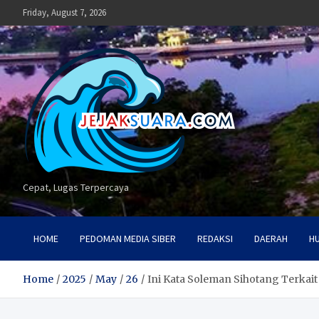
Skip
Friday, August 7, 2026
to
content
Cepat, Lugas Terpercaya
HOME
PEDOMAN MEDIA SIBER
REDAKSI
DAERAH
H
Home
2025
May
26
Ini Kata Soleman Sihotang Terkai