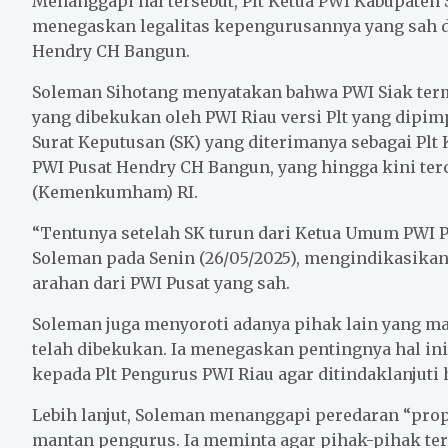
Menanggapi hal tersebut, Plt Ketua PWI Kabupaten 
o
e
A
menegaskan legalitas kepengurusannya yang sah
o
r
p
Hendry CH Bangun.
k
p
Soleman Sihotang menyatakan bahwa PWI Siak term
yang dibekukan oleh PWI Riau versi Plt yang dipi
Surat Keputusan (SK) yang diterimanya sebagai Plt
PWI Pusat Hendry CH Bangun, yang hingga kini te
(Kemenkumham) RI.
“Tentunya setelah SK turun dari Ketua Umum PWI P
Soleman pada Senin (26/05/2025), mengindikasik
arahan dari PWI Pusat yang sah.
Soleman juga menyoroti adanya pihak lain yang 
telah dibekukan. Ia menegaskan pentingnya hal in
kepada Plt Pengurus PWI Riau agar ditindaklanjuti 
Lebih lanjut, Soleman menanggapi peredaran “pr
mantan pengurus. Ia meminta agar pihak-pihak ter