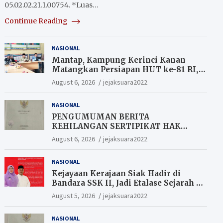
05.02.02.21.1.00754. *Luas…
Continue Reading
NASIONAL
Mantap, Kampung Kerinci Kanan
Matangkan Persiapan HUT ke-81 RI,
Warga yang ikut Upacara
August 6, 2026
jejaksuara2022
Berkesempatan Raih Hadiah
NASIONAL
PENGUMUMAN BERITA
KEHILANGAN SERTIPIKAT HAK
MILIK (SHM).
August 6, 2026
jejaksuara2022
NASIONAL
Kejayaan Kerajaan Siak Hadir di
Bandara SSK II, Jadi Etalase Sejarah di
Gerbang Riau
August 5, 2026
jejaksuara2022
NASIONAL