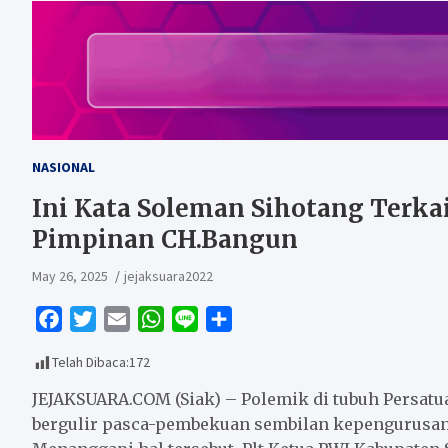
NASIONAL
Ini Kata Soleman Sihotang Terka
Pimpinan CH.Bangun
May 26, 2025
jejaksuara2022
F
T
E
W
L
S
a
w
m
h
i
h
Telah Dibaca:
172
c
i
a
a
n
a
e
t
i
t
e
r
JEJAKSUARA.COM (Siak) – Polemik di tubuh Persatu
b
t
l
s
e
bergulir pasca-pembekuan sembilan kepengurusan P