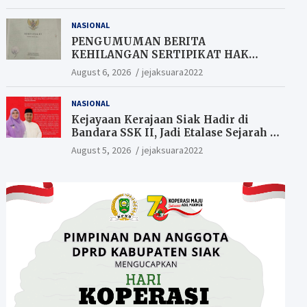
Berkesempatan Raih Hadiah
NASIONAL
PENGUMUMAN BERITA
KEHILANGAN SERTIPIKAT HAK
MILIK (SHM).
August 6, 2026
jejaksuara2022
NASIONAL
Kejayaan Kerajaan Siak Hadir di
Bandara SSK II, Jadi Etalase Sejarah di
Gerbang Riau
August 5, 2026
jejaksuara2022