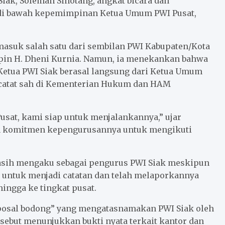
Siak, Soleman Sihotang, angkat bicara dan
 di bawah kepemimpinan Ketua Umum PWI Pusat,
asuk salah satu dari sembilan PWI Kabupaten/Kota
mpin H. Dheni Kurnia. Namun, ia menekankan bahwa
 Ketua PWI Siak berasal langsung dari Ketua Umum
rcatat sah di Kementerian Hukum dan HAM
usat, kami siap untuk menjalankannya,” ujar
an komitmen kepengurusannya untuk mengikuti
masih mengaku sebagai pengurus PWI Siak meskipun
i untuk menjadi catatan dan telah melaporkannya
hingga ke tingkat pusat.
oposal bodong” yang mengatasnamakan PWI Siak oleh
sebut menunjukkan bukti nyata terkait kantor dan