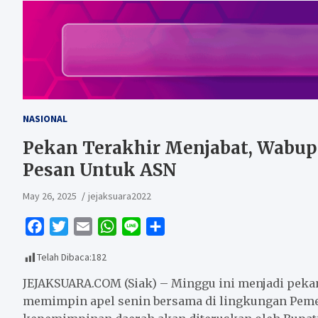
NASIONAL
Pekan Terakhir Menjabat, Wabup
Pesan Untuk ASN
May 26, 2025
jejaksuara2022
F
T
E
W
L
S
a
w
m
h
i
h
Telah Dibaca:
182
c
i
a
a
n
a
e
t
i
t
e
r
JEJAKSUARA.COM (Siak) – Minggu ini menjadi pekan
b
t
l
s
e
memimpin apel senin bersama di lingkungan Pemer