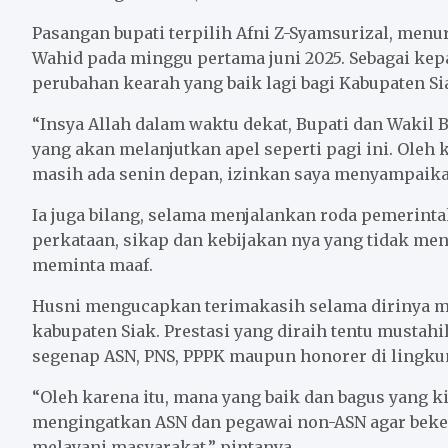
Pasangan bupati terpilih Afni Z-Syamsurizal, menu
Wahid pada minggu pertama juni 2025. Sebagai ke
perubahan kearah yang baik lagi bagi Kabupaten Si
“Insya Allah dalam waktu dekat, Bupati dan Wakil 
yang akan melanjutkan apel seperti pagi ini. Oleh k
masih ada senin depan, izinkan saya menyampaikan
Ia juga bilang, selama menjalankan roda pemerint
perkataan, sikap dan kebijakan nya yang tidak me
meminta maaf.
Husni mengucapkan terimakasih selama dirinya 
kabupaten Siak. Prestasi yang diraih tentu mustah
segenap ASN, PNS, PPPK maupun honorer di lingku
“Oleh karena itu, mana yang baik dan bagus yang ki
mengingatkan ASN dan pegawai non-ASN agar bekerj
melayani masyarakat,” pintanya.