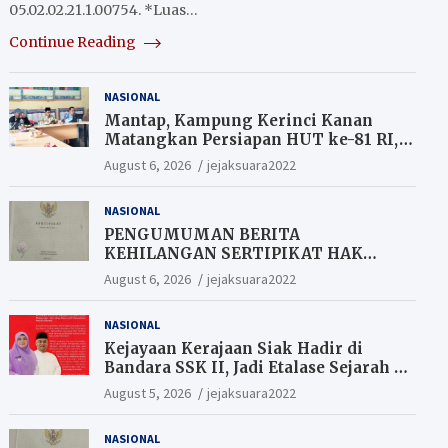
05.02.02.21.1.00754. *Luas…
Continue Reading
NASIONAL
Mantap, Kampung Kerinci Kanan
Matangkan Persiapan HUT ke-81 RI,
Warga yang ikut Upacara
August 6, 2026
jejaksuara2022
Berkesempatan Raih Hadiah
NASIONAL
PENGUMUMAN BERITA
KEHILANGAN SERTIPIKAT HAK
MILIK (SHM).
August 6, 2026
jejaksuara2022
NASIONAL
Kejayaan Kerajaan Siak Hadir di
Bandara SSK II, Jadi Etalase Sejarah di
Gerbang Riau
August 5, 2026
jejaksuara2022
NASIONAL