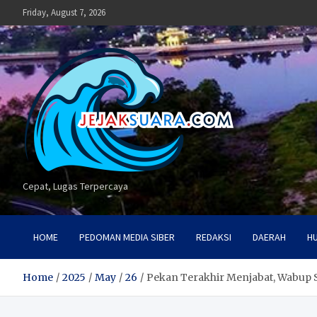
Skip
Friday, August 7, 2026
to
content
Cepat, Lugas Terpercaya
HOME
PEDOMAN MEDIA SIBER
REDAKSI
DAERAH
H
Home
2025
May
26
Pekan Terakhir Menjabat, Wabup 