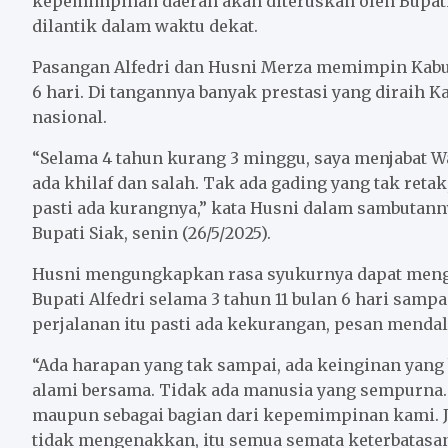
kepemimpinan daerah akan diteruskan oleh Bupati t
o
e
A
dilantik dalam waktu dekat.
o
r
p
k
p
Pasangan Alfedri dan Husni Merza memimpin Kabupa
6 hari. Di tangannya banyak prestasi yang diraih K
nasional.
“Selama 4 tahun kurang 3 minggu, saya menjabat W
ada khilaf dan salah. Tak ada gading yang tak reta
pasti ada kurangnya,” kata Husni dalam sambutann
Bupati Siak, senin (26/5/2025).
Husni mengungkapkan rasa syukurnya dapat men
Bupati Alfedri selama 3 tahun 11 bulan 6 hari samp
perjalanan itu pasti ada kekurangan, pesan menda
“Ada harapan yang tak sampai, ada keinginan yang
alami bersama. Tidak ada manusia yang sempurna.
maupun sebagai bagian dari kepemimpinan kami. Ji
tidak mengenakkan, itu semua semata keterbatasan