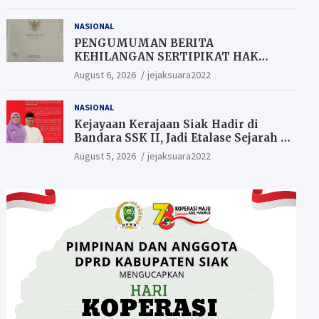
Berkesempatan Raih Hadiah
NASIONAL
PENGUMUMAN BERITA
KEHILANGAN SERTIPIKAT HAK
MILIK (SHM).
August 6, 2026
jejaksuara2022
NASIONAL
Kejayaan Kerajaan Siak Hadir di
Bandara SSK II, Jadi Etalase Sejarah di
Gerbang Riau
August 5, 2026
jejaksuara2022