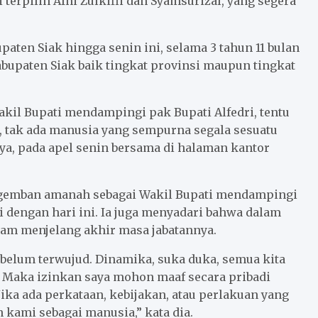
erpilih Afni Zulkifli dan Syamsurizal, yang segera
ten Siak hingga senin ini, selama 3 tahun 11 bulan
abupaten Siak baik tingkat provinsi maupun tingkat
akil Bupati mendampingi pak Bupati Alfedri, tentu
k, tak ada manusia yang sempurna segala sesuatu
ya, pada apel senin bersama di halaman kantor
gemban amanah sebagai Wakil Bupati mendampingi
ai dengan hari ini. Ia juga menyadari bahwa dalam
lam menjelang akhir masa jabatannya.
 belum terwujud. Dinamika, suka duka, semua kita
 Maka izinkan saya mohon maaf secara pribadi
ka ada perkataan, kebijakan, atau perlakuan yang
 kami sebagai manusia,” kata dia.