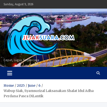
Skip
Sunday, August 9, 2026
to
content
Cepat, Lugas Terpercaya
Home
2025
June
6
Wabup Siak, Syamsurizal Laksanakan Shalat Idul Adha
Perdana Pasca DiLantik