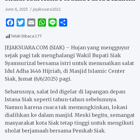
June 6, 2025
jejaksuara2022
F
T
E
W
L
S
a
w
m
h
i
h
Telah Dibaca:
177
c
i
a
a
n
a
e
t
i
t
e
r
JEJAKSUARA.COM (SIAK) – Hujan yang mengguyur
b
t
l
s
e
sejak pagi tak menghalangi Wakil Bupati Siak
Syamsurizal bersama istri untuk menunaikan salat
o
e
A
Idul Adha 1446 Hijriah, di Masjid Islamic Center
o
r
p
Siak, Jumat (6/6/2025) pagi.
k
p
Seharusnya, salat Ied digelar di lapangan depan
Istana Siak seperti tahun-tahun sebelumnya.
Namun karena cuaca tak memungkinkan, lokasi
dialihkan ke dalam masjid. Meski begitu, semangat
masyarakat kota Siak tetap tinggi untuk mengikuti
sholat berjamaah bersama Pemkab Siak.