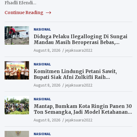
Fhadli Efendi…
Continue Reading
NASIONAL
Diduga Pelaku Ilegalloging Di Sungai
Mandau Masih Beroperasi Bebas,
Masyarakat Minta Aparat Penegak
August 8, 2026
jejaksuara2022
Hukum Segera Tangkap Aktor Dan
Pengurus.
NASIONAL
Komitmen Lindungi Petani Sawit,
Bupati Siak Afni Zulkifli Raih
Penghargaan SIEXPO 2026
August 8, 2026
jejaksuara2022
NASIONAL
Mantap, Bumkam Kota Ringin Panen 30
Ton Semangka, Jadi Model Ketahanan
Pangan Siak.
August 8, 2026
jejaksuara2022
NASIONAL