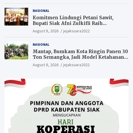
Hukum Segera Tangkap Aktor Dan
Pengurus.
NASIONAL
Komitmen Lindungi Petani Sawit,
Bupati Siak Afni Zulkifli Raih
Penghargaan SIEXPO 2026
August 8, 2026
jejaksuara2022
NASIONAL
Mantap, Bumkam Kota Ringin Panen 30
Ton Semangka, Jadi Model Ketahanan
Pangan Siak.
August 8, 2026
jejaksuara2022