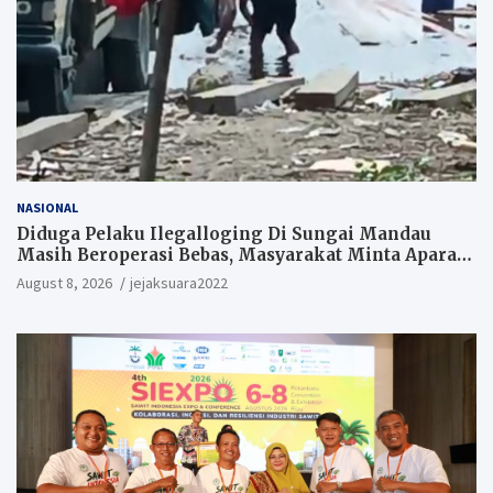
NASIONAL
Diduga Pelaku Ilegalloging Di Sungai Mandau
Masih Beroperasi Bebas, Masyarakat Minta Aparat
Penegak Hukum Segera Tangkap Aktor Dan
August 8, 2026
jejaksuara2022
Pengurus.