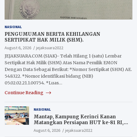
NASIONAL
PENGUMUMAN BERITA KEHILANGAN
SERTIPIKAT HAK MILIK (SHM).
August 6, 2026
jejaksuara2022
JEJAKSUARA.COM (SIAK)- Telah Hilang 1 (satu) Lembar
Sertipikat Hak Milik (SHM) Atas Nama Pemilik EMON
Dengan Data Sebagai Berikut: *Nomor Sertipikat (SHM) AE.
548322. *Nomor identifikasi bidang (NIB)
05.02.02.21.1.00754. *Luas…
Continue Reading
NASIONAL
Mantap, Kampung Kerinci Kanan
Matangkan Persiapan HUT ke-81 RI,
Warga yang ikut Upacara
August 6, 2026
jejaksuara2022
Berkesempatan Raih Hadiah