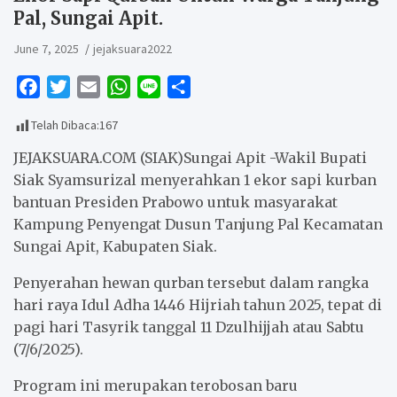
Pal, Sungai Apit.
June 7, 2025
jejaksuara2022
F
T
E
W
L
S
a
w
m
h
i
h
Telah Dibaca:
167
c
i
a
a
n
a
e
t
i
t
e
r
JEJAKSUARA.COM (SIAK)Sungai Apit -Wakil Bupati
b
t
l
s
e
Siak Syamsurizal menyerahkan 1 ekor sapi kurban
bantuan Presiden Prabowo untuk masyarakat
o
e
A
Kampung Penyengat Dusun Tanjung Pal Kecamatan
o
r
p
Sungai Apit, Kabupaten Siak.
k
p
Penyerahan hewan qurban tersebut dalam rangka
hari raya Idul Adha 1446 Hijriah tahun 2025, tepat di
pagi hari Tasyrik tanggal 11 Dzulhijjah atau Sabtu
(7/6/2025).
Program ini merupakan terobosan baru