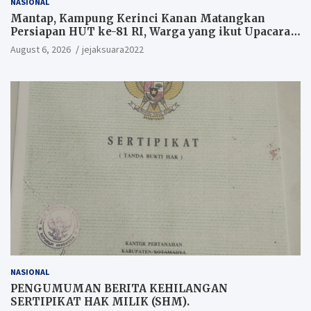
NASIONAL
Mantap, Kampung Kerinci Kanan Matangkan
Persiapan HUT ke-81 RI, Warga yang ikut Upacara
Berkesempatan Raih Hadiah
August 6, 2026
jejaksuara2022
NASIONAL
PENGUMUMAN BERITA KEHILANGAN
SERTIPIKAT HAK MILIK (SHM).