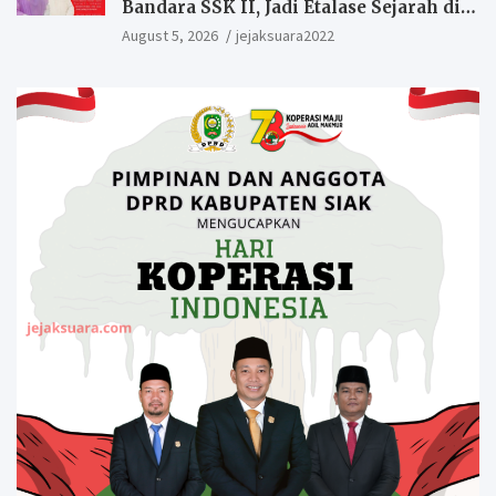
Bandara SSK II, Jadi Etalase Sejarah di
Gerbang Riau
August 5, 2026
jejaksuara2022