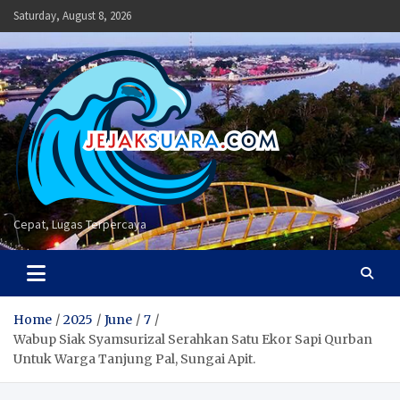
Skip
Saturday, August 8, 2026
to
content
Cepat, Lugas Terpercaya
Home
2025
June
7
Wabup Siak Syamsurizal Serahkan Satu Ekor Sapi Qurban
Untuk Warga Tanjung Pal, Sungai Apit.