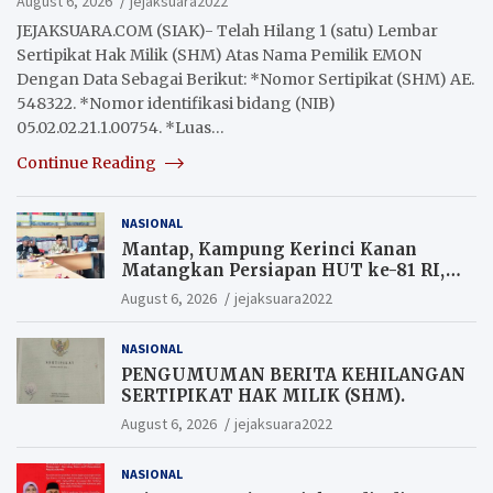
August 6, 2026
jejaksuara2022
JEJAKSUARA.COM (SIAK)- Telah Hilang 1 (satu) Lembar
Sertipikat Hak Milik (SHM) Atas Nama Pemilik EMON
Dengan Data Sebagai Berikut: *Nomor Sertipikat (SHM) AE.
548322. *Nomor identifikasi bidang (NIB)
05.02.02.21.1.00754. *Luas…
Continue Reading
NASIONAL
Mantap, Kampung Kerinci Kanan
Matangkan Persiapan HUT ke-81 RI,
Warga yang ikut Upacara
August 6, 2026
jejaksuara2022
Berkesempatan Raih Hadiah
NASIONAL
PENGUMUMAN BERITA KEHILANGAN
SERTIPIKAT HAK MILIK (SHM).
August 6, 2026
jejaksuara2022
NASIONAL