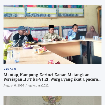
NASIONAL
Mantap, Kampung Kerinci Kanan Matangkan
Persiapan HUT ke-81 RI, Warga yang ikut Upacara
Berkesempatan Raih Hadiah
August 6, 2026
jejaksuara2022