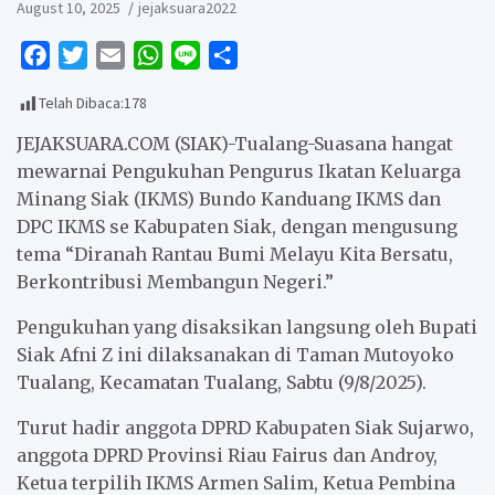
August 10, 2025
jejaksuara2022
F
T
E
W
L
S
a
w
m
h
i
h
Telah Dibaca:
178
c
i
a
a
n
a
e
t
i
t
e
r
JEJAKSUARA.COM (SIAK)-Tualang-Suasana hangat
b
t
l
s
e
mewarnai Pengukuhan Pengurus Ikatan Keluarga
Minang Siak (IKMS) Bundo Kanduang IKMS dan
o
e
A
DPC IKMS se Kabupaten Siak, dengan mengusung
o
r
p
tema “Diranah Rantau Bumi Melayu Kita Bersatu,
k
p
Berkontribusi Membangun Negeri.”
Pengukuhan yang disaksikan langsung oleh Bupati
Siak Afni Z ini dilaksanakan di Taman Mutoyoko
Tualang, Kecamatan Tualang, Sabtu (9/8/2025).
Turut hadir anggota DPRD Kabupaten Siak Sujarwo,
anggota DPRD Provinsi Riau Fairus dan Androy,
Ketua terpilih IKMS Armen Salim, Ketua Pembina