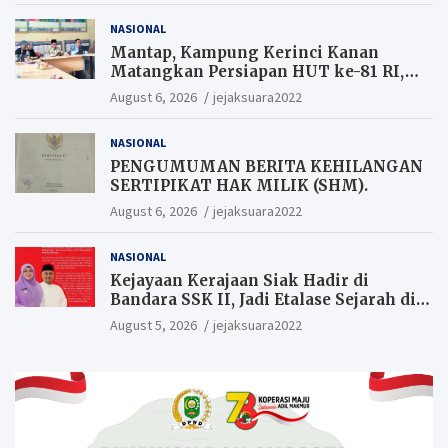
NASIONAL
Mantap, Kampung Kerinci Kanan
Matangkan Persiapan HUT ke-81 RI,
Warga yang ikut Upacara
August 6, 2026
jejaksuara2022
Berkesempatan Raih Hadiah
NASIONAL
PENGUMUMAN BERITA KEHILANGAN
SERTIPIKAT HAK MILIK (SHM).
August 6, 2026
jejaksuara2022
NASIONAL
Kejayaan Kerajaan Siak Hadir di
Bandara SSK II, Jadi Etalase Sejarah di
Gerbang Riau
August 5, 2026
jejaksuara2022