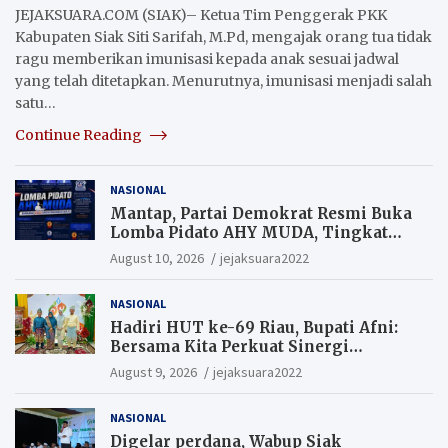
JEJAKSUARA.COM (SIAK)– Ketua Tim Penggerak PKK
Kabupaten Siak Siti Sarifah, M.Pd, mengajak orang tua tidak
ragu memberikan imunisasi kepada anak sesuai jadwal
yang telah ditetapkan. Menurutnya, imunisasi menjadi salah
satu…
Continue Reading
NASIONAL
Mantap, Partai Demokrat Resmi Buka
Lomba Pidato AHY MUDA, Tingkat
Pelajar. Suaramu idemu untuk
August 10, 2026
jejaksuara2022
Indonesia maju
NASIONAL
Hadiri HUT ke-69 Riau, Bupati Afni:
Bersama Kita Perkuat Sinergi
Pembangunan
August 9, 2026
jejaksuara2022
NASIONAL
Digelar perdana, Wabup Siak