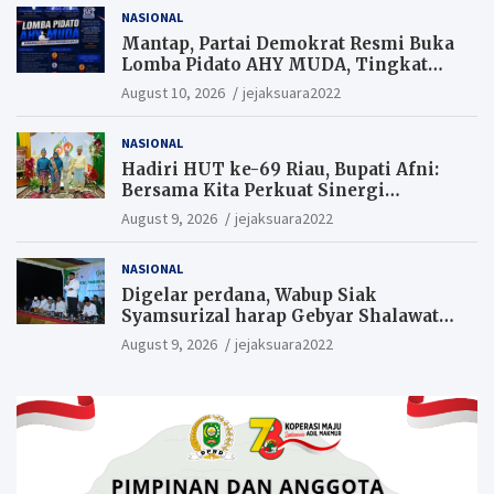
NASIONAL
Mantap, Partai Demokrat Resmi Buka
Lomba Pidato AHY MUDA, Tingkat
Pelajar. Suaramu idemu untuk
August 10, 2026
jejaksuara2022
Indonesia maju
NASIONAL
Hadiri HUT ke-69 Riau, Bupati Afni:
Bersama Kita Perkuat Sinergi
Pembangunan
August 9, 2026
jejaksuara2022
NASIONAL
Digelar perdana, Wabup Siak
Syamsurizal harap Gebyar Shalawat
bisa meningkatkan nilai keagamaan
August 9, 2026
jejaksuara2022
ditengah-tengah masyarakat.