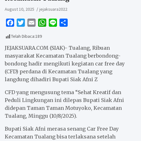
August 10, 2025
jejaksuara2022
F
T
E
W
L
S
a
w
m
h
i
h
Telah Dibaca:
189
c
i
a
a
n
a
e
t
i
t
e
r
JEJAKSUARA.COM (SIAK)- Tualang, Ribuan
b
t
l
s
e
masyarakat Kecamatan Tualang berbondong-
bondong hadir mengikuti kegiatan car free day
o
e
A
(CFD) perdana di Kecamatan Tualang yang
o
r
p
langdung dihadiri Bupati Siak Afni Z
k
p
CFD yang mengusung tema “Sehat Kreatif dan
Peduli Lingkungan ini dilepas Bupati Siak Afni
didepan Taman Taman Motuyoko, Kecamatan
Tualang, Minggu (10/8/2025).
Bupati Siak Afni merasa senang Car Free Day
Kecamatan Tualang bisa terlaksana setelah