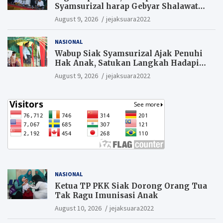
Syamsurizal harap Gebyar Shalawat
bisa meningkatkan nilai keagamaan
August 9, 2026
jejaksuara2022
ditengah-tengah masyarakat.
NASIONAL
Wabup Siak Syamsurizal Ajak Penuhi
Hak Anak, Satukan Langkah Hadapi
Tantangan Daerah
August 9, 2026
jejaksuara2022
NASIONAL
Ketua TP PKK Siak Dorong Orang Tua
Tak Ragu Imunisasi Anak
August 10, 2026
jejaksuara2022