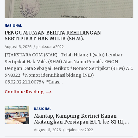
NASIONAL
PENGUMUMAN BERITA KEHILANGAN
SERTIPIKAT HAK MILIK (SHM).
August 6, 2026
jejaksuara2022
JEJAKSUARA.COM (SIAK)- Telah Hilang 1 (satu) Lembar
Sertipikat Hak Milik (SHM) Atas Nama Pemilik EMON
Dengan Data Sebagai Berikut: *Nomor Sertipikat (SHM) AE.
548322. *Nomor identifikasi bidang (NIB)
05.02.02.21.1.00754. *Luas…
Continue Reading
NASIONAL
Mantap, Kampung Kerinci Kanan
Matangkan Persiapan HUT ke-81 RI,
Warga yang ikut Upacara
August 6, 2026
jejaksuara2022
Berkesempatan Raih Hadiah