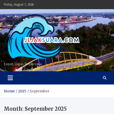
Skip
Friday, August 7, 2026
to
content
Cepat, Lugas Terpercaya
Home
2025
September
Month:
September 2025