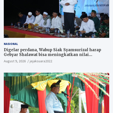
NASIONAL
Digelar perdana, Wabup Siak Syamsurizal harap
Gebyar Shalawat bisa meningkatkan nilai
keagamaan ditengah-tengah masyarakat.
August 9, 2026
jejaksuara2022