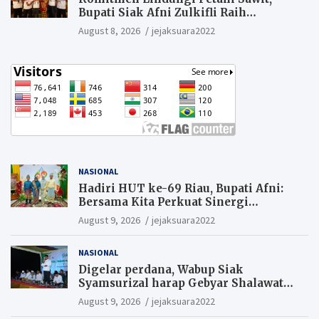
Bupati Siak Afni Zulkifli Raih
Penghargaan SIEXPO 2026
August 8, 2026
jejaksuara2022
NASIONAL
Hadiri HUT ke-69 Riau, Bupati Afni:
Bersama Kita Perkuat Sinergi
Pembangunan
August 9, 2026
jejaksuara2022
NASIONAL
Digelar perdana, Wabup Siak
Syamsurizal harap Gebyar Shalawat
bisa meningkatkan nilai keagamaan
August 9, 2026
jejaksuara2022
ditengah-tengah masyarakat.