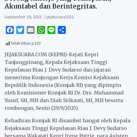
Akuntabel dan Berintegritas.
September 29, 2025
jejaksuara2022
F
T
E
W
L
S
a
w
m
h
i
h
Telah Dibaca:
233
c
i
a
a
n
a
e
t
i
t
e
r
JEJAKSUARA.COM (KEPRI)-Kejati Kepri
b
t
l
s
e
Tanjungpinang, Kepala Kejaksaan Tinggi
Kepulauan Riau J. Devy Sudarso dan jajaran
o
e
A
menerima Kunjungan Kerja Komisi Kejaksaan
o
r
p
Republik Indonesia (Komjak RI) yang dipimpin
k
p
oleh Komisioner Komjak RI Dr. Drs. Muhammad
Yusuf, SH, MH dan Diah Srikanti, SH, MH beserta
rombongan, Senin (29/9/2025).
Kehadiran Komjak RI disambut hangat oleh Kepala
Kejaksaan Tinggi Kepulauan Riau J. Devy Sudarso
bersama Wakajati Kepri Irene Putrie, para Asisten,