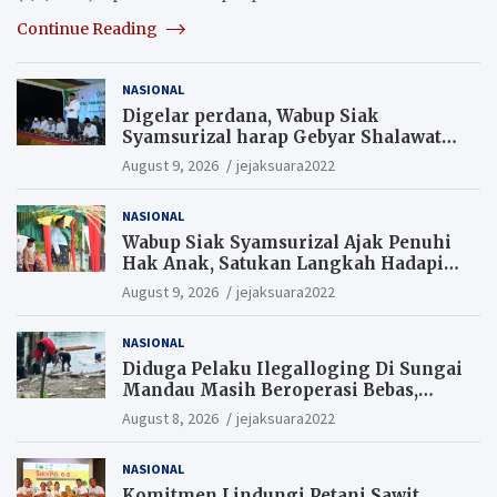
Continue Reading
NASIONAL
Digelar perdana, Wabup Siak
Syamsurizal harap Gebyar Shalawat
bisa meningkatkan nilai keagamaan
August 9, 2026
jejaksuara2022
ditengah-tengah masyarakat.
NASIONAL
Wabup Siak Syamsurizal Ajak Penuhi
Hak Anak, Satukan Langkah Hadapi
Tantangan Daerah
August 9, 2026
jejaksuara2022
NASIONAL
Diduga Pelaku Ilegalloging Di Sungai
Mandau Masih Beroperasi Bebas,
Masyarakat Minta Aparat Penegak
August 8, 2026
jejaksuara2022
Hukum Segera Tangkap Aktor Dan
Pengurus.
NASIONAL
Komitmen Lindungi Petani Sawit,