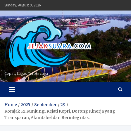
Skip
Sunday, August 9, 2026
to
content
Cepat, Lugas Terpercaya
Home
2025
September
29
Komjak RI Kunjungi Kejati Kepri, Dorong Kinerja yang
Transparan, Akuntabel dan Berintegritas.