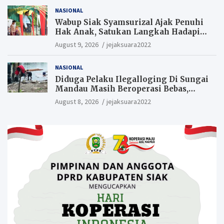
NASIONAL
Wabup Siak Syamsurizal Ajak Penuhi
Hak Anak, Satukan Langkah Hadapi
Tantangan Daerah
August 9, 2026
jejaksuara2022
NASIONAL
Diduga Pelaku Ilegalloging Di Sungai
Mandau Masih Beroperasi Bebas,
Masyarakat Minta Aparat Penegak
August 8, 2026
jejaksuara2022
Hukum Segera Tangkap Aktor Dan
Pengurus.