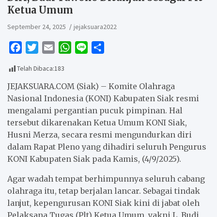
Ketua Umum
September 24, 2025
jejaksuara2022
F
T
E
W
L
S
a
w
m
h
i
h
Telah Dibaca:
183
c
i
a
a
n
a
e
t
i
t
e
r
JEJAKSUARA.COM (Siak) – Komite Olahraga
b
t
l
s
e
Nasional Indonesia (KONI) Kabupaten Siak resmi
mengalami pergantian pucuk pimpinan. Hal
o
e
A
tersebut dikarenakan Ketua Umum KONI Siak,
o
r
p
Husni Merza, secara resmi mengundurkan diri
k
p
dalam Rapat Pleno yang dihadiri seluruh Pengurus
KONI Kabupaten Siak pada Kamis, (4/9/2025).
Agar wadah tempat berhimpunnya seluruh cabang
olahraga itu, tetap berjalan lancar. Sebagai tindak
lanjut, kepengurusan KONI Siak kini di jabat oleh
Pelaksana Tugas (Plt) Ketua Umum, yakni L. Budi