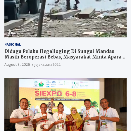
NASIONAL
Diduga Pelaku Ilegalloging Di Sungai Mandau
Masih Beroperasi Bebas, Masyarakat Minta Aparat
Penegak Hukum Segera Tangkap Aktor Dan
August 8, 2026
jejaksuara2022
Pengurus.