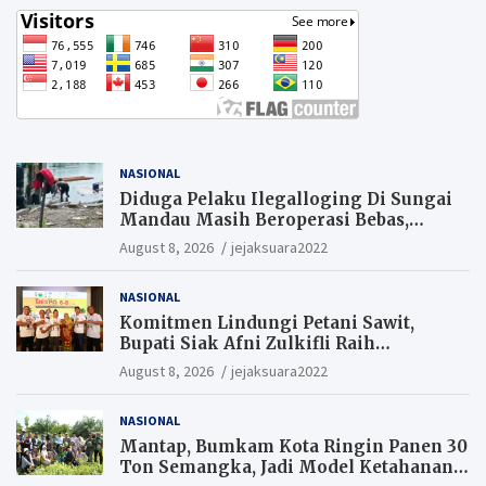
NASIONAL
Diduga Pelaku Ilegalloging Di Sungai
Mandau Masih Beroperasi Bebas,
Masyarakat Minta Aparat Penegak
August 8, 2026
jejaksuara2022
Hukum Segera Tangkap Aktor Dan
Pengurus.
NASIONAL
Komitmen Lindungi Petani Sawit,
Bupati Siak Afni Zulkifli Raih
Penghargaan SIEXPO 2026
August 8, 2026
jejaksuara2022
NASIONAL
Mantap, Bumkam Kota Ringin Panen 30
Ton Semangka, Jadi Model Ketahanan