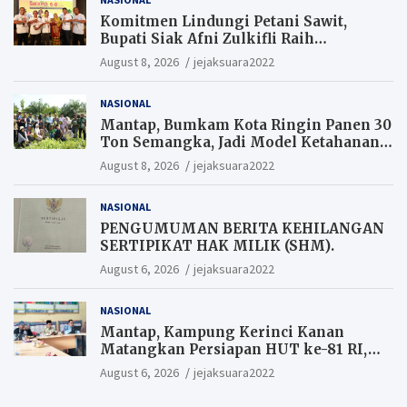
Komitmen Lindungi Petani Sawit,
Bupati Siak Afni Zulkifli Raih
Penghargaan SIEXPO 2026
August 8, 2026
jejaksuara2022
NASIONAL
Mantap, Bumkam Kota Ringin Panen 30
Ton Semangka, Jadi Model Ketahanan
Pangan Siak.
August 8, 2026
jejaksuara2022
NASIONAL
PENGUMUMAN BERITA KEHILANGAN
SERTIPIKAT HAK MILIK (SHM).
August 6, 2026
jejaksuara2022
NASIONAL
Mantap, Kampung Kerinci Kanan
Matangkan Persiapan HUT ke-81 RI,
Warga yang ikut Upacara
August 6, 2026
jejaksuara2022
Berkesempatan Raih Hadiah