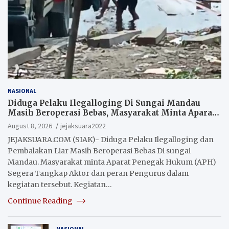
NASIONAL
Diduga Pelaku Ilegalloging Di Sungai Mandau
Masih Beroperasi Bebas, Masyarakat Minta Aparat
Penegak Hukum Segera Tangkap Aktor Dan
August 8, 2026
jejaksuara2022
Pengurus.
JEJAKSUARA.COM (SIAK)- Diduga Pelaku Ilegalloging dan
Pembalakan Liar Masih Beroperasi Bebas Di sungai
Mandau. Masyarakat minta Aparat Penegak Hukum (APH)
Segera Tangkap Aktor dan peran Pengurus dalam
kegiatan tersebut. Kegiatan…
Continue Reading
NASIONAL