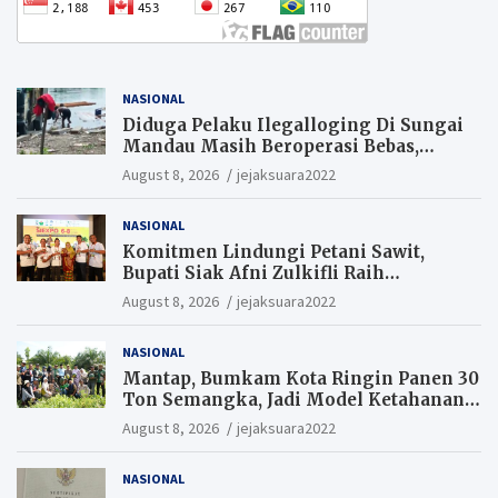
NASIONAL
Diduga Pelaku Ilegalloging Di Sungai
Mandau Masih Beroperasi Bebas,
Masyarakat Minta Aparat Penegak
August 8, 2026
jejaksuara2022
Hukum Segera Tangkap Aktor Dan
Pengurus.
NASIONAL
Komitmen Lindungi Petani Sawit,
Bupati Siak Afni Zulkifli Raih
Penghargaan SIEXPO 2026
August 8, 2026
jejaksuara2022
NASIONAL
Mantap, Bumkam Kota Ringin Panen 30
Ton Semangka, Jadi Model Ketahanan
Pangan Siak.
August 8, 2026
jejaksuara2022
NASIONAL