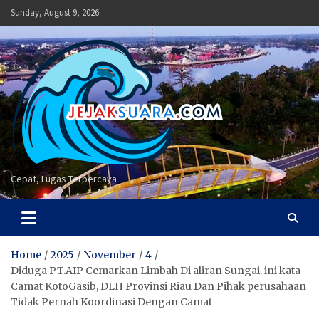
Skip
Sunday, August 9, 2026
to
content
Cepat, Lugas Terpercaya
Home
2025
November
4
Diduga PT.AIP Cemarkan Limbah Di aliran Sungai. ini kata
Camat KotoGasib, DLH Provinsi Riau Dan Pihak perusahaan
Tidak Pernah Koordinasi Dengan Camat