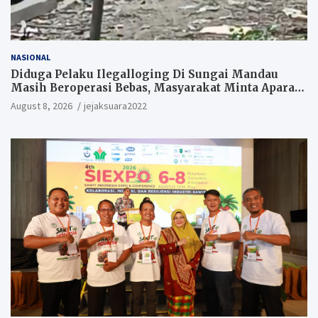
NASIONAL
Diduga Pelaku Ilegalloging Di Sungai Mandau
Masih Beroperasi Bebas, Masyarakat Minta Aparat
Penegak Hukum Segera Tangkap Aktor Dan
August 8, 2026
jejaksuara2022
Pengurus.