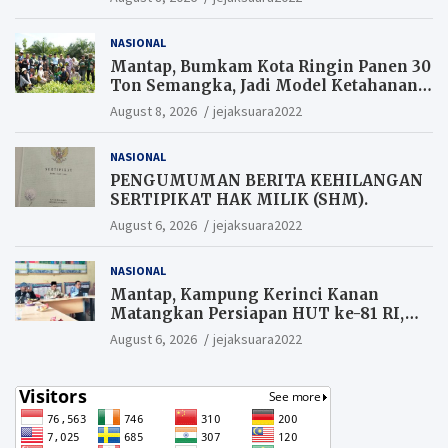
NASIONAL
Mantap, Bumkam Kota Ringin Panen 30
Ton Semangka, Jadi Model Ketahanan
Pangan Siak.
August 8, 2026
jejaksuara2022
NASIONAL
PENGUMUMAN BERITA KEHILANGAN
SERTIPIKAT HAK MILIK (SHM).
August 6, 2026
jejaksuara2022
NASIONAL
Mantap, Kampung Kerinci Kanan
Matangkan Persiapan HUT ke-81 RI,
Warga yang ikut Upacara
August 6, 2026
jejaksuara2022
Berkesempatan Raih Hadiah