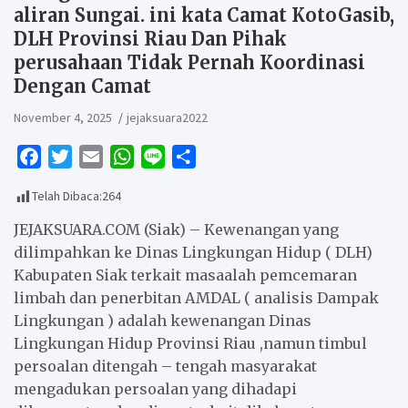
aliran Sungai. ini kata Camat KotoGasib,
DLH Provinsi Riau Dan Pihak
perusahaan Tidak Pernah Koordinasi
Dengan Camat
November 4, 2025
jejaksuara2022
F
T
E
W
L
S
a
w
m
h
i
h
Telah Dibaca:
264
c
i
a
a
n
a
e
t
i
t
e
r
JEJAKSUARA.COM (Siak) – Kewenangan yang
b
t
l
s
e
dilimpahkan ke Dinas Lingkungan Hidup ( DLH)
Kabupaten Siak terkait masaalah pemcemaran
o
e
A
limbah dan penerbitan AMDAL ( analisis Dampak
o
r
p
Lingkungan ) adalah kewenangan Dinas
k
p
Lingkungan Hidup Provinsi Riau ,namun timbul
persoalan ditengah – tengah masyarakat
mengadukan persoalan yang dihadapi