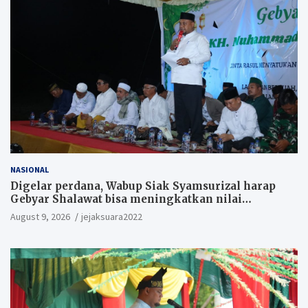
NASIONAL
Digelar perdana, Wabup Siak Syamsurizal harap
Gebyar Shalawat bisa meningkatkan nilai
keagamaan ditengah-tengah masyarakat.
August 9, 2026
jejaksuara2022