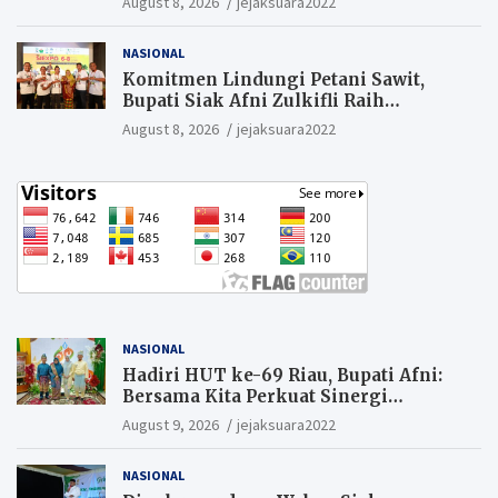
August 8, 2026
jejaksuara2022
Hukum Segera Tangkap Aktor Dan
Pengurus.
NASIONAL
Komitmen Lindungi Petani Sawit,
Bupati Siak Afni Zulkifli Raih
Penghargaan SIEXPO 2026
August 8, 2026
jejaksuara2022
NASIONAL
Hadiri HUT ke-69 Riau, Bupati Afni:
Bersama Kita Perkuat Sinergi
Pembangunan
August 9, 2026
jejaksuara2022
NASIONAL