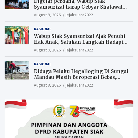
Digelar perdana, Wabup Siak
Syamsurizal harap Gebyar Shalawat
bisa meningkatkan nilai keagamaan
August 9, 2026
jejaksuara2022
ditengah-tengah masyarakat.
NASIONAL
Wabup Siak Syamsurizal Ajak Penuhi
Hak Anak, Satukan Langkah Hadapi
Tantangan Daerah
August 9, 2026
jejaksuara2022
NASIONAL
Diduga Pelaku Ilegalloging Di Sungai
Mandau Masih Beroperasi Bebas,
Masyarakat Minta Aparat Penegak
August 8, 2026
jejaksuara2022
Hukum Segera Tangkap Aktor Dan
Pengurus.