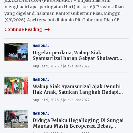
JEJAKSUARA.COM (PEKANBARU) – Bupati Siak Afni
menghadiri apel peringatan Hari Jadi ke-69 Provinsi Riau
yang digelar di halaman Kantor Gubernur Riau, Minggu
(9/8/2026). Apel tersebut dipimpin Plt. Gubernur Riau SF…
Continue Reading
NASIONAL
Digelar perdana, Wabup Siak
Syamsurizal harap Gebyar Shalawat
bisa meningkatkan nilai keagamaan
August 9, 2026
jejaksuara2022
ditengah-tengah masyarakat.
NASIONAL
Wabup Siak Syamsurizal Ajak Penuhi
Hak Anak, Satukan Langkah Hadapi
Tantangan Daerah
August 9, 2026
jejaksuara2022
NASIONAL
Diduga Pelaku Ilegalloging Di Sungai
Mandau Masih Beroperasi Bebas,
Masyarakat Minta Aparat Penegak