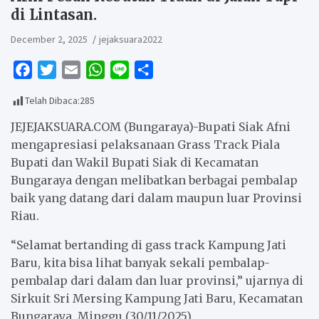
di Lintasan.
December 2, 2025
jejaksuara2022
F
T
E
W
L
S
a
w
m
h
i
h
Telah Dibaca:
285
c
i
a
a
n
a
e
t
i
t
e
r
JEJEJAKSUARA.COM (Bungaraya)-Bupati Siak Afni
b
t
l
s
e
mengapresiasi pelaksanaan Grass Track Piala
Bupati dan Wakil Bupati Siak di Kecamatan
o
e
A
Bungaraya dengan melibatkan berbagai pembalap
o
r
p
baik yang datang dari dalam maupun luar Provinsi
k
p
Riau.
“Selamat bertanding di gass track Kampung Jati
Baru, kita bisa lihat banyak sekali pembalap-
pembalap dari dalam dan luar provinsi,” ujarnya di
Sirkuit Sri Mersing Kampung Jati Baru, Kecamatan
Bungaraya, Minggu (30/11/2025).