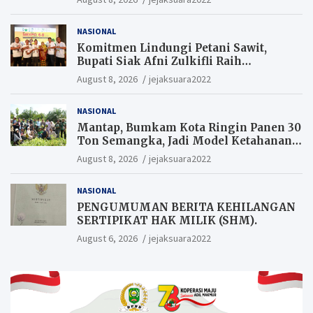
Hukum Segera Tangkap Aktor Dan
Pengurus.
NASIONAL
Komitmen Lindungi Petani Sawit,
Bupati Siak Afni Zulkifli Raih
Penghargaan SIEXPO 2026
August 8, 2026
jejaksuara2022
NASIONAL
Mantap, Bumkam Kota Ringin Panen 30
Ton Semangka, Jadi Model Ketahanan
Pangan Siak.
August 8, 2026
jejaksuara2022
NASIONAL
PENGUMUMAN BERITA KEHILANGAN
SERTIPIKAT HAK MILIK (SHM).
August 6, 2026
jejaksuara2022