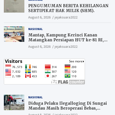
PENGUMUMAN BERITA KEHILANGAN
SERTIPIKAT HAK MILIK (SHM).
August 6, 2026
jejaksuara2022
NASIONAL
Mantap, Kampung Kerinci Kanan
Matangkan Persiapan HUT ke-81 RI,
Warga yang ikut Upacara
August 6, 2026
jejaksuara2022
Berkesempatan Raih Hadiah
NASIONAL
Diduga Pelaku Ilegalloging Di Sungai
Mandau Masih Beroperasi Bebas,
Masyarakat Minta Aparat Penegak
August 8, 2026
jejaksuara2022