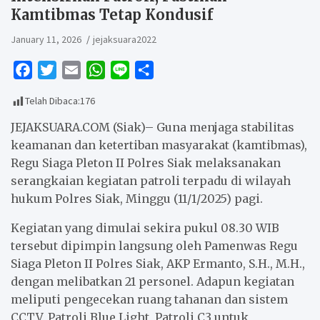
Kamtibmas Tetap Kondusif
January 11, 2026
jejaksuara2022
F
T
E
W
L
S
a
w
m
h
i
h
Telah Dibaca:
176
c
i
a
a
n
a
e
t
i
t
e
r
JEJAKSUARA.COM (Siak)– Guna menjaga stabilitas
b
t
l
s
e
keamanan dan ketertiban masyarakat (kamtibmas),
Regu Siaga Pleton II Polres Siak melaksanakan
o
e
A
serangkaian kegiatan patroli terpadu di wilayah
o
r
p
hukum Polres Siak, Minggu (11/1/2025) pagi.
k
p
Kegiatan yang dimulai sekira pukul 08.30 WIB
tersebut dipimpin langsung oleh Pamenwas Regu
Siaga Pleton II Polres Siak, AKP Ermanto, S.H., M.H.,
dengan melibatkan 21 personel. Adapun kegiatan
meliputi pengecekan ruang tahanan dan sistem
CCTV, Patroli Blue Light, Patroli C3 untuk