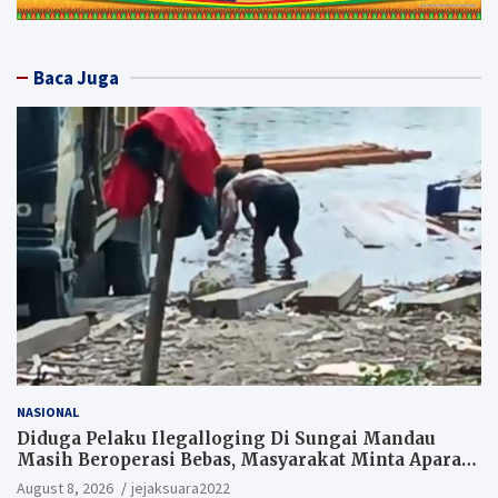
Baca Juga
NASIONAL
Diduga Pelaku Ilegalloging Di Sungai Mandau
Masih Beroperasi Bebas, Masyarakat Minta Aparat
Penegak Hukum Segera Tangkap Aktor Dan
August 8, 2026
jejaksuara2022