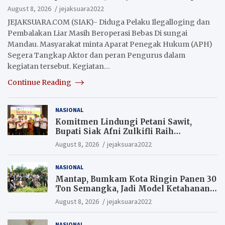
Penegak Hukum Segera Tangkap Aktor Dan
August 8, 2026
jejaksuara2022
Pengurus.
JEJAKSUARA.COM (SIAK)- Diduga Pelaku Ilegalloging dan
Pembalakan Liar Masih Beroperasi Bebas Di sungai
Mandau. Masyarakat minta Aparat Penegak Hukum (APH)
Segera Tangkap Aktor dan peran Pengurus dalam
kegiatan tersebut. Kegiatan…
Continue Reading
NASIONAL
Komitmen Lindungi Petani Sawit,
Bupati Siak Afni Zulkifli Raih
Penghargaan SIEXPO 2026
August 8, 2026
jejaksuara2022
NASIONAL
Mantap, Bumkam Kota Ringin Panen 30
Ton Semangka, Jadi Model Ketahanan
Pangan Siak.
August 8, 2026
jejaksuara2022
NASIONAL