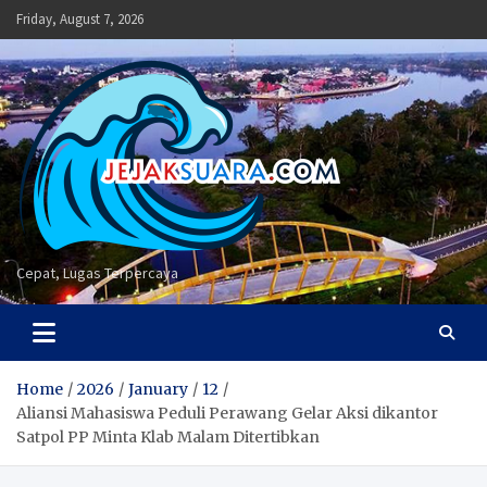
Skip
Friday, August 7, 2026
to
content
Cepat, Lugas Terpercaya
Home
2026
January
12
Aliansi Mahasiswa Peduli Perawang Gelar Aksi dikantor
Satpol PP Minta Klab Malam Ditertibkan