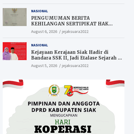
Berkesempatan Raih Hadiah
NASIONAL
PENGUMUMAN BERITA
KEHILANGAN SERTIPIKAT HAK
MILIK (SHM).
August 6, 2026
jejaksuara2022
NASIONAL
Kejayaan Kerajaan Siak Hadir di
Bandara SSK II, Jadi Etalase Sejarah di
Gerbang Riau
August 5, 2026
jejaksuara2022