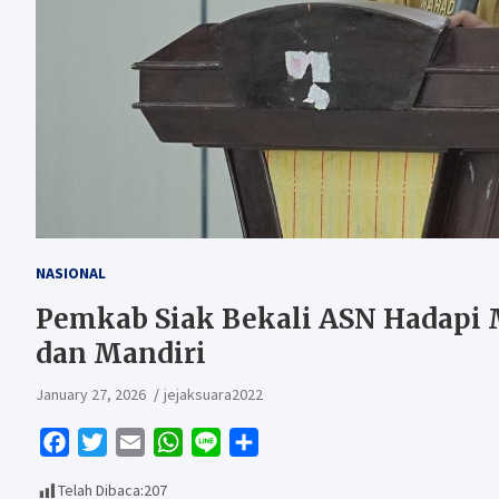
NASIONAL
Pemkab Siak Bekali ASN Hadapi 
dan Mandiri
January 27, 2026
jejaksuara2022
F
T
E
W
L
S
a
w
m
h
i
h
Telah Dibaca:
207