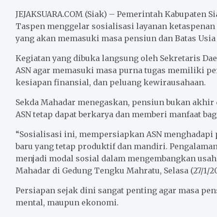
c
i
a
a
n
a
e
t
i
t
e
r
JEJAKSUARA.COM (Siak) – Pemerintah Kabupaten S
b
t
l
s
e
Taspen menggelar sosialisasi layanan ketaspenan 
yang akan memasuki masa pensiun dan Batas Usia 
o
e
A
o
r
p
Kegiatan yang dibuka langsung oleh Sekretaris Da
k
p
ASN agar memasuki masa purna tugas memiliki pe
kesiapan finansial, dan peluang kewirausahaan.
Sekda Mahadar menegaskan, pensiun bukan akhir d
ASN tetap dapat berkarya dan memberi manfaat bag
“Sosialisasi ini, mempersiapkan ASN menghadapi pu
baru yang tetap produktif dan mandiri. Pengalaman
menjadi modal sosial dalam mengembangkan usaha, 
Mahadar di Gedung Tengku Mahratu, Selasa (27/1/20
Persiapan sejak dini sangat penting agar masa pensi
mental, maupun ekonomi.