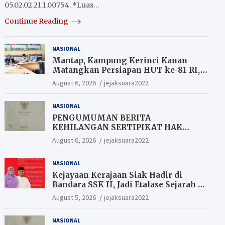
05.02.02.21.1.00754. *Luas…
Continue Reading
NASIONAL
Mantap, Kampung Kerinci Kanan
Matangkan Persiapan HUT ke-81 RI,
Warga yang ikut Upacara
August 6, 2026
jejaksuara2022
Berkesempatan Raih Hadiah
NASIONAL
PENGUMUMAN BERITA
KEHILANGAN SERTIPIKAT HAK
MILIK (SHM).
August 6, 2026
jejaksuara2022
NASIONAL
Kejayaan Kerajaan Siak Hadir di
Bandara SSK II, Jadi Etalase Sejarah di
Gerbang Riau
August 5, 2026
jejaksuara2022
NASIONAL