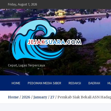
Skip
Friday, August 7, 2026
to
content
Cepat, Lugas Terpercaya
HOME
PEDOMAN MEDIA SIBER
REDAKSI
DAERAH
H
Home
2026
January
27
Pemkab Siak Bekali ASN Hadap