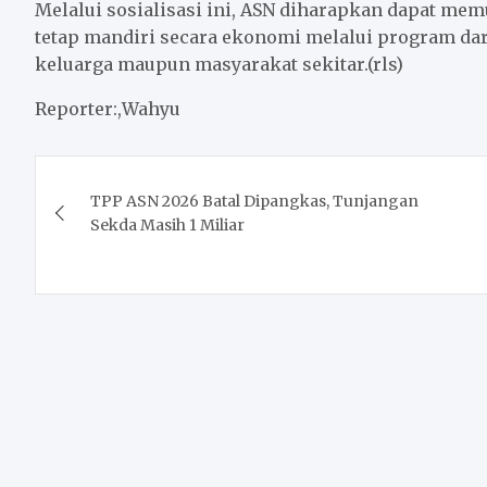
Melalui sosialisasi ini, ASN diharapkan dapat memu
tetap mandiri secara ekonomi melalui program da
keluarga maupun masyarakat sekitar.(rls)
Reporter:,Wahyu
Post
TPP ASN 2026 Batal Dipangkas, Tunjangan
navigation
Sekda Masih 1 Miliar