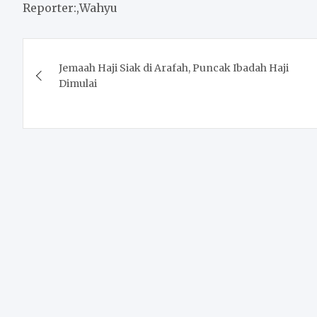
Reporter:,Wahyu
Post
Jemaah Haji Siak di Arafah, Puncak Ibadah Haji
navigation
Dimulai