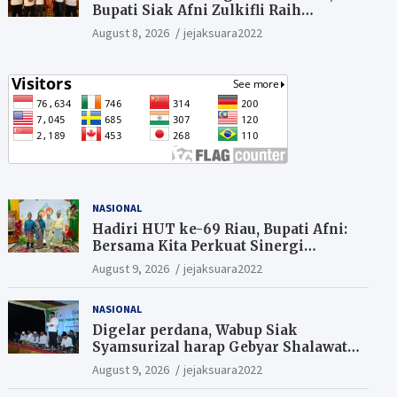
Bupati Siak Afni Zulkifli Raih
Penghargaan SIEXPO 2026
August 8, 2026
jejaksuara2022
NASIONAL
Hadiri HUT ke-69 Riau, Bupati Afni:
Bersama Kita Perkuat Sinergi
Pembangunan
August 9, 2026
jejaksuara2022
NASIONAL
Digelar perdana, Wabup Siak
Syamsurizal harap Gebyar Shalawat
bisa meningkatkan nilai keagamaan
August 9, 2026
jejaksuara2022
ditengah-tengah masyarakat.