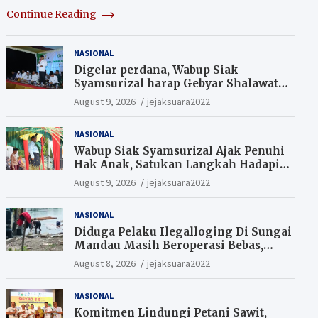
Continue Reading
NASIONAL
Digelar perdana, Wabup Siak
Syamsurizal harap Gebyar Shalawat
bisa meningkatkan nilai keagamaan
August 9, 2026
jejaksuara2022
ditengah-tengah masyarakat.
NASIONAL
Wabup Siak Syamsurizal Ajak Penuhi
Hak Anak, Satukan Langkah Hadapi
Tantangan Daerah
August 9, 2026
jejaksuara2022
NASIONAL
Diduga Pelaku Ilegalloging Di Sungai
Mandau Masih Beroperasi Bebas,
Masyarakat Minta Aparat Penegak
August 8, 2026
jejaksuara2022
Hukum Segera Tangkap Aktor Dan
Pengurus.
NASIONAL
Komitmen Lindungi Petani Sawit,