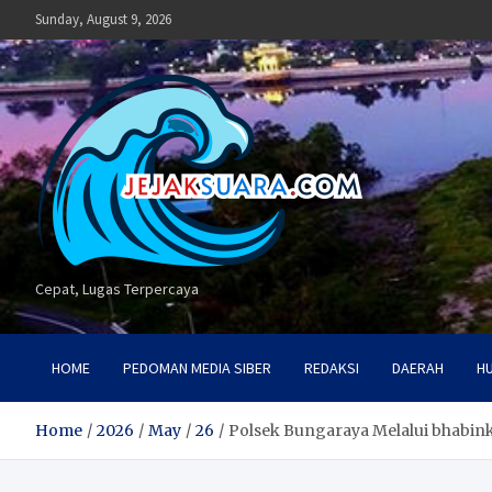
Skip
Sunday, August 9, 2026
to
content
Cepat, Lugas Terpercaya
HOME
PEDOMAN MEDIA SIBER
REDAKSI
DAERAH
H
Home
2026
May
26
Polsek Bungaraya Melalui bhabin