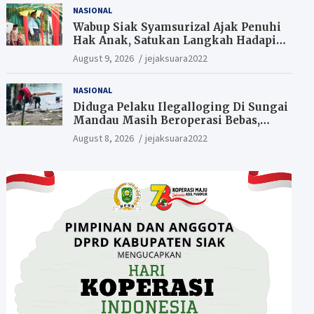
NASIONAL
Wabup Siak Syamsurizal Ajak Penuhi
Hak Anak, Satukan Langkah Hadapi
Tantangan Daerah
August 9, 2026
jejaksuara2022
NASIONAL
Diduga Pelaku Ilegalloging Di Sungai
Mandau Masih Beroperasi Bebas,
Masyarakat Minta Aparat Penegak
August 8, 2026
jejaksuara2022
Hukum Segera Tangkap Aktor Dan
Pengurus.