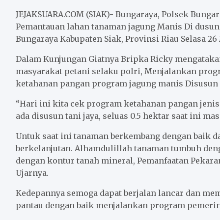
c
i
a
a
n
a
e
t
i
t
e
r
JEJAKSUARA.COM (SIAK)- Bungaraya, Polsek Bungara
b
t
l
s
e
Pemantauan lahan tanaman jagung Manis Di dusun
Bungaraya Kabupaten Siak, Provinsi Riau Selasa 26 
o
e
A
o
r
p
Dalam Kunjungan Giatnya Bripka Ricky mengataka
k
p
masyarakat petani selaku polri, Menjalankan pro
ketahanan pangan program jagung manis Disusun 
“Hari ini kita cek program ketahanan pangan jeni
ada disusun tani jaya, seluas 0.5 hektar saat ini m
Untuk saat ini tanaman berkembang dengan baik d
berkelanjutan. Alhamdulillah tanaman tumbuh de
dengan kontur tanah mineral, Pemanfaatan Pekar
Ujarnya.
Kedepannya semoga dapat berjalan lancar dan mem
pantau dengan baik menjalankan program pemerin