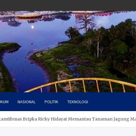
UKUM
NASIONAL
POLITIK
TEKNOLOGI
kamtibmas Bripka Ricky Hidayat Memantau Tanaman Jagung Man