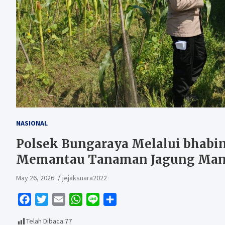
NASIONAL
Polsek Bungaraya Melalui bhabi
Memantau Tanaman Jagung Manis
May 26, 2026
jejaksuara2022
F
T
E
W
L
S
a
w
m
h
i
h
Telah Dibaca:
77