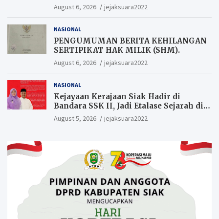
Warga yang ikut Upacara
August 6, 2026
jejaksuara2022
Berkesempatan Raih Hadiah
NASIONAL
PENGUMUMAN BERITA KEHILANGAN
SERTIPIKAT HAK MILIK (SHM).
August 6, 2026
jejaksuara2022
NASIONAL
Kejayaan Kerajaan Siak Hadir di
Bandara SSK II, Jadi Etalase Sejarah di
Gerbang Riau
August 5, 2026
jejaksuara2022