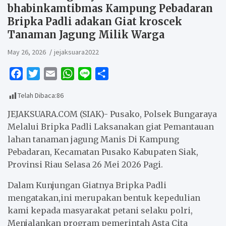
bhabinkamtibmas Kampung Pebadaran
Bripka Padli adakan Giat kroscek
Tanaman Jagung Milik Warga
May 26, 2026
jejaksuara2022
F
T
E
W
L
S
a
w
m
h
i
h
Telah Dibaca:
86
c
i
a
a
n
a
e
t
i
t
e
r
JEJAKSUARA.COM (SIAK)- Pusako, Polsek Bungaraya
b
t
l
s
e
Melalui Bripka Padli Laksanakan giat Pemantauan
lahan tanaman jagung Manis Di Kampung
o
e
A
Pebadaran, Kecamatan Pusako Kabupaten Siak,
o
r
p
Provinsi Riau Selasa 26 Mei 2026 Pagi.
k
p
Dalam Kunjungan Giatnya Bripka Padli
mengatakan,ini merupakan bentuk kepedulian
kami kepada masyarakat petani selaku polri,
Menjalankan program pemerintah Asta Cita