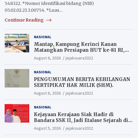
548322. *Nomor identifikasi bidang (NIB)
05.02.02.21.1.00754. *Luas…
Continue Reading
NASIONAL
Mantap, Kampung Kerinci Kanan
Matangkan Persiapan HUT ke-81 RI,
Warga yang ikut Upacara
August 6, 2026
jejaksuara2022
Berkesempatan Raih Hadiah
NASIONAL
PENGUMUMAN BERITA KEHILANGAN
SERTIPIKAT HAK MILIK (SHM).
August 6, 2026
jejaksuara2022
NASIONAL
Kejayaan Kerajaan Siak Hadir di
Bandara SSK II, Jadi Etalase Sejarah di
Gerbang Riau
August 5, 2026
jejaksuara2022