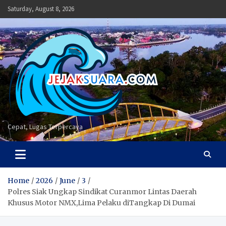
Skip
Saturday, August 8, 2026
to
content
Cepat, Lugas Terpercaya
Home
2026
June
3
Polres Siak Ungkap Sindikat Curanmor Lintas Daerah
Khusus Motor NMX,Lima Pelaku diTangkap Di Dumai