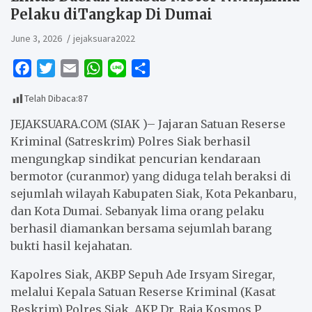
Pelaku diTangkap Di Dumai
June 3, 2026
jejaksuara2022
F
T
E
W
L
S
a
w
m
h
i
h
Telah Dibaca:
87
c
i
a
a
n
a
e
t
i
t
e
r
JEJAKSUARA.COM (SIAK )– Jajaran Satuan Reserse
b
t
l
s
e
Kriminal (Satreskrim) Polres Siak berhasil
mengungkap sindikat pencurian kendaraan
o
e
A
bermotor (curanmor) yang diduga telah beraksi di
o
r
p
sejumlah wilayah Kabupaten Siak, Kota Pekanbaru,
k
p
dan Kota Dumai. Sebanyak lima orang pelaku
berhasil diamankan bersama sejumlah barang
bukti hasil kejahatan.
Kapolres Siak, AKBP Sepuh Ade Irsyam Siregar,
melalui Kepala Satuan Reserse Kriminal (Kasat
Reskrim) Polres Siak, AKP Dr. Raja Kosmos P,