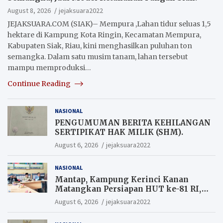
August 8, 2026
jejaksuara2022
JEJAKSUARA.COM (SIAK)– Mempura ,Lahan tidur seluas 1,5
hektare di Kampung Kota Ringin, Kecamatan Mempura,
Kabupaten Siak, Riau, kini menghasilkan puluhan ton
semangka. Dalam satu musim tanam, lahan tersebut
mampu memproduksi…
Continue Reading
NASIONAL
PENGUMUMAN BERITA KEHILANGAN
SERTIPIKAT HAK MILIK (SHM).
August 6, 2026
jejaksuara2022
NASIONAL
Mantap, Kampung Kerinci Kanan
Matangkan Persiapan HUT ke-81 RI,
Warga yang ikut Upacara
August 6, 2026
jejaksuara2022
Berkesempatan Raih Hadiah